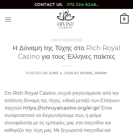
Skip
CONTACT US:
072 024 6246...
to
content
0
UNCATEGORIZED
Η Δύναμη της Τύχης στο Rich Royal
Casino για τους Έλληνες παίκτες
POSTED ON
JUNE 4, 2026
BY
DIVINE_ADMIN
Στο Rich Royal Casino, συχνά γοητευόμαστε από την
απόλυτη δύναμη της τύχης, ειδικά μεταξύ των Ελλήνων
παιχτών
https://richroyalcasino.org/el-gr/
. Είναι
συναρπαστικό να διερευνήσουμε πώς η μοίρα
συνυφαίνεται με τις εμπειρίες μας στα παιχνίδια και
καθορίζει την τύχη μας. Με ξεχωριστά παιχνίδια και