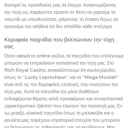
διατηρεί τις προσδοκίες μας σε έλεγχο. Αναγνωρίζοντας
την τύχη ως παράγοντα, είμαστε σε θέση να χαρούμε το
παιχνίδι με υπευθυνότητα, χαίροντας τη ένταση δίχως να
αγνοούμε την αλήθεια ότι δεν αποδίδει κάθε στοίχημα.
Κορυφαία παιχνίδια που βελτιώνουν την τύχη
σας
Όσον αφορά τα online καζίνο, τα παιχνίδια που επιλέγουμε
μπορούν να επηρεάσουν ουσιαστικά την τύχη μας. Στο
Rich Royal Casino, ανακαλύπτουμε ότι κουλοχέρηδες
όπως το “Lucky Leprechaun” και το “Mega Moolah”
είναι από τις πιο δημοφιλείς επιλογές που ενισχύουν την
τύχη μας. Αυτά τα παιχνίδια όχι μόνο διαθέτουν
ενδιαφέροντα θέματα, αλλά προσφέρουν και συναρπαστικά
χαρακτηριστικά τζάκποτ που ελκύουν την προσοχή μας. Εν
τω μεταξύ, κλασικά παιχνίδια όπως το μπλακτζάκ και η
ρουλέτα μας παρέχουν στρατηγικά στοιχεία που μπορούν
να βελτιώσουν τις πιθανότητές μας να κερδίσουμε. Μας