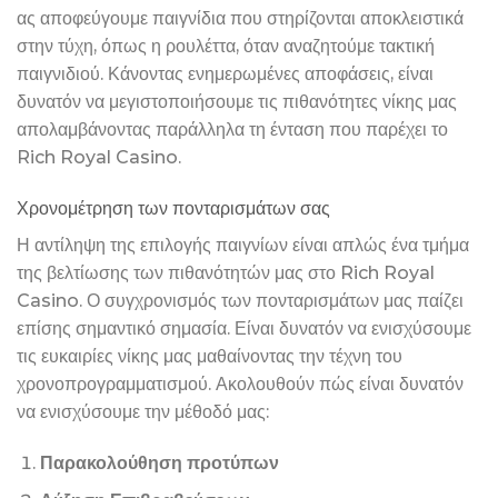
ας αποφεύγουμε παιγνίδια που στηρίζονται αποκλειστικά
στην τύχη, όπως η ρουλέττα, όταν αναζητούμε τακτική
παιγνιδιού. Κάνοντας ενημερωμένες αποφάσεις, είναι
δυνατόν να μεγιστοποιήσουμε τις πιθανότητες νίκης μας
απολαμβάνοντας παράλληλα τη ένταση που παρέχει το
Rich Royal Casino.
Χρονομέτρηση των πονταρισμάτων σας
Η αντίληψη της επιλογής παιγνίων είναι απλώς ένα τμήμα
της βελτίωσης των πιθανότητών μας στο Rich Royal
Casino. Ο συγχρονισμός των πονταρισμάτων μας παίζει
επίσης σημαντικό σημασία. Είναι δυνατόν να ενισχύσουμε
τις ευκαιρίες νίκης μας μαθαίνοντας την τέχνη του
χρονοπρογραμματισμού. Ακολουθούν πώς είναι δυνατόν
να ενισχύσουμε την μέθοδό μας:
Παρακολούθηση προτύπων