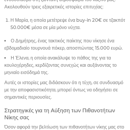
Ακολουθούν τρεις εξαιρετικές ιστορίες επιτυχίας:
Η Μαρία, η οποία μετέτρεψε ένα buy-in 20€ σε τζακπότ
50.000€ μέσα σε μία μόνο νύχτα.
Ο Δημήτρης, ένας τακτικός παίκτης που νίκησε ένα
εβδομαδιαίο τουρνουά πόκερ, αποσπώντας 15.000 ευρώ.
Η Έλενα, η οποία ανακάλυψε το πάθος της για τα
κουλοχέρηδες, κερδίζοντας συνεχώς και αυξάνοντας το
μηνιαίο εισόδημά της.
Αυτές οι ιστορίες μας διδάσκουν ότι η τύχη, σε συνδυασμό
με την αποφασιστικότητα, μπορεί όντως να οδηγήσει σε
σημαντικές περιουσίες.
Στρατηγικές για τη Αύξηση των Πιθανοτήτων
Νίκης σας
Όσον αφορά την βελτίωση των πιθανοτήτων νίκης μας στο