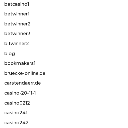
betcasino1
betwinner1
betwinner2
betwinner3
bitwinner2
blog
bookmakers1
bruecke-online.de
carstendaerr.de
casino-20-11-1
casino0212
casino241
casino242