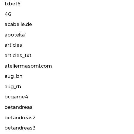
1xbet6
46
acabelle.de
apoteka1
articles
articles_txt
ateliermasomi.com
aug_bh
aug_rb
bcgame4
betandreas
betandreas2
betandreas3