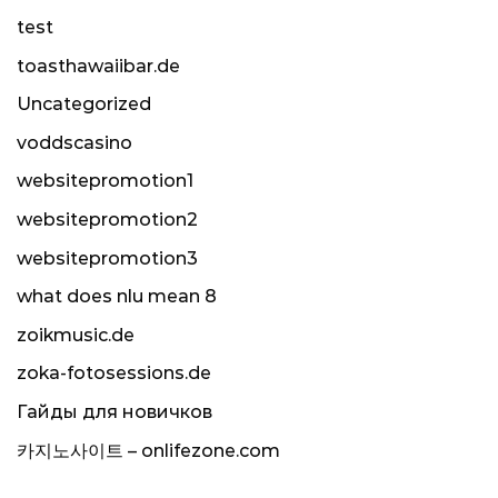
test
toasthawaiibar.de
Uncategorized
voddscasino
websitepromotion1
websitepromotion2
websitepromotion3
what does nlu mean 8
zoikmusic.de
zoka-fotosessions.de
Гайды для новичков
카지노사이트 – onlifezone.com