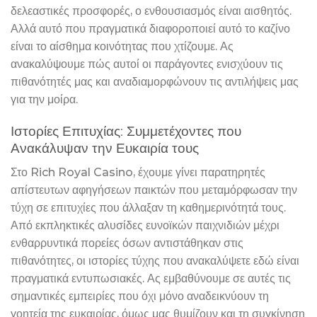
δελεαστικές προσφορές, ο ενθουσιασμός είναι αισθητός.
Αλλά αυτό που πραγματικά διαφοροποιεί αυτό το καζίνο
είναι το αίσθημα κοινότητας που χτίζουμε. Ας
ανακαλύψουμε πώς αυτοί οι παράγοντες ενισχύουν τις
πιθανότητές μας και αναδιαμορφώνουν τις αντιλήψεις μας
για την μοίρα.
Ιστορίες Επιτυχίας: Συμμετέχοντες που
Ανακάλυψαν την Ευκαιρία τους
Στο Rich Royal Casino, έχουμε γίνει παρατηρητές
απίστευτων αφηγήσεων παικτών που μεταμόρφωσαν την
τύχη σε επιτυχίες που άλλαξαν τη καθημερινότητά τους.
Από εκπληκτικές αλυσίδες ευνοϊκών παιχνιδιών μέχρι
ενθαρρυντικά πορείες όσων αντιστάθηκαν στις
πιθανότητες, οι ιστορίες τύχης που ανακαλύψετε εδώ είναι
πραγματικά εντυπωσιακές. Ας εμβαθύνουμε σε αυτές τις
σημαντικές εμπειρίες που όχι μόνο αναδεικνύουν τη
γοητεία της ευκαιρίας, όμως μας θυμίζουν και τη συγκίνηση