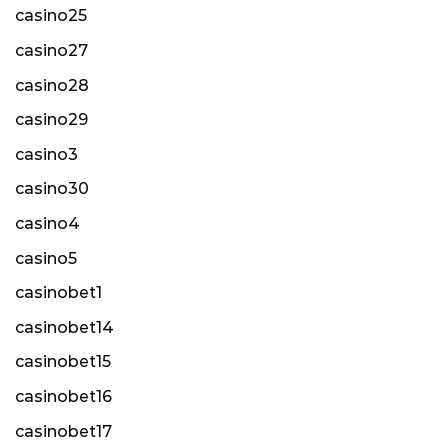
casino25
casino27
casino28
casino29
casino3
casino30
casino4
casino5
casinobet1
casinobet14
casinobet15
casinobet16
casinobet17