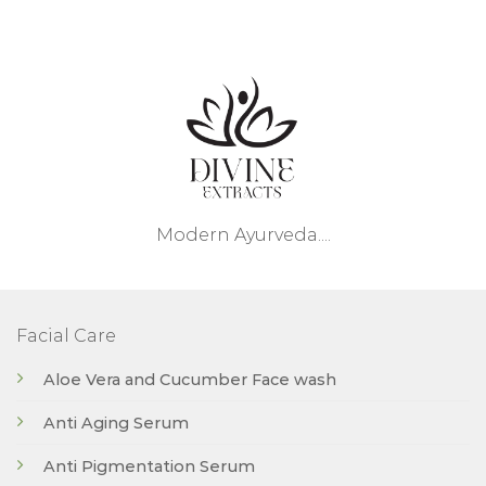
Modern Ayurveda....
Facial Care
Aloe Vera and Cucumber Face wash
Anti Aging Serum
Anti Pigmentation Serum