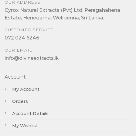
OUR ADDRESS
Cyrox Natural Extracts (Pvt) Ltd, Peragahahena
Estate, Henegama, Welipenna, Sri Lanka.
CUSTOMER SERVICE
072 024 6246
OUR EMAIL
info@divineextracts.lk
Account
My Account
Orders
Account Details
My Wishlist