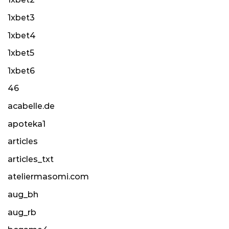
1xbet3
1xbet4
1xbet5
1xbet6
46
acabelle.de
apoteka1
articles
articles_txt
ateliermasomi.com
aug_bh
aug_rb