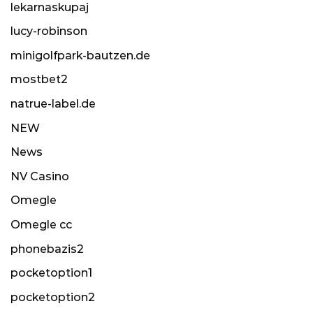
lekarnaskupaj
lucy-robinson
minigolfpark-bautzen.de
mostbet2
natrue-label.de
NEW
News
NV Casino
Omegle
Omegle cc
phonebazis2
pocketoption1
pocketoption2