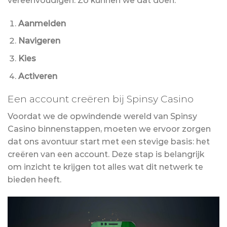
vereenvoudigen. Zo kunnen we dat doen:
Aanmelden
Navigeren
Kies
Activeren
Een account creëren bij Spinsy Casino
Voordat we de opwindende wereld van Spinsy
Casino binnenstappen, moeten we ervoor zorgen
dat ons avontuur start met een stevige basis: het
creëren van een account. Deze stap is belangrijk
om inzicht te krijgen tot alles wat dit netwerk te
bieden heeft.