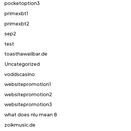
pocketoption3
primexbt1
primexbt2
sep2
test
toasthawaiibar.de
Uncategorized
voddscasino
websitepromotion1
websitepromotion2
websitepromotion3
what does nlu mean 8
zoikmusic.de