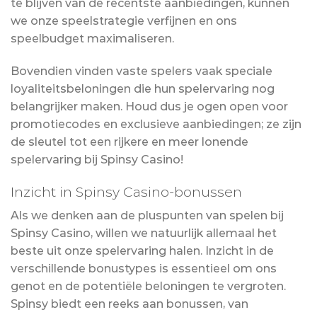
te blijven van de recentste aanbiedingen, kunnen
we onze speelstrategie verfijnen en ons
speelbudget maximaliseren.
Bovendien vinden vaste spelers vaak speciale
loyaliteitsbeloningen die hun spelervaring nog
belangrijker maken. Houd dus je ogen open voor
promotiecodes en exclusieve aanbiedingen; ze zijn
de sleutel tot een rijkere en meer lonende
spelervaring bij Spinsy Casino!
Inzicht in Spinsy Casino-bonussen
Als we denken aan de pluspunten van spelen bij
Spinsy Casino, willen we natuurlijk allemaal het
beste uit onze spelervaring halen. Inzicht in de
verschillende bonustypes is essentieel om ons
genot en de potentiële beloningen te vergroten.
Spinsy biedt een reeks aan bonussen, van