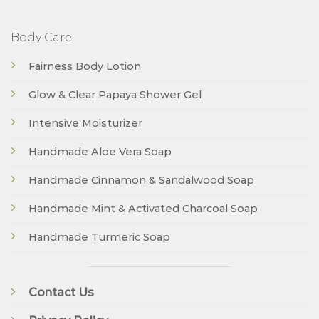
Body Care
Fairness Body Lotion
Glow & Clear Papaya Shower Gel
Intensive Moisturizer
Handmade Aloe Vera Soap
Handmade Cinnamon & Sandalwood Soap
Handmade Mint & Activated Charcoal Soap
Handmade Turmeric Soap
Contact Us