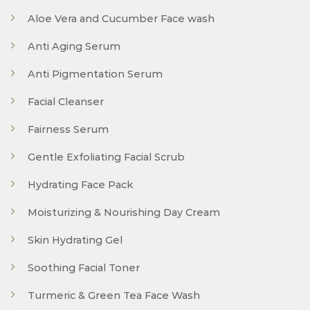
Aloe Vera and Cucumber Face wash
Anti Aging Serum
Anti Pigmentation Serum
Facial Cleanser
Fairness Serum
Gentle Exfoliating Facial Scrub
Hydrating Face Pack
Moisturizing & Nourishing Day Cream
Skin Hydrating Gel
Soothing Facial Toner
Turmeric & Green Tea Face Wash