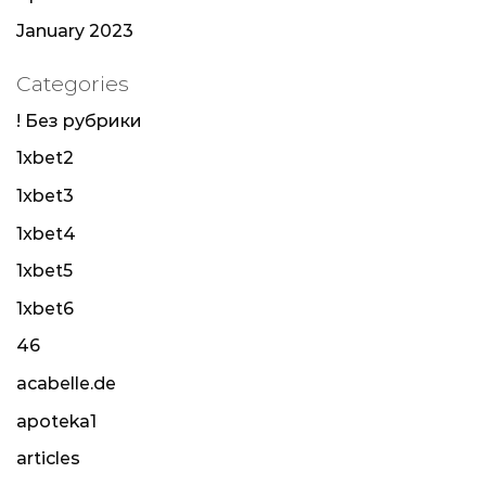
January 2023
Categories
! Без рубрики
1xbet2
1xbet3
1xbet4
1xbet5
1xbet6
46
acabelle.de
apoteka1
articles