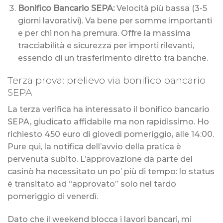
Bonifico Bancario SEPA:
Velocità più bassa (3-5
giorni lavorativi). Va bene per somme importanti
e per chi non ha premura. Offre la massima
tracciabilità e sicurezza per importi rilevanti,
essendo di un trasferimento diretto tra banche.
Terza prova: prelievo via bonifico bancario
SEPA
La terza verifica ha interessato il bonifico bancario
SEPA, giudicato affidabile ma non rapidissimo. Ho
richiesto 450 euro di giovedì pomeriggio, alle 14:00.
Pure qui, la notifica dell’avvio della pratica è
pervenuta subito. L’approvazione da parte del
casinò ha necessitato un po’ più di tempo: lo status
è transitato ad “approvato” solo nel tardo
pomeriggio di venerdì.
Dato che il weekend blocca i lavori bancari, mi