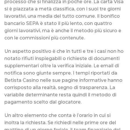
processo che si finalizza in poche ore. La carta Visa
si è piazzata a metà classifica, con i suoi tre giorni
lavorativi, una media del tutto comune. Il bonifico
bancario SEPA è stato il più lento, con quattro
giorni lavorativi, ma è anche il metodo più sicuro e
con le commissioni più contenute.
Un aspetto positivo è che in tutti e tre i casi non ho
notato rifiuti inspiegabili o richieste di documenti
supplementari oltre la verifica iniziale. Le email di
notifica sono giunte sempre. I tempi riportati da
Betista Casino nelle sue pagine informative hanno
corrisposto alla realtà, segno di trasparenza. La
variabile determinante resta quindi il metodo di
pagamento scelto dal giocatore.
Un altro elemento che conta è l’orario in cui si
inoltra la richiesta. Se richiedi nelle prime ore del
mattino di un giorno feriale, il team finanziario del