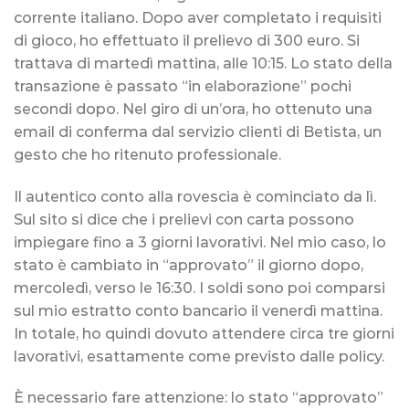
corrente italiano. Dopo aver completato i requisiti
di gioco, ho effettuato il prelievo di 300 euro. Si
trattava di martedì mattina, alle 10:15. Lo stato della
transazione è passato “in elaborazione” pochi
secondi dopo. Nel giro di un’ora, ho ottenuto una
email di conferma dal servizio clienti di Betista, un
gesto che ho ritenuto professionale.
Il autentico conto alla rovescia è cominciato da lì.
Sul sito si dice che i prelievi con carta possono
impiegare fino a 3 giorni lavorativi. Nel mio caso, lo
stato è cambiato in “approvato” il giorno dopo,
mercoledì, verso le 16:30. I soldi sono poi comparsi
sul mio estratto conto bancario il venerdì mattina.
In totale, ho quindi dovuto attendere circa tre giorni
lavorativi, esattamente come previsto dalle policy.
È necessario fare attenzione: lo stato “approvato”