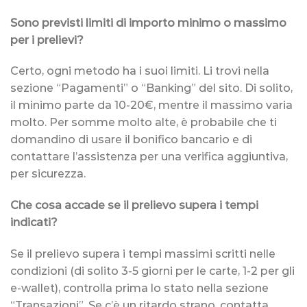
Sono previsti limiti di importo minimo o massimo
per i prelievi?
Certo, ogni metodo ha i suoi limiti. Li trovi nella
sezione “Pagamenti” o “Banking” del sito. Di solito,
il minimo parte da 10-20€, mentre il massimo varia
molto. Per somme molto alte, è probabile che ti
domandino di usare il bonifico bancario e di
contattare l’assistenza per una verifica aggiuntiva,
per sicurezza.
Che cosa accade se il prelievo supera i tempi
indicati?
Se il prelievo supera i tempi massimi scritti nelle
condizioni (di solito 3-5 giorni per le carte, 1-2 per gli
e-wallet), controlla prima lo stato nella sezione
“Transazioni”. Se c’è un ritardo strano, contatta