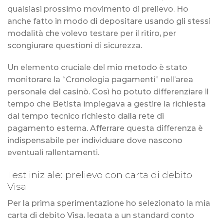
qualsiasi prossimo movimento di prelievo. Ho
anche fatto in modo di depositare usando gli stessi
modalità che volevo testare per il ritiro, per
scongiurare questioni di sicurezza.
Un elemento cruciale del mio metodo è stato
monitorare la “Cronologia pagamenti” nell’area
personale del casinò. Così ho potuto differenziare il
tempo che Betista impiegava a gestire la richiesta
dal tempo tecnico richiesto dalla rete di
pagamento esterna. Afferrare questa differenza è
indispensabile per individuare dove nascono
eventuali rallentamenti.
Test iniziale: prelievo con carta di debito
Visa
Per la prima sperimentazione ho selezionato la mia
carta di debito Visa, legata a un standard conto