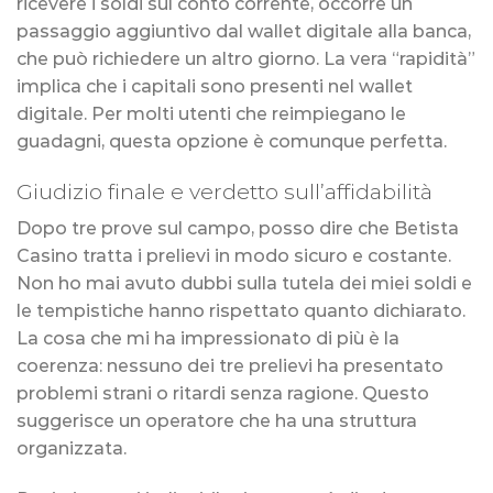
ricevere i soldi sul conto corrente, occorre un
passaggio aggiuntivo dal wallet digitale alla banca,
che può richiedere un altro giorno. La vera “rapidità”
implica che i capitali sono presenti nel wallet
digitale. Per molti utenti che reimpiegano le
guadagni, questa opzione è comunque perfetta.
Giudizio finale e verdetto sull’affidabilità
Dopo tre prove sul campo, posso dire che Betista
Casino tratta i prelievi in modo sicuro e costante.
Non ho mai avuto dubbi sulla tutela dei miei soldi e
le tempistiche hanno rispettato quanto dichiarato.
La cosa che mi ha impressionato di più è la
coerenza: nessuno dei tre prelievi ha presentato
problemi strani o ritardi senza ragione. Questo
suggerisce un operatore che ha una struttura
organizzata.