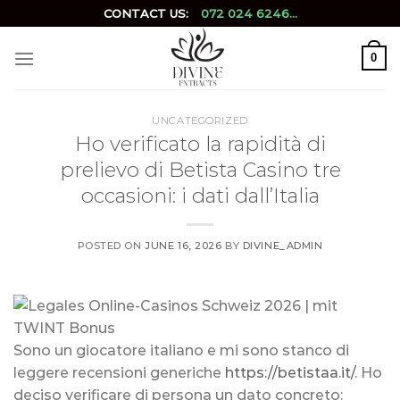
Skip
CONTACT US:
072 024 6246...
to
content
0
UNCATEGORIZED
Ho verificato la rapidità di
prelievo di Betista Casino tre
occasioni: i dati dall’Italia
POSTED ON
JUNE 16, 2026
BY
DIVINE_ADMIN
Sono un giocatore italiano e mi sono stanco di
leggere recensioni generiche
https://betistaa.it/
. Ho
deciso verificare di persona un dato concreto: