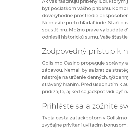
Ak vás fascinujú príbehy ľudí, ktorý
byť počiatkom vášho príbehu. Kombin
dôveryhodné prostredie prispôsobené
Nemusíte preto hľadať inde. Stačí nav
spustiť hru. Možno práve vy budete 
odniesli historickú sumu. Vaše šťasti
Zodpovedný prístup k h
Golisimo Casino propaguje správny a 
zábavou. Nemali by sa brať za straté
nástroje na určenie denných, týždenn
strávený hraním. Pred usednutím k a
pridŕžajte, aj keď sa jackpot vidí byť 
Prihláste sa a zožnite 
Tvoja cesta za jackpotom v Golisimo 
zvyčajne privítaní uvítacím bonusom