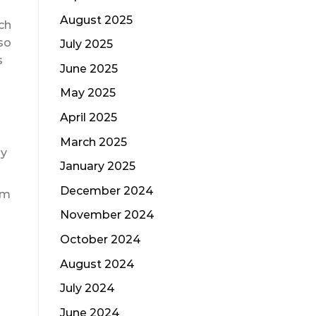
August 2025
ch
so
July 2025
s
June 2025
May 2025
April 2025
March 2025
dy
January 2025
December 2024
om
November 2024
October 2024
August 2024
July 2024
June 2024