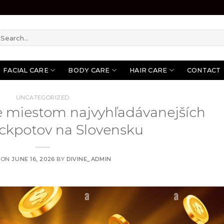
earch
r:
FACIAL CARE
BODY CARE
HAIR CARE
CONTACT
UNCATEGORIZED
je miestom najvyhľadávanejších
ackpotov na Slovensku
 ON
JUNE 16, 2026
BY
DIVINE_ADMIN