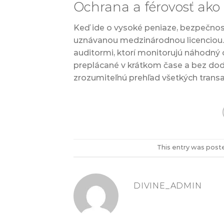
Ochrana a férovosť ako 
Keď ide o vysoké peniaze, bezpečnos
uznávanou medzinárodnou licenciou.
auditormi, ktorí monitorujú náhodný c
preplácané v krátkom čase a bez dod
zrozumiteľnú prehľad všetkých transakc
This entry was post
DIVINE_ADMIN