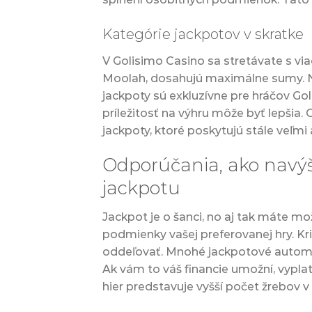
Kategórie jackpotov v skratke
V Golisimo Casino sa stretávate s vi
Moolah, dosahujú maximálne sumy. Na
jackpoty sú exkluzívne pre hráčov G
príležitosť na výhru môže byť lepšia.
jackpoty, ktoré poskytujú stále veľmi
Odporúčania, ako navýši
jackpotu
Jackpot je o šanci, no aj tak máte m
podmienky vašej preferovanej hry. Kri
oddeľovať. Mnohé jackpotové automat
Ak vám to váš financie umožní, vyplatí
hier predstavuje vyšší počet žrebov v