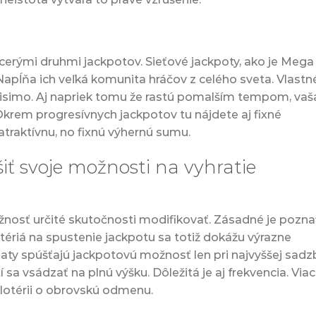
acerými druhmi jackpotov. Sieťové jackpoty, ako je Mega
pĺňa ich veľká komunita hráčov z celého sveta. Vlastn
olisimo. Aj napriek tomu že rastú pomalším tempom, vaš
 Okrem progresívnych jackpotov tu nájdete aj fixné
 atraktívnu, no fixnú výhernú sumu.
ť svoje možnosti na vyhratie
ožnosť určité skutočnosti modifikovať. Zásadné je pozna
tériá na spustenie jackpotu sa totiž dokážu výrazne
y spúšťajú jackpotovú možnosť len pri najvyššej sadz
 sa vsádzať na plnú výšku. Dôležitá je aj frekvencia. Viac
 lotérii o obrovskú odmenu.