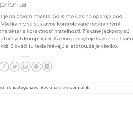
priorita
ť je na prvom mieste. Golisimo Casino operuje pod
 Všetky hry sú sústavne kontrolované nestrannými
harakter a korektnosť hrateľnosti. Získané jackpoty sú
atočných komplikácií. Kazino poskytuje každému hráčo
ií. Slováci tu teda hrávajú s istotou, že je všetko.
ed in
Uncategorized
. Bookmark the
permalink
.