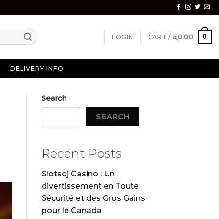
0
LOGIN
CART /
රු
0.00
DELIVERY INFO
Search
SEARCH
Recent Posts
Slotsdj Casino : Un
divertissement en Toute
Sécurité et des Gros Gains
pour le Canada