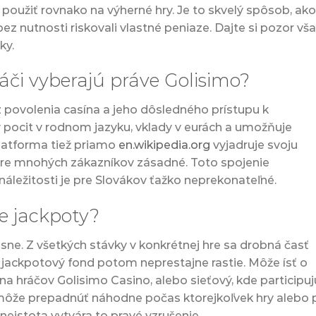
oužiť rovnako na výherné hry. Je to skvelý spôsob, ako
bez nutnosti riskovali vlastné peniaze. Dajte si pozor vš
ky.
hráči vyberajú práve Golisimo?
 povolenia casína a jeho dôsledného prístupu k
 pocit v rodnom jazyku, vklady v eurách a umožňuje
atforma tiež priamo
en.wikipedia.org
vyjadruje svoju
pre mnohých zákazníkov zásadné. Toto spojenie
 náležitosti je pre Slovákov ťažko neprekonateľné.
e jackpoty?
asne. Z všetkých stávky v konkrétnej hre sa drobná časť
jackpotový fond potom neprestajne rastie. Môže ísť o
na hráčov Golisimo Casino, alebo sieťový, kde participuj
ra môže prepadnúť náhodne počas ktorejkoľvek hry alebo 
eistota vytvára to pravé vzrušenie.