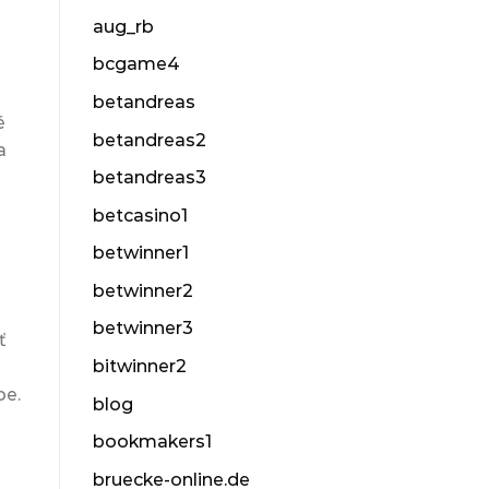
aug_rb
bcgame4
betandreas
é
betandreas2
a
betandreas3
betcasino1
betwinner1
betwinner2
betwinner3
ť
bitwinner2
be.
blog
bookmakers1
bruecke-online.de