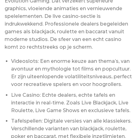
Evolution Gaming. Dat verzekert superieure
graphics, vloeiende animaties en vernieuwende
spelelementen. De live casino-sectie is
indrukwekkend. Professionele dealers begeleiden
games als blackjack, roulette en baccarat vanuit
moderne studios. De sfeer van een echt casino
komt zo rechtstreeks op je scherm.
Videoslots: Een enorme keuze aan thema’s, van
avontuur en mythologie tot films en popcultuur.
Er zijn uiteenlopende volatiliteitsniveaus, perfect
voor recreatieve spelers en voor hoogrollers.
Live Casino: Echte dealers, echte tafels en
interactie in real-time. Zoals Live Blackjack, Live
Roulette, Live Game Shows en exclusieve tafels.
Tafelspellen: Digitale versies van alle klassiekers.
Verschillende varianten van blackjack, roulette,
poker en baccarat, met flexibele inzetlimieten.