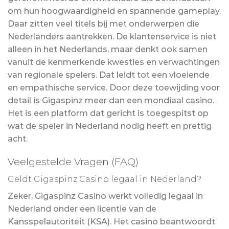
om hun hoogwaardigheid en spannende gameplay.
Daar zitten veel titels bij met onderwerpen die
Nederlanders aantrekken. De klantenservice is niet
alleen in het Nederlands, maar denkt ook samen
vanuit de kenmerkende kwesties en verwachtingen
van regionale spelers. Dat leidt tot een vloeiende
en empathische service. Door deze toewijding voor
detail is Gigaspinz meer dan een mondiaal casino.
Het is een platform dat gericht is toegespitst op
wat de speler in Nederland nodig heeft en prettig
acht.
Veelgestelde Vragen (FAQ)
Geldt Gigaspinz Casino legaal in Nederland?
Zeker, Gigaspinz Casino werkt volledig legaal in
Nederland onder een licentie van de
Kansspelautoriteit (KSA). Het casino beantwoordt