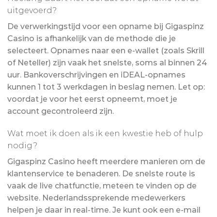
uitgevoerd?
De verwerkingstijd voor een opname bij Gigaspinz
Casino is afhankelijk van de methode die je
selecteert. Opnames naar een e-wallet (zoals Skrill
of Neteller) zijn vaak het snelste, soms al binnen 24
uur. Bankoverschrijvingen en iDEAL-opnames
kunnen 1 tot 3 werkdagen in beslag nemen. Let op:
voordat je voor het eerst opneemt, moet je
account gecontroleerd zijn.
Wat moet ik doen als ik een kwestie heb of hulp
nodig?
Gigaspinz Casino heeft meerdere manieren om de
klantenservice te benaderen. De snelste route is
vaak de live chatfunctie, meteen te vinden op de
website. Nederlandssprekende medewerkers
helpen je daar in real-time. Je kunt ook een e-mail