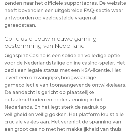
zenden naar het officiële supportadres. De website
heeft bovendien een uitgebreide FAQ-sectie waar
antwoorden op veelgestelde vragen al
gereedstaan.
Conclusie: Jouw nieuwe gaming-
bestemming van Nederland
Gigaspinz Casino is een solide en volledige optie
voor de Nederlandstalige online casino-speler. Het
bezit een legale status met een KSA-licentie. Het
levert een omvangrijke, hoogwaardige
gamecollectie van toonaangevende ontwikkelaars.
De aandacht is gericht op plaatselijke
betaalmethoden en ondersteuning in het
Nederlands. En het legt sterk de nadruk op
veiligheid en veilig gokken. Het platform kruist alle
cruciale vakjes aan. Het verenigt de spanning van
een groot casino met het makkelijkheid van thuis