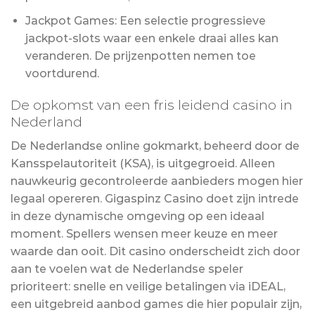
Jackpot Games: Een selectie progressieve
jackpot-slots waar een enkele draai alles kan
veranderen. De prijzenpotten nemen toe
voortdurend.
De opkomst van een fris leidend casino in
Nederland
De Nederlandse online gokmarkt, beheerd door de
Kansspelautoriteit (KSA), is uitgegroeid. Alleen
nauwkeurig gecontroleerde aanbieders mogen hier
legaal opereren. Gigaspinz Casino doet zijn intrede
in deze dynamische omgeving op een ideaal
moment. Spellers wensen meer keuze en meer
waarde dan ooit. Dit casino onderscheidt zich door
aan te voelen wat de Nederlandse speler
prioriteert: snelle en veilige betalingen via iDEAL,
een uitgebreid aanbod games die hier populair zijn,