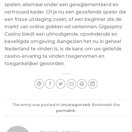
spelen, allemaal onder een gereglementeerd en
vertrouwd kader. Of je nu een geoefende speler die
een frisse uitdaging zoekt, of een beginner die de
markt van online gokken wil verkennen, Gigaspinz
Casino biedt een uitnodigende, opwindende en
beveiligde omgeving. Aangezien het nu in geheel
Nederland te vinden is, is de kans om uw geliefde
casino-ervaring te vinden toegenomen en
toegankelijker geworden.
This entry was posted in
Uncategorized
. Bookmark the
permalink
.