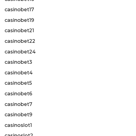
casinobet17
casinobet19
casinobet21
casinobet22
casinobet24
casinobet3
casinobet4
casinobet5
casinobet6
casinobet7
casinobet9
casinoslot1
casinoslot2