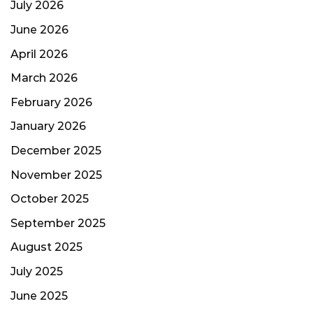
July 2026
June 2026
April 2026
March 2026
February 2026
January 2026
December 2025
November 2025
October 2025
September 2025
August 2025
July 2025
June 2025