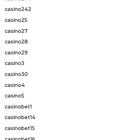
casino242
casino25
casino27
casino28
casino29
casino3
casino30
casino4
casino5
casinobet1
casinobet14
casinobet15
casinobet16