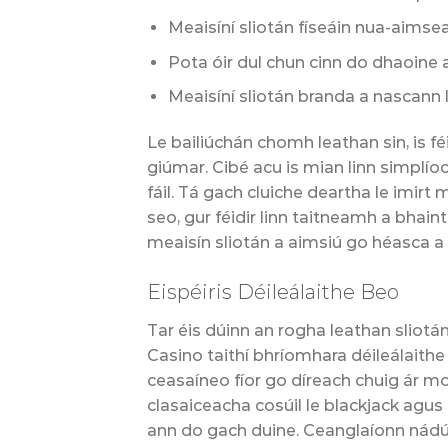
Meaisíní sliotán físeáin nua-aimse
Pota óir dul chun cinn do dhaoine 
Meaisíní sliotán branda a nascann
Le bailiúchán chomh leathan sin, is f
giúmar. Cibé acu is mian linn simplío
fáil. Tá gach cluiche deartha le imirt
seo, gur féidir linn taitneamh a bhain
meaisín sliotán a aimsiú go héasca a is
Eispéiris Déileálaithe Beo
Tar éis dúinn an rogha leathan sliotán
Casino taithí bhríomhara déileálaithe f
ceasaíneo fíor go díreach chuig ár mon
clasaiceacha cosúil le blackjack agus 
ann do gach duine. Ceanglaíonn nádúr