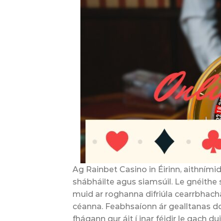
Ag Rainbet Casino in Éirinn, aithními
shábháilte agus siamsúil. Le gnéithe s
muid ar roghanna difriúla cearrbhac
céanna. Feabhsaíonn ár gealltanas do
fhágann gur áit í inar féidir le gach