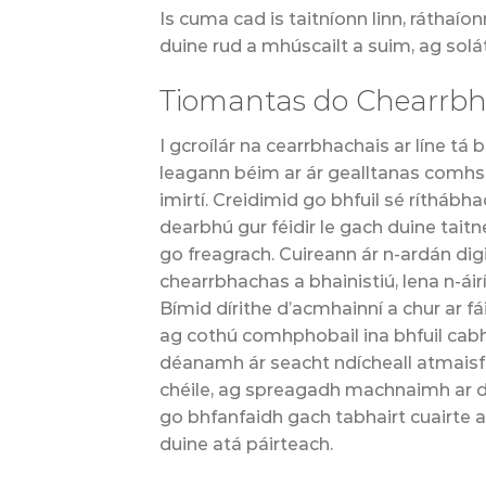
Is cuma cad is taitníonn linn, ráthaío
duine rud a mhúscailt a suim, ag solá
Tiomantas do Chearrbh
I gcroílár na cearrbhachais ar líne tá
leagann béim ar ár gealltanas comhs
imirtí. Creidimid go bhfuil sé ríthábh
dearbhú gur féidir le gach duine tait
go freagrach. Cuireann ár n-ardán dig
chearrbhachas a bhainistiú, lena n-áir
Bímid dírithe d’acmhainní a chur ar f
ag cothú comhphobail ina bhfuil cabha
déanamh ár seacht ndícheall atmaisfé
chéile, ag spreagadh machnaimh ar do t
go bhfanfaidh gach tabhairt cuairte
duine atá páirteach.