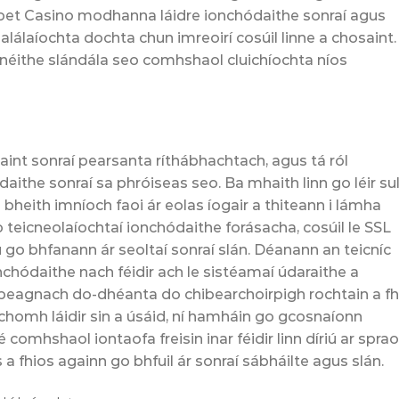
bet Casino modhanna láidre ionchódaithe sonraí agus
alálaíochta dochta chun imreoirí cosúil linne a chosaint.
néithe slándála seo comhshaol cluichíochta níos
saint sonraí pearsanta ríthábhachtach, agus tá ról
the sonraí sa phróiseas seo. Ba mhaith linn go léir sul
a bheith imníoch faoi ár eolas íogair a thiteann i lámha
teicneolaíochtaí ionchódaithe forásacha, cosúil le SSL
ú go bhfanann ár seoltaí sonraí slán. Déanann an teicníc
nchódaithe nach féidir ach le sistéamaí údaraithe a
 beagnach do-dhéanta do chibearchoirpigh rochtain a fh
he chomh láidir sin a úsáid, ní hamháin go gcosnaíonn
comhshaol iontaofa freisin inar féidir linn díriú ar sprao
a fhios againn go bhfuil ár sonraí sábháilte agus slán.