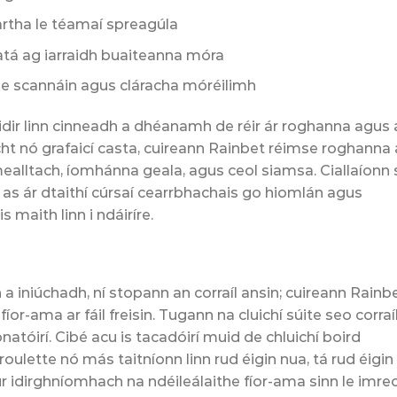
artha le téamaí spreagúla
atá ag iarraidh buaiteanna móra
 le scannáin agus cláracha móréilimh
éidir linn cinneadh a dhéanamh de réir ár roghanna agus 
cht nó grafaicí casta, cuireann Rainbet réimse roghanna 
 mealltach, íomhánna geala, agus ceol siamsa. Ciallaíonn 
t as ár dtaithí cúrsaí cearrbhachais go hiomlán agus
 maith linn i ndáiríre.
 a iniúchadh, ní stopann an corraíl ansin; cuireann Rainb
íor-ama ar fáil freisin. Tugann na cluichí súite seo corraí
atóirí. Cibé acu is tacadóirí muid de chluichí boird
roulette nó más taitníonn linn rud éigin nua, tá rud éigin
 idirghníomhach na ndéileálaithe fíor-ama sinn le imreo