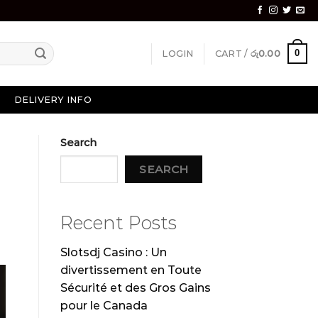
0
LOGIN
CART /
රු
0.00
DELIVERY INFO
Search
SEARCH
Recent Posts
Slotsdj Casino : Un
divertissement en Toute
Sécurité et des Gros Gains
pour le Canada