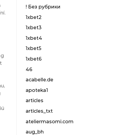
h
! Без рубрики
ní.
1xbet2
1xbet3
1xbet4
1xbet5
ag
1xbet6
t
46
acabelle.de
hu,
apoteka1
g
articles
iú
articles_txt
ateliermasomi.com
aug_bh