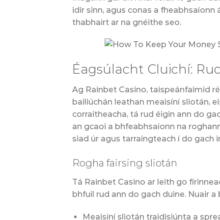
idir sinn, agus conas a fheabhsaíonn 
thabhairt ar na gnéithe seo.
Éagsúlacht Cluichí: Ru
Ag Rainbet Casino, taispeánfaimid réi
bailiúchán leathan meaisíní sliotán, ei
corraitheacha, tá rud éigin ann do ga
an gcaoi a bhfeabhsaíonn na roghanna
siad úr agus tarraingteach í do gach imi
Rogha fairsing sliotán
Tá Rainbet Casino ar leith go fírinnea
bhfuil rud ann do gach duine. Nuair a b
Meaisíní sliotán traidisiúnta a sp