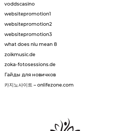
voddscasino
websitepromotion1
websitepromotion2
websitepromotion3
what does nlu mean 8
zoikmusic.de
zoka-fotosessions.de
Гайды для новичков
카지노사이트 – onlifezone.com