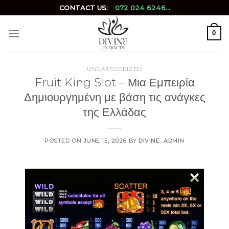
Skip
CONTACT US:
072 024 6246...
to
content
0
UNCATEGORIZED
Fruit King Slot – Μια Εμπειρία
Δημιουργημένη με βάση τις ανάγκες
της Ελλάδας
POSTED ON
JUNE 15, 2026
BY
DIVINE_ADMIN