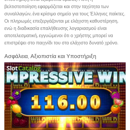
βελτιστοποίηση εφαρμόζεται και στην ταχύτητα των
συναλλαγών, ένα κρίσιμο σημείο για τους Έλληνες παίκτες.
Οι πληρωμές επεξεργάζονται με ελάχιστη καθυστέρηση,
ενώ η διαδικασία επαλήθευσης λογαριασμού είναι
αποτελεσματική, εγγυώμενοι ότι ο χρήστης μπορεί να
επιστρέψει στο παιχνίδι του στο ελάχιστο δυνατό χρόνο.
Ασφάλεια, Αξιοπιστία και Υποστήριξη