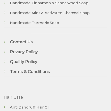
Handmade Cinnamon & Sandalwood Soap
Handmade Mint & Activated Charcoal Soap
Handmade Turmeric Soap
Contact Us
Privacy Policy
Quality Policy
Terms & Conditions
Hair Care
Anti Dandruff Hair Oil