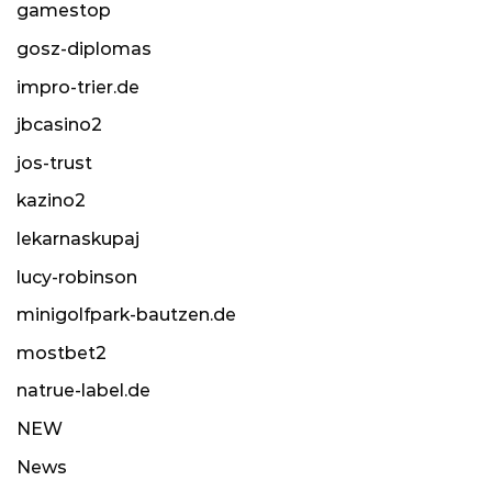
gamestop
gosz-diplomas
impro-trier.de
jbcasino2
jos-trust
kazino2
lekarnaskupaj
lucy-robinson
minigolfpark-bautzen.de
mostbet2
natrue-label.de
NEW
News