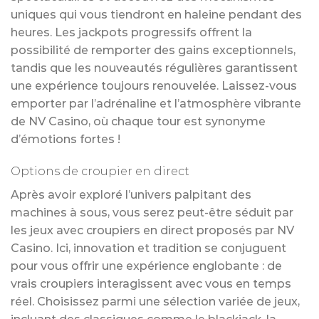
uniques qui vous tiendront en haleine pendant des
heures. Les jackpots progressifs offrent la
possibilité de remporter des gains exceptionnels,
tandis que les nouveautés régulières garantissent
une expérience toujours renouvelée. Laissez-vous
emporter par l’adrénaline et l’atmosphère vibrante
de NV Casino, où chaque tour est synonyme
d’émotions fortes !
Options de croupier en direct
Après avoir exploré l’univers palpitant des
machines à sous, vous serez peut-être séduit par
les jeux avec croupiers en direct proposés par NV
Casino. Ici, innovation et tradition se conjuguent
pour vous offrir une expérience englobante : de
vrais croupiers interagissent avec vous en temps
réel. Choisissez parmi une sélection variée de jeux,