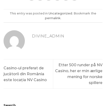
This entry was posted in
Uncategorized
. Bookmark the
permalink
.
DIVINE_ADMIN
Etter 500 runder på NV
Casino-ul preferat de
Casino, her er min ærlige
jucătorii din România
mening for norske
este locația NV Casino
spillere
Search