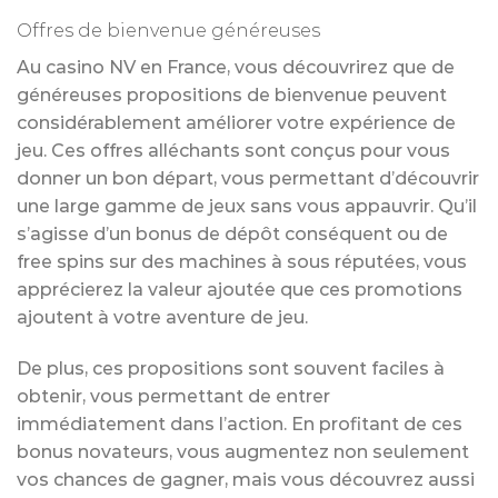
Offres de bienvenue généreuses
Au casino NV en France, vous découvrirez que de
généreuses propositions de bienvenue peuvent
considérablement améliorer votre expérience de
jeu. Ces offres alléchants sont conçus pour vous
donner un bon départ, vous permettant d’découvrir
une large gamme de jeux sans vous appauvrir. Qu’il
s’agisse d’un bonus de dépôt conséquent ou de
free spins sur des machines à sous réputées, vous
apprécierez la valeur ajoutée que ces promotions
ajoutent à votre aventure de jeu.
De plus, ces propositions sont souvent faciles à
obtenir, vous permettant de entrer
immédiatement dans l’action. En profitant de ces
bonus novateurs, vous augmentez non seulement
vos chances de gagner, mais vous découvrez aussi