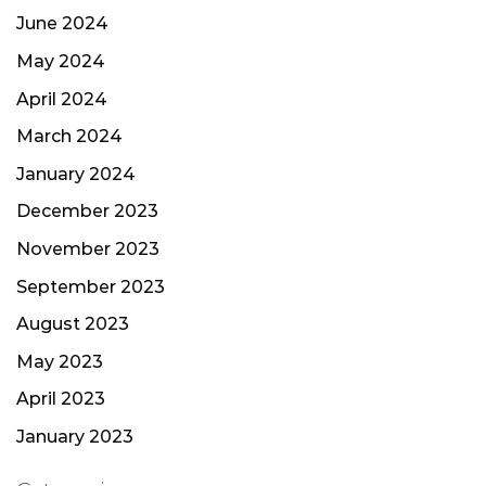
June 2024
May 2024
April 2024
March 2024
January 2024
December 2023
November 2023
September 2023
August 2023
May 2023
April 2023
January 2023