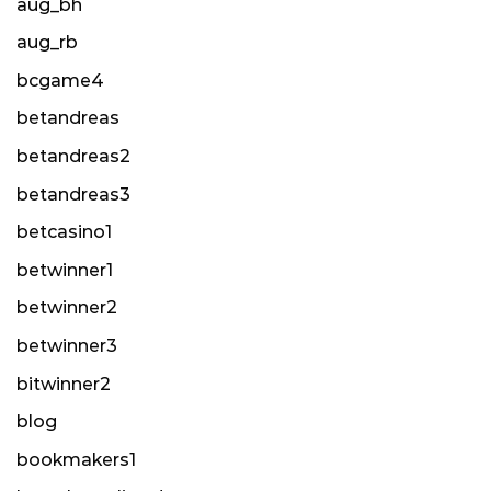
aug_bh
aug_rb
bcgame4
betandreas
betandreas2
betandreas3
betcasino1
betwinner1
betwinner2
betwinner3
bitwinner2
blog
bookmakers1