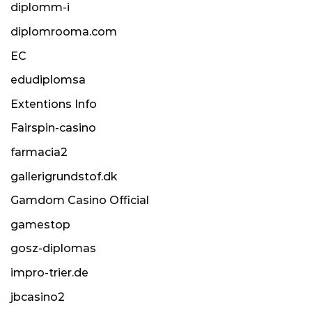
diplomm-i
diplomrooma.com
EC
edudiplomsa
Extentions Info
Fairspin-casino
farmacia2
gallerigrundstof.dk
Gamdom Casino Official
gamestop
gosz-diplomas
impro-trier.de
jbcasino2