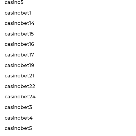
casino5
casinobet1
casinobet14
casinobet15
casinobet16
casinobet17
casinobet19
casinobet21
casinobet22
casinobet24
casinobet3
casinobet4
casinobet5