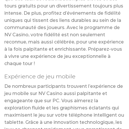
tours gratuits pour un divertissement toujours plus
intense. De plus, profitez d’événements de fidélité
uniques qui tissent des liens durables au sein de la
communauté des joueurs. Avec le programme de
NV Casino, votre fidélité est non seulement
reconnue, mais aussi célébrée, pour une expérience
à la fois palpitante et enrichissante. Préparez-vous
à vivre une expérience de jeu exceptionnelle à
chaque tour !
Expérience de jeu mobile
De nombreux participants trouvent l’expérience de
jeu mobile sur NV Casino aussi palpitante et
engageante que sur PC. Vous aimerez la
exploration fluide et les graphismes éclatants qui
maximisent le jeu sur votre téléphone intelligent ou
tablette. Grâce à une innovation technologique, les