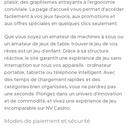
plaisir, des graphismes attrayants à l’ergonomie
conviviale. La page d’accueil vous permet d’accéder
facilement à vos jeux favoris, aux promotions et
aux offres spéciales en quelques clics seulement.
Que vous soyez un amateur de machines à sous ou
un amateur de jeux de table, trouver le jeu de vos
rêves est un jeu d’enfant. Grâce à sa structure
réactive, le site garantit une expérience de jeu sans
interruption sur tous vos appareils : ordinateur
portable, tablette ou téléphone intelligent. Avec
des temps de chargement rapides et des
catégories bien organisées, vous ne perdrez pas
une seconde. Plongez dans un univers d’innovation
et de commodité, et vivez une expérience de jeu
incomparable sur NV Casino.
Modes de paiement et sécurité