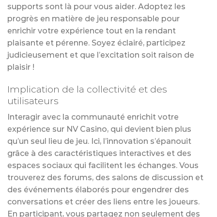
supports sont là pour vous aider. Adoptez les
progrès en matière de jeu responsable pour
enrichir votre expérience tout en la rendant
plaisante et pérenne. Soyez éclairé, participez
judicieusement et que l’excitation soit raison de
plaisir !
Implication de la collectivité et des
utilisateurs
Interagir avec la communauté enrichit votre
expérience sur NV Casino, qui devient bien plus
qu’un seul lieu de jeu. Ici, l’innovation s’épanouit
grâce à des caractéristiques interactives et des
espaces sociaux qui facilitent les échanges. Vous
trouverez des forums, des salons de discussion et
des événements élaborés pour engendrer des
conversations et créer des liens entre les joueurs.
En participant, vous partagez non seulement des