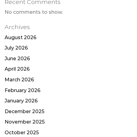
Recent Comments
No comments to show.
Archives
August 2026
July 2026
June 2026
April 2026
March 2026
February 2026
January 2026
December 2025
November 2025
October 2025