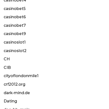
casinobet4
casinobet5
casinobet6
casinobet7
casinobet9
casinoslot1
casinoslot2
CH
CIB
cityoflondonmile1
crf2012.org
dark-mind.de
Dating