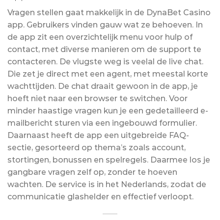
Vragen stellen gaat makkelijk in de DynaBet Casino
app. Gebruikers vinden gauw wat ze behoeven. In
de app zit een overzichtelijk menu voor hulp of
contact, met diverse manieren om de support te
contacteren. De vlugste weg is veelal de live chat.
Die zet je direct met een agent, met meestal korte
wachttijden. De chat draait gewoon in de app, je
hoeft niet naar een browser te switchen. Voor
minder haastige vragen kun je een gedetailleerd e-
mailbericht sturen via een ingebouwd formulier.
Daarnaast heeft de app een uitgebreide FAQ-
sectie, gesorteerd op thema’s zoals account,
stortingen, bonussen en spelregels. Daarmee los je
gangbare vragen zelf op, zonder te hoeven
wachten. De service is in het Nederlands, zodat de
communicatie glashelder en effectief verloopt.