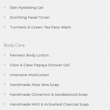
Skin Hydrating Gel
Soothing Facial Toner
Turmeric & Green Tea Face Wash
Body Care
Fairness Body Lotion
Glow & Clear Papaya Shower Gel
Intensive Moisturizer
Handmade Aloe Vera Soap
Handmade Cinnamon & Sandalwood Soap
Handmade Mint & Activated Charcoal Soap