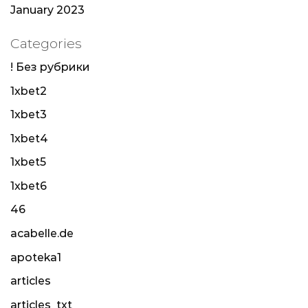
January 2023
Categories
! Без рубрики
1xbet2
1xbet3
1xbet4
1xbet5
1xbet6
46
acabelle.de
apoteka1
articles
articles_txt