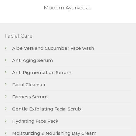
Modern Ayurveda....
Facial Care
Aloe Vera and Cucumber Face wash
Anti Aging Serum
Anti Pigmentation Serum
Facial Cleanser
Fairness Serum
Gentle Exfoliating Facial Scrub
Hydrating Face Pack
Moisturizing & Nourishing Day Cream