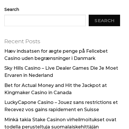
Search
SEARCH
Recent Posts
Hæv indsatsen for ægte penge på Felicebet
Casino uden begrænsninger i Danmark
Sky Hills Casino – Live Dealer Games Die Je Moet
Ervaren in Nederland
Bet for Actual Money and Hit the Jackpot at
Kingmaker Casino in Canada
LuckyCapone Casino – Jouez sans restrictions et
Recevez vos gains rapidement en Suisse
Minkä takia Stake Casinon virheilmoitukset ovat
todella perusteltuja suomalaiskehittäjän