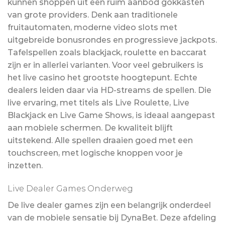
kunnen shoppen uit een ruim aanbod gokkasten
van grote providers. Denk aan traditionele
fruitautomaten, moderne video slots met
uitgebreide bonusrondes en progressieve jackpots.
Tafelspellen zoals blackjack, roulette en baccarat
zijn er in allerlei varianten. Voor veel gebruikers is
het live casino het grootste hoogtepunt. Echte
dealers leiden daar via HD-streams de spellen. Die
live ervaring, met titels als Live Roulette, Live
Blackjack en Live Game Shows, is ideaal aangepast
aan mobiele schermen. De kwaliteit blijft
uitstekend. Alle spellen draaien goed met een
touchscreen, met logische knoppen voor je
inzetten.
Live Dealer Games Onderweg
De live dealer games zijn een belangrijk onderdeel
van de mobiele sensatie bij DynaBet. Deze afdeling