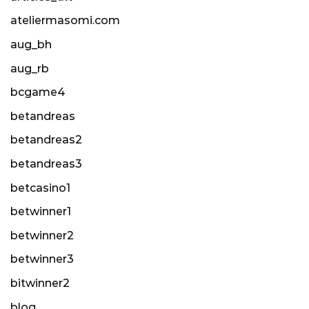
ateliermasomi.com
aug_bh
aug_rb
bcgame4
betandreas
betandreas2
betandreas3
betcasino1
betwinner1
betwinner2
betwinner3
bitwinner2
blog