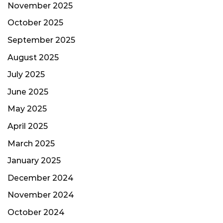
November 2025
October 2025
September 2025
August 2025
July 2025
June 2025
May 2025
April 2025
March 2025
January 2025
December 2024
November 2024
October 2024