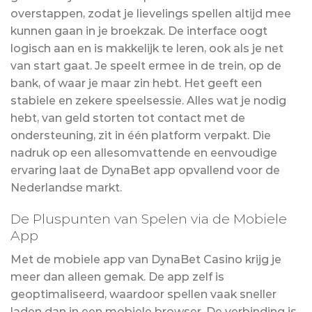
overstappen, zodat je lievelings spellen altijd mee
kunnen gaan in je broekzak. De interface oogt
logisch aan en is makkelijk te leren, ook als je net
van start gaat. Je speelt ermee in de trein, op de
bank, of waar je maar zin hebt. Het geeft een
stabiele en zekere speelsessie. Alles wat je nodig
hebt, van geld storten tot contact met de
ondersteuning, zit in één platform verpakt. Die
nadruk op een allesomvattende en eenvoudige
ervaring laat de DynaBet app opvallend voor de
Nederlandse markt.
De Pluspunten van Spelen via de Mobiele
App
Met de mobiele app van DynaBet Casino krijg je
meer dan alleen gemak. De app zelf is
geoptimaliseerd, waardoor spellen vaak sneller
laden dan in een mobiele browser. De verbinding is