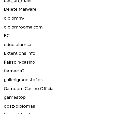
dec_bh_main
Delete Malware
diplomm-i
diplomrooma.com
EC
edudiplomsa
Extentions Info
Fairspin-casino
farmacia2
gallerigrundstof.dk
Gamdom Casino Official
gamestop
gosz-diplomas