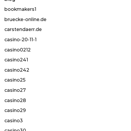
bookmakers1
bruecke-online.de
carstendaerr.de
casino-20-11-1
casino0212
casino241
casino242
casino25
casino27
casino28
casino29
casino3
casino30