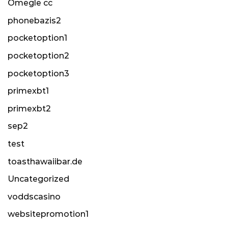
Omegle cc
phonebazis2
pocketoption1
pocketoption2
pocketoption3
primexbt1
primexbt2
sep2
test
toasthawaiibar.de
Uncategorized
voddscasino
websitepromotion1