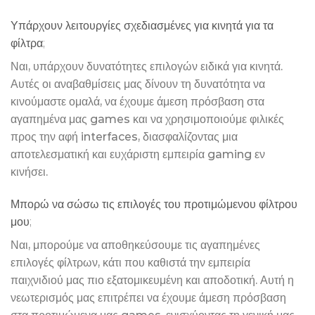
Υπάρχουν λειτουργίες σχεδιασμένες για κινητά για τα
φίλτρα;
Ναι, υπάρχουν δυνατότητες επιλογών ειδικά για κινητά.
Αυτές οι αναβαθμίσεις μας δίνουν τη δυνατότητα να
κινούμαστε ομαλά, να έχουμε άμεση πρόσβαση στα
αγαπημένα μας games και να χρησιμοποιούμε φιλικές
προς την αφή interfaces, διασφαλίζοντας μια
αποτελεσματική και ευχάριστη εμπειρία gaming εν
κινήσει.
Μπορώ να σώσω τις επιλογές του προτιμώμενου φίλτρου
μου;
Ναι, μπορούμε να αποθηκεύσουμε τις αγαπημένες
επιλογές φίλτρων, κάτι που καθιστά την εμπειρία
παιχνιδιού μας πιο εξατομικευμένη και αποδοτική. Αυτή η
νεωτερισμός μας επιτρέπει να έχουμε άμεση πρόσβαση