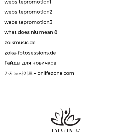
websitepromotion1
websitepromotion2
websitepromotion3
what does nlu mean 8
zoikmusic.de
zoka-fotosessions.de
Гайды для новичков
카지노사이트 – onlifezone.com