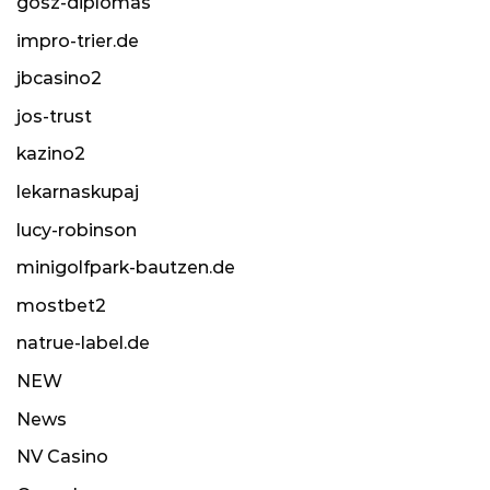
gosz-diplomas
impro-trier.de
jbcasino2
jos-trust
kazino2
lekarnaskupaj
lucy-robinson
minigolfpark-bautzen.de
mostbet2
natrue-label.de
NEW
News
NV Casino