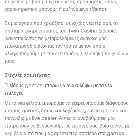
παιχνίδια με βάση συγκεκριμένες προτιμήσεις, όπως
χαρακτηριστικά μπόνους ή αυξανόμενα τζάκποτ.
Σε μια αγορά που χρειάζεται συνεχώς νεωτερισμό, το
σύστημα φιλτραρίσματος του Twin Casino ξεχωρίζει
ικανοποιώντας τις μεταβαλλόμενες ανάγκες μας,
επαναπροσδιορίζοντας τον τρόπο με τον οποίο
αλληλεπιδρούμε με την εκτεταμένη βιβλιοθήκη παιχνιδιών
τους.
Συχνές ερωτήσεις
Τι είδους games μπορώ να ανακαλύψω με τα νέα
επιλογές;
Με τα νέα φίλτρα, μπορούμε να εξερευνήσουμε διάφορους
τύπους games, όπως κουλοχέρηδες, table games και
παιχνίδια με live dealer. Αυτές οι αναβαθμίσεις μας
επιτρέπουν να βελτιώνουμε τις έρευνες μας, βρίσκοντας με
ακρίβεια αυτό που μας αρέσει περισσότερο στα games.