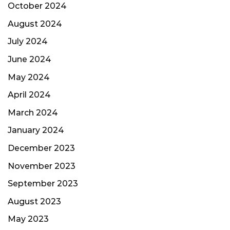
October 2024
August 2024
July 2024
June 2024
May 2024
April 2024
March 2024
January 2024
December 2023
November 2023
September 2023
August 2023
May 2023