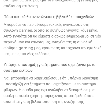
στα προτιμώμενα μας games, ενισχύοντας τη γενική μας
απόλαυση και άνεση.
Πόσο τακτικά θα ανανεώνεται η βιβλιοθήκη παιχνιδιών;
Μπορούμε να περιμένουμε τακτικές ανανεώσεις στη
συλλογή games, οι οποίες συνήθως γίνονται κάθε μήνα.
Αυτό εγγυάται ότι θα είμαστε διαρκώς ενημερωμένοι σε νέο
περιεχόμενο και καινοτομίες, ενισχύοντας τη συνολική
αίσθηση gaming μας, κρατώντας ταυτόχρονα την εμπλοκή
μας με τις πιο νέες εκδόσεις.
Υπάρχει υποστήριξη για ζητήματα που σχετίζονται με το
σύστημα φίλτρων;
Ναι, μπορούμε να διαβεβαιώσουμε ότι υπάρχει διαθέσιμη
υποστήριξη για ζητήματα που σχετίζονται με το σύστημα
φίλτρων. Η ομάδα μας έχει αναλάβει να διασφαλίσει μια
ομαλή εμπειρία χρήστη, παρέχοντας υποστήριξη όποτε
απαιτείται για τη βελτιστοποίηση της αναζήτησης