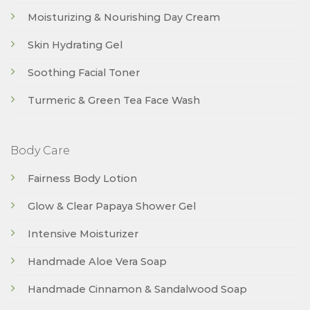
Moisturizing & Nourishing Day Cream
Skin Hydrating Gel
Soothing Facial Toner
Turmeric & Green Tea Face Wash
Body Care
Fairness Body Lotion
Glow & Clear Papaya Shower Gel
Intensive Moisturizer
Handmade Aloe Vera Soap
Handmade Cinnamon & Sandalwood Soap