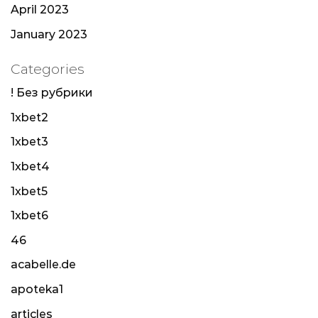
April 2023
January 2023
Categories
! Без рубрики
1xbet2
1xbet3
1xbet4
1xbet5
1xbet6
46
acabelle.de
apoteka1
articles