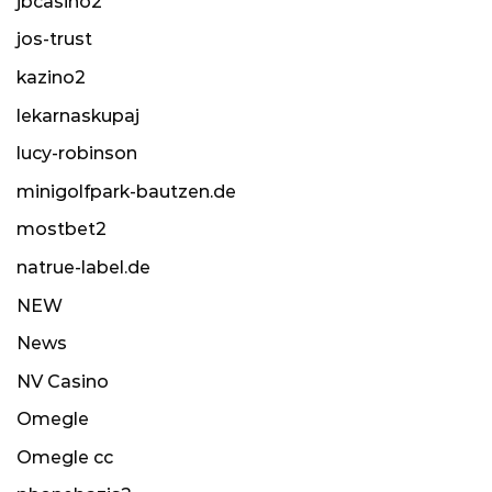
jbcasino2
jos-trust
kazino2
lekarnaskupaj
lucy-robinson
minigolfpark-bautzen.de
mostbet2
natrue-label.de
NEW
News
NV Casino
Omegle
Omegle cc