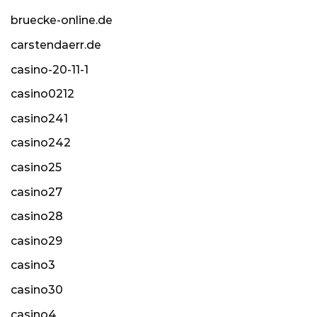
bruecke-online.de
carstendaerr.de
casino-20-11-1
casino0212
casino241
casino242
casino25
casino27
casino28
casino29
casino3
casino30
casino4