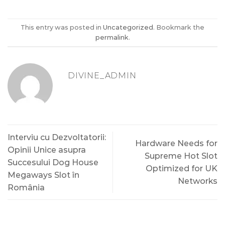
This entry was posted in
Uncategorized
. Bookmark the
permalink
.
DIVINE_ADMIN
Interviu cu Dezvoltatorii:
Hardware Needs for
Opinii Unice asupra
Supreme Hot Slot
Succesului Dog House
Optimized for UK
Megaways Slot în
Networks
România