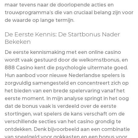
maar tevens naar de doorlopende acties en
trouwprogramma’s die van cruciaal belang zijn voor
de waarde op lange termijn.
De Eerste Kennis: De Startbonus Nader
Bekeken
De eerste kennismaking met een online casino
wordt vaak gestuurd door de welkomstbonus, en
888 Casino kent die psychologie uitermate goed.
Hun aanbod voor nieuwe Nederlandse spelers is
zorgvuldig samengesteld en concentreert zich op
het bieden van een brede spelervaring vanaf het
eerste moment. In mijn analyse springt in het oog
dat de bonus vaak is verdeeld over de eerste
stortingen, wat spelers de kans verschaft om de
verschillende secties van het casino grondig te
ontdekken. Denk bijvoorbeeld aan een combinatie
van speelgeld voor gokkasten en een bonus voor