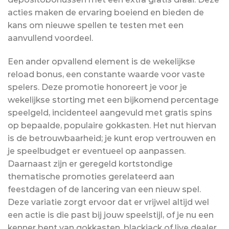
acties maken de ervaring boeiend en bieden de
kans om nieuwe spellen te testen met een
aanvullend voordeel.
Een ander opvallend element is de wekelijkse
reload bonus, een constante waarde voor vaste
spelers. Deze promotie honoreert je voor je
wekelijkse storting met een bijkomend percentage
speelgeld, incidenteel aangevuld met gratis spins
op bepaalde, populaire gokkasten. Het nut hiervan
is de betrouwbaarheid; je kunt erop vertrouwen en
je speelbudget er eventueel op aanpassen.
Daarnaast zijn er geregeld kortstondige
thematische promoties gerelateerd aan
feestdagen of de lancering van een nieuw spel.
Deze variatie zorgt ervoor dat er vrijwel altijd wel
een actie is die past bij jouw speelstijl, of je nu een
kenner bent van gokkasten, blackjack of live dealer