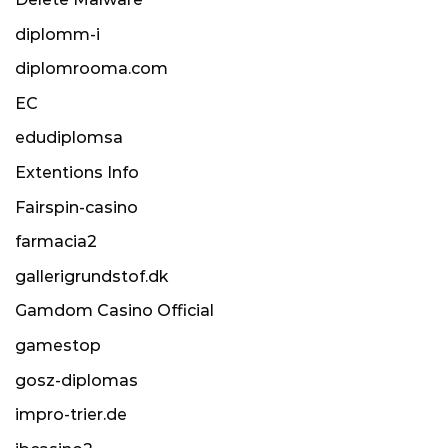
diplomm-i
diplomrooma.com
EC
edudiplomsa
Extentions Info
Fairspin-casino
farmacia2
gallerigrundstof.dk
Gamdom Casino Official
gamestop
gosz-diplomas
impro-trier.de