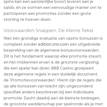
spins kan een aanzienlijke boost leveren aan je
saldo, en ze vormen een eenvoudige manier om te
participeren aan promoties zonder een grote
storting te hoeven doen.
Voorwaarden Snappen: De Kleine Tekst
Niet één grondige evaluatie van casino bonussen is
compleet zonder
edition.cnn.com
een uitgebreide
bespreking van de algemene bonusvoorwaarden.
Dit is het fundament waarop elke promotie steunt,
en het miskennen ervan is de grootste vergissing
die een speler kan doen. 888 Casino groepeert
deze algemene regels in een duidelijk document,
de ‘Promotievoorwaarden’. Hierin zijn de regels die
op alle bonussen van kracht zijn, uitgezonderd
specifiek anders beschreven bij een individuele
promotie. Dacht daarbij aan de kleinste bedragen,
de grootste weddenschap per spelronde als je met