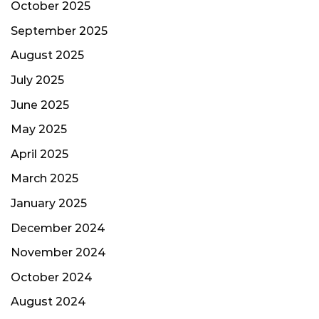
October 2025
September 2025
August 2025
July 2025
June 2025
May 2025
April 2025
March 2025
January 2025
December 2024
November 2024
October 2024
August 2024