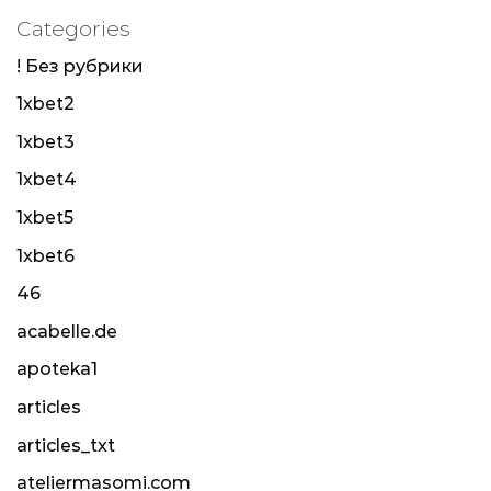
Categories
! Без рубрики
1xbet2
1xbet3
1xbet4
1xbet5
1xbet6
46
acabelle.de
apoteka1
articles
articles_txt
ateliermasomi.com