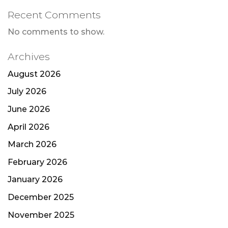
Recent Comments
No comments to show.
Archives
August 2026
July 2026
June 2026
April 2026
March 2026
February 2026
January 2026
December 2025
November 2025