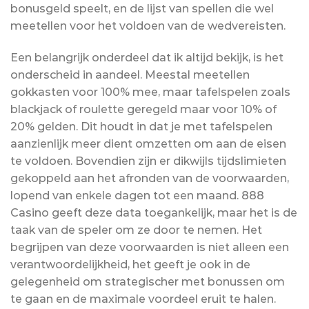
bonusgeld speelt, en de lijst van spellen die wel
meetellen voor het voldoen van de wedvereisten.
Een belangrijk onderdeel dat ik altijd bekijk, is het
onderscheid in aandeel. Meestal meetellen
gokkasten voor 100% mee, maar tafelspelen zoals
blackjack of roulette geregeld maar voor 10% of
20% gelden. Dit houdt in dat je met tafelspelen
aanzienlijk meer dient omzetten om aan de eisen
te voldoen. Bovendien zijn er dikwijls tijdslimieten
gekoppeld aan het afronden van de voorwaarden,
lopend van enkele dagen tot een maand. 888
Casino geeft deze data toegankelijk, maar het is de
taak van de speler om ze door te nemen. Het
begrijpen van deze voorwaarden is niet alleen een
verantwoordelijkheid, het geeft je ook in de
gelegenheid om strategischer met bonussen om
te gaan en de maximale voordeel eruit te halen.