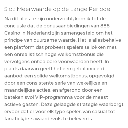
Slot: Meerwaarde op de Lange Periode
Na dit alles te zijn onderzocht, kom ik tot de
conclusie dat de bonusaanbiedingen van 888
Casino in Nederland zijn samengesteld om het
principe van duurzame waarde. Het is allesbehalve
een platform dat probeert spelers te lokken met
een onrealistisch hoge welkomstbonus die
vervolgens onhaalbare voorwaarden heeft. In
plaats daarvan geeft het een gebalanceerd
aanbod: een solide welkomstbonus, opgevolgd
door een consistente serie van wekelijkse en
maandelijkse acties, en afgerond door een
betekenisvol VIP-programma voor de meest
actieve gasten. Deze gelaagde strategie waarborgt
ervoor dat er voor elk type speler, van casual tot
fanatiek, iets waardevols te beleven is.