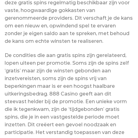
deze gratis spins regelmatig beschikbaar zijn voor
vaste, hoogwaardige gokkasten van
gerenommeerde providers. Dit verschaft je de kans
om een nieuw en, opwindend spel te ervaren
zonder je eigen saldo aan te spreken, met behoud
de kans om echte winsten te realiseren.
De condities die aan gratis spins zijn gerelateerd,
lopen uiteen per promotie. Soms zijn de spins zelf
‘gratis’ maar zijn de winsten gebonden aan
inzetvereisten, soms zijn de spins vrij van
beperkingen maar is er een hoogst haalbare
uitkeringsbedrag. 888 Casino geeft aan dit
steevast helder bij de promotie. Een unieke vorm
die ik tegenkwam, zijn de ‘tijdgebonden’ gratis
spins, die je in een vastgestelde periode moet
inzetten. Dit creëert een gevoel noodzaak en
participatie. Het verstandig toepassen van deze