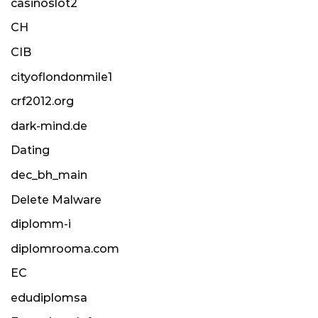
casinoslot2
CH
CIB
cityoflondonmile1
crf2012.org
dark-mind.de
Dating
dec_bh_main
Delete Malware
diplomm-i
diplomrooma.com
EC
edudiplomsa