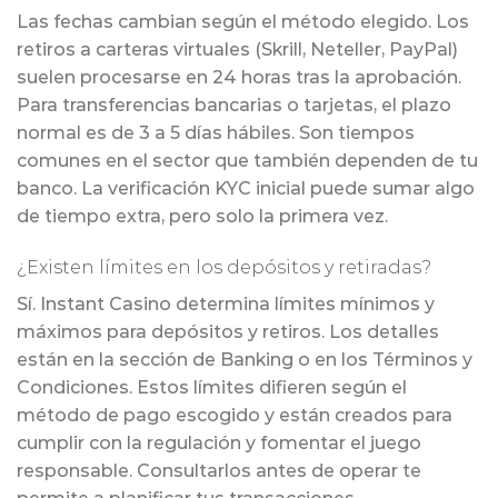
Las fechas cambian según el método elegido. Los
retiros a carteras virtuales (Skrill, Neteller, PayPal)
suelen procesarse en 24 horas tras la aprobación.
Para transferencias bancarias o tarjetas, el plazo
normal es de 3 a 5 días hábiles. Son tiempos
comunes en el sector que también dependen de tu
banco. La verificación KYC inicial puede sumar algo
de tiempo extra, pero solo la primera vez.
¿Existen límites en los depósitos y retiradas?
Sí. Instant Casino determina límites mínimos y
máximos para depósitos y retiros. Los detalles
están en la sección de Banking o en los Términos y
Condiciones. Estos límites difieren según el
método de pago escogido y están creados para
cumplir con la regulación y fomentar el juego
responsable. Consultarlos antes de operar te