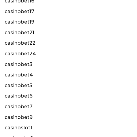
casinobet16
casinobet17
casinobet19
casinobet21
casinobet22
casinobet24
casinobet3
casinobet4
casinobet5
casinobet6
casinobet7
casinobet9
casinoslot1