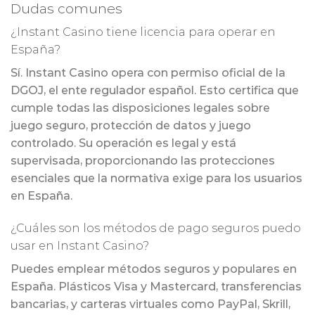
Dudas comunes
¿Instant Casino tiene licencia para operar en
España?
Sí. Instant Casino opera con permiso oficial de la
DGOJ, el ente regulador español. Esto certifica que
cumple todas las disposiciones legales sobre
juego seguro, protección de datos y juego
controlado. Su operación es legal y está
supervisada, proporcionando las protecciones
esenciales que la normativa exige para los usuarios
en España.
¿Cuáles son los métodos de pago seguros puedo
usar en Instant Casino?
Puedes emplear métodos seguros y populares en
España. Plásticos Visa y Mastercard, transferencias
bancarias, y carteras virtuales como PayPal, Skrill,