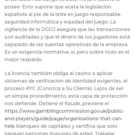
posee. Esto supone que acata la legislación
española al pie de la letra en juego responsable,
seguridad informática y equidad del juego. La
vigilancia de la DGOJ asegura que las transacciones
son auditadas y que el dinero de los jugadores está
separado de las cuentas operativas de la empresa.
Es un exigencia normativa, sí, pero sobre todo es el
mejor respaldo.
La licencia también obliga al casino a aplicar
sistemas de verificación de identidad exigentes, el
proceso KYC (Conozca a Su Cliente). Lejos de ser
un simple procedimiento, esta capa de protección
nos defiende. Detiene el fraude, previene el
https://www.gamblingcommission.gov.uk/public-
and-players/guide/page/organisations-that-can-
help
blanqueo de capitales y certifica que solo
jueguen personas mayores de edad. Trabajar