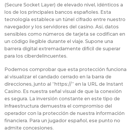
(Secure Socket Layer) de elevado nivel, idénticos a
los de los principales bancos españoles. Esta
tecnología establece un túnel cifrado entre nuestro
navegador y los servidores del casino. Así, datos
sensibles como números de tarjeta se codifican en
un código ilegible durante el viaje. Supone una
barrera digital extremadamente difícil de superar
para los ciberdelincuentes.
Podemos comprobar que esta protección funciona
al visualizar el candado cerrado en la barra de
direcciones, junto al “https://” en la URL de Instant
Casino. Es nuestra señal visual de que la conexión
es segura. La inversión constante en este tipo de
infraestructura demuestra el compromiso del
operador con la protección de nuestra información
financiera. Para un jugador español, ese punto no
admite concesiones.