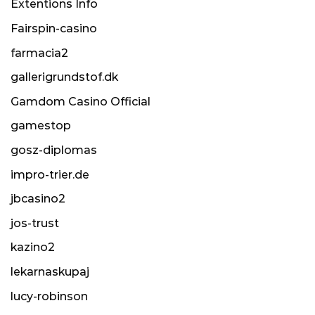
Extentions Info
Fairspin-casino
farmacia2
gallerigrundstof.dk
Gamdom Casino Official
gamestop
gosz-diplomas
impro-trier.de
jbcasino2
jos-trust
kazino2
lekarnaskupaj
lucy-robinson