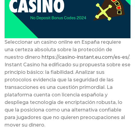
Seleccionar un casino online en España requiere
una certeza absoluta sobre la protección de
nuestro dinero
https://casino-instant.eu.com/es-es/
.
Instant Casino ha edificado su propuesta sobre ese
principio básico: la fiabilidad. Analizar sus
protocolos evidencia que la seguridad de las
transacciones es una cuestión primordial. La
plataforma cuenta con licencia española y
despliega tecnología de encriptación robusta, lo
que la posiciona como una alternativa confiable
para jugadores que no quieren preocupaciones al
mover su dinero.