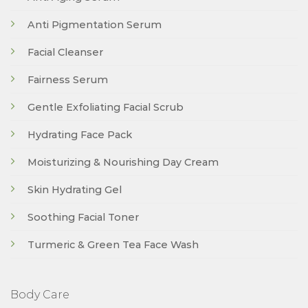
Anti Pigmentation Serum
Facial Cleanser
Fairness Serum
Gentle Exfoliating Facial Scrub
Hydrating Face Pack
Moisturizing & Nourishing Day Cream
Skin Hydrating Gel
Soothing Facial Toner
Turmeric & Green Tea Face Wash
Body Care