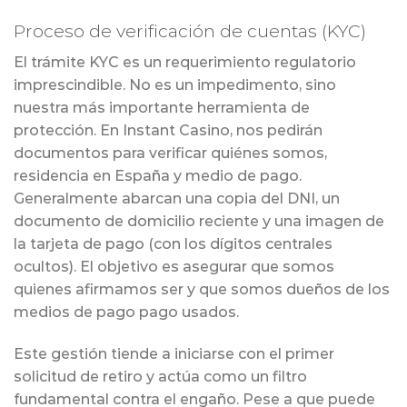
Proceso de verificación de cuentas (KYC)
El trámite KYC es un requerimiento regulatorio
imprescindible. No es un impedimento, sino
nuestra más importante herramienta de
protección. En Instant Casino, nos pedirán
documentos para verificar quiénes somos,
residencia en España y medio de pago.
Generalmente abarcan una copia del DNI, un
documento de domicilio reciente y una imagen de
la tarjeta de pago (con los dígitos centrales
ocultos). El objetivo es asegurar que somos
quienes afirmamos ser y que somos dueños de los
medios de pago pago usados.
Este gestión tiende a iniciarse con el primer
solicitud de retiro y actúa como un filtro
fundamental contra el engaño. Pese a que puede