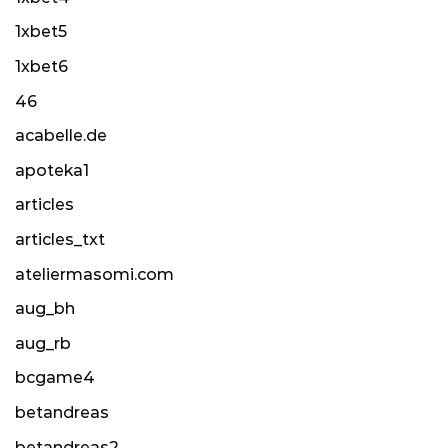
1xbet5
1xbet6
46
acabelle.de
apoteka1
articles
articles_txt
ateliermasomi.com
aug_bh
aug_rb
bcgame4
betandreas
betandreas2