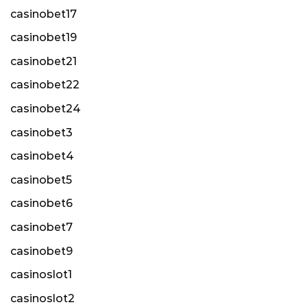
casinobet17
casinobet19
casinobet21
casinobet22
casinobet24
casinobet3
casinobet4
casinobet5
casinobet6
casinobet7
casinobet9
casinoslot1
casinoslot2