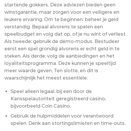
startende gokkers. Deze adviezen bieden geen
winstgarantie, maar zorgen voor een veiligere en
leukere ervaring. Om te beginnen: beheer je geld
verstandig. Bepaal alvorens te spelen een
speelbudget en volg dat op, of je nu wint of verliest.
Als tweede: gebruik de demo-modus. Bestudeer
eerst een spel grondig alvorens er echt geld in te
steken. Als derde: volg de aanbiedingen en het
loyaliteitsprogramma. Deze kunnen je speeltijd
meer waarde geven. Ten slotte, en dit is
waarschijnlijk het meest essentiële:
Speel alleen legaal, bij een door de
Kansspelautoriteit geregistreerd casino,
bijvoorbeeld Coin Casino.
Gebruik de hulpmiddelen voor verantwoord
spelen. Denk aan stortingslimieten en time-outs.