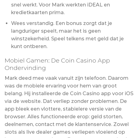
snel werkt. Voor Mark werkten iDEAL en
kredietkaarten prima.
Wees verstandig. Een bonus zorgt dat je
langduriger speelt, maar het is geen
winstzekerheid. Speel telkens met geld dat je
kunt ontberen.
Mobiel Gamen: De Coin Casino App
Ondervinding
Mark deed mee vaak vanuit zijn telefoon. Daarom
was de mobiele ervaring voor hem van groot
belang. Hij installeerde de Coin Casino app voor iOS
via de website. Dat verliep zonder problemen. De
app bleek een vlottere, stabielere versie van de
browser. Alles functioneerde erop: geld storten,
deelnemen, contact met de klantenservice. Zowel
slots als live dealer games verliepen vloeiend op