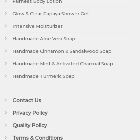
Fairness Body Lotion
Glow & Clear Papaya Shower Gel
Intensive Moisturizer
Handmade Aloe Vera Soap
Handmade Cinnamon & Sandalwood Soap
Handmade Mint & Activated Charcoal Soap
Handmade Turmeric Soap
Contact Us
Privacy Policy
Quality Policy
Terms & Conditions