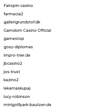
Fairspin-casino
farmacia2
gallerigrundstof.dk
Gamdom Casino Official
gamestop
gosz-diplomas
impro-trier.de
jbcasino2
jos-trust
kazino2
lekarnaskupaj
lucy-robinson
minigolfpark-bautzen.de