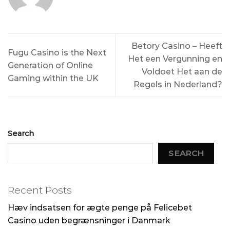
Betory Casino – Heeft
Fugu Casino is the Next
Het een Vergunning en
Generation of Online
Voldoet Het aan de
Gaming within the UK
Regels in Nederland?
Search
SEARCH
Recent Posts
Hæv indsatsen for ægte penge på Felicebet
Casino uden begrænsninger i Danmark