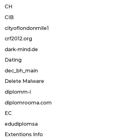
CH
CIB
cityoflondonmile1
crf2012.org
dark-mind.de
Dating
dec_bh_main
Delete Malware
diplomm-i
diplomrooma.com
EC
edudiplomsa
Extentions Info