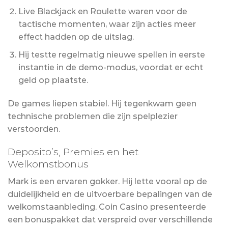
Live Blackjack en Roulette waren voor de
tactische momenten, waar zijn acties meer
effect hadden op de uitslag.
Hij testte regelmatig nieuwe spellen in eerste
instantie in de demo-modus, voordat er echt
geld op plaatste.
De games liepen stabiel. Hij tegenkwam geen
technische problemen die zijn spelplezier
verstoorden.
Deposito’s, Premies en het
Welkomstbonus
Mark is een ervaren gokker. Hij lette vooral op de
duidelijkheid en de uitvoerbare bepalingen van de
welkomstaanbieding. Coin Casino presenteerde
een bonuspakket dat verspreid over verschillende