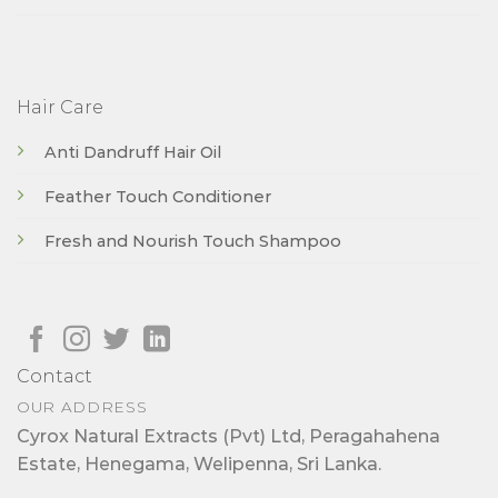
Hair Care
Anti Dandruff Hair Oil
Feather Touch Conditioner
Fresh and Nourish Touch Shampoo
Contact
OUR ADDRESS
Cyrox Natural Extracts (Pvt) Ltd, Peragahahena
Estate, Henegama, Welipenna, Sri Lanka.