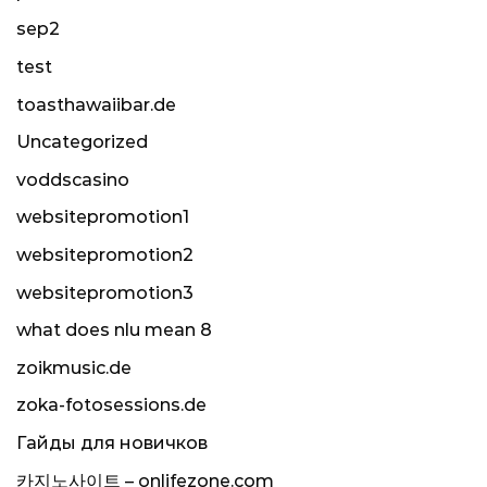
sep2
test
toasthawaiibar.de
Uncategorized
voddscasino
websitepromotion1
websitepromotion2
websitepromotion3
what does nlu mean 8
zoikmusic.de
zoka-fotosessions.de
Гайды для новичков
카지노사이트 – onlifezone.com