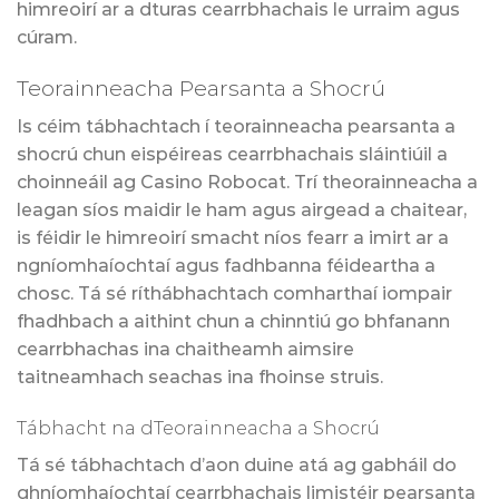
himreoirí ar a dturas cearrbhachais le urraim agus
cúram.
Teorainneacha Pearsanta a Shocrú
Is céim tábhachtach í teorainneacha pearsanta a
shocrú chun eispéireas cearrbhachais sláintiúil a
choinneáil ag Casino Robocat. Trí theorainneacha a
leagan síos maidir le ham agus airgead a chaitear,
is féidir le himreoirí smacht níos fearr a imirt ar a
ngníomhaíochtaí agus fadhbanna féideartha a
chosc. Tá sé ríthábhachtach comharthaí iompair
fhadhbach a aithint chun a chinntiú go bhfanann
cearrbhachas ina chaitheamh aimsire
taitneamhach seachas ina fhoinse struis.
Tábhacht na dTeorainneacha a Shocrú
Tá sé tábhachtach d’aon duine atá ag gabháil do
ghníomhaíochtaí cearrbhachais limistéir pearsanta