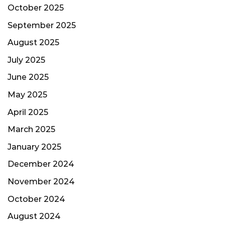
October 2025
September 2025
August 2025
July 2025
June 2025
May 2025
April 2025
March 2025
January 2025
December 2024
November 2024
October 2024
August 2024