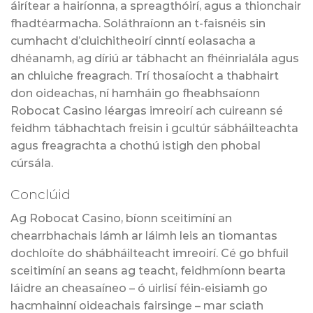
áirítear a hairíonna, a spreagthóirí, agus a thionchair
fhadtéarmacha. Soláthraíonn an t-faisnéis sin
cumhacht d’cluichitheoirí cinntí eolasacha a
dhéanamh, ag díriú ar tábhacht an fhéinrialála agus
an chluiche freagrach. Trí thosaíocht a thabhairt
don oideachas, ní hamháin go fheabhsaíonn
Robocat Casino léargas imreoirí ach cuireann sé
feidhm tábhachtach freisin i gcultúr sábháilteachta
agus freagrachta a chothú istigh den phobal
cúrsála.
Conclúid
Ag Robocat Casino, bíonn sceitimíní an
chearrbhachais lámh ar láimh leis an tiomantas
dochloíte do shábháilteacht imreoirí. Cé go bhfuil
sceitimíní an seans ag teacht, feidhmíonn bearta
láidre an cheasaíneo – ó uirlisí féin-eisiamh go
hacmhainní oideachais fairsinge – mar sciath