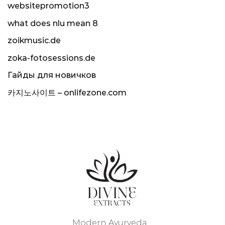
websitepromotion3
what does nlu mean 8
zoikmusic.de
zoka-fotosessions.de
Гайды для новичков
카지노사이트 – onlifezone.com
Modern Ayurveda....