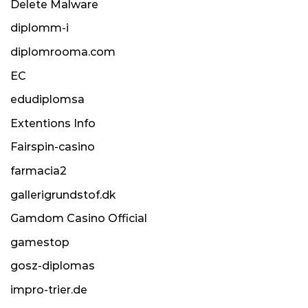
Delete Malware
diplomm-i
diplomrooma.com
EC
edudiplomsa
Extentions Info
Fairspin-casino
farmacia2
gallerigrundstof.dk
Gamdom Casino Official
gamestop
gosz-diplomas
impro-trier.de