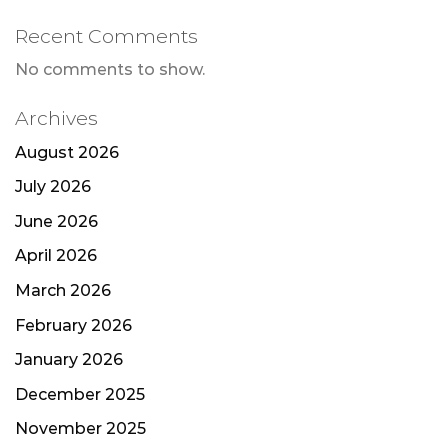
Recent Comments
No comments to show.
Archives
August 2026
July 2026
June 2026
April 2026
March 2026
February 2026
January 2026
December 2025
November 2025