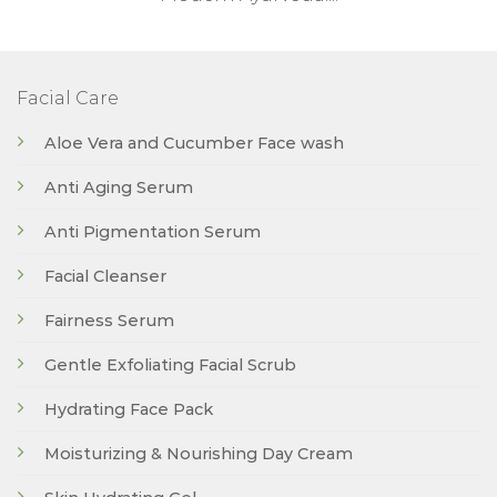
Facial Care
Aloe Vera and Cucumber Face wash
Anti Aging Serum
Anti Pigmentation Serum
Facial Cleanser
Fairness Serum
Gentle Exfoliating Facial Scrub
Hydrating Face Pack
Moisturizing & Nourishing Day Cream