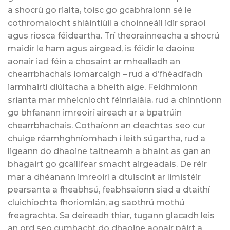
a shocrú go rialta, toisc go gcabhraíonn sé le
cothromaíocht shláintiúil a choinneáil idir spraoi
agus riosca féideartha. Trí theorainneacha a shocrú
maidir le ham agus airgead, is féidir le daoine
aonair iad féin a chosaint ar mhealladh an
chearrbhachais iomarcaigh – rud a d’fhéadfadh
iarmhairtí diúltacha a bheith aige. Feidhmíonn
srianta mar mheicníocht féinrialála, rud a chinntíonn
go bhfanann imreoirí aireach ar a bpatrúin
chearrbhachais. Cothaíonn an cleachtas seo cur
chuige réamhghníomhach i leith súgartha, rud a
ligeann do dhaoine taitneamh a bhaint as gan an
bhagairt go gcaillfear smacht airgeadais. De réir
mar a dhéanann imreoirí a dtuiscint ar limistéir
pearsanta a fheabhsú, feabhsaíonn siad a dtaithí
cluichíochta fhoriomlán, ag saothrú mothú
freagrachta. Sa deireadh thiar, tugann glacadh leis
an ord seo cumhacht do dhaoine aonair páirt a