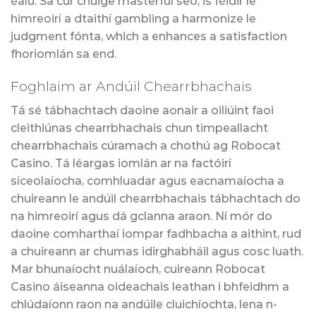
éalú. Sa cur chuige masterful seo, is féidir le
himreoirí a dtaithí gambling a harmonize le
judgment fónta, which a enhances a satisfaction
fhoriomlán sa end.
Foghlaim ar Andúil Chearrbhachais
Tá sé tábhachtach daoine aonair a oiliúint faoi
cleithiúnas chearrbhachais chun timpeallacht
chearrbhachais cúramach a chothú ag Robocat
Casino. Tá léargas iomlán ar na factóirí
síceolaíocha, comhluadar agus eacnamaíocha a
chuireann le andúil chearrbhachais tábhachtach do
na himreoirí agus dá gclanna araon. Ní mór do
daoine comharthaí iompar fadhbacha a aithint, rud
a chuireann ar chumas idirghabháil agus cosc luath.
Mar bhunaíocht nuálaíoch, cuireann Robocat
Casino áiseanna oideachais leathan i bhfeidhm a
chlúdaíonn raon na andúile cluichíochta, lena n-