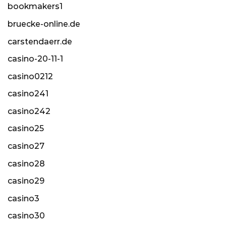
bookmakers1
bruecke-online.de
carstendaerr.de
casino-20-11-1
casino0212
casino241
casino242
casino25
casino27
casino28
casino29
casino3
casino30