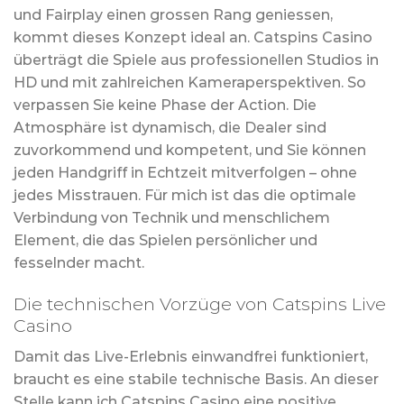
und Fairplay einen grossen Rang geniessen,
kommt dieses Konzept ideal an. Catspins Casino
überträgt die Spiele aus professionellen Studios in
HD und mit zahlreichen Kameraperspektiven. So
verpassen Sie keine Phase der Action. Die
Atmosphäre ist dynamisch, die Dealer sind
zuvorkommend und kompetent, und Sie können
jeden Handgriff in Echtzeit mitverfolgen – ohne
jedes Misstrauen. Für mich ist das die optimale
Verbindung von Technik und menschlichem
Element, die das Spielen persönlicher und
fesselnder macht.
Die technischen Vorzüge von Catspins Live
Casino
Damit das Live-Erlebnis einwandfrei funktioniert,
braucht es eine stabile technische Basis. An dieser
Stelle kann ich Catspins Casino eine positive