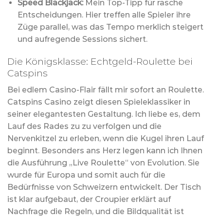
Speed Blackjack:
Mein Top-Tipp für rasche
Entscheidungen. Hier treffen alle Spieler ihre
Züge parallel, was das Tempo merklich steigert
und aufregende Sessions sichert.
Die Königsklasse: Echtgeld-Roulette bei
Catspins
Bei edlem Casino-Flair fällt mir sofort an Roulette.
Catspins Casino zeigt diesen Spieleklassiker in
seiner elegantesten Gestaltung. Ich liebe es, dem
Lauf des Rades zu zu verfolgen und die
Nervenkitzel zu erleben, wenn die Kugel ihren Lauf
beginnt. Besonders ans Herz legen kann ich Ihnen
die Ausführung „Live Roulette“ von Evolution. Sie
wurde für Europa und somit auch für die
Bedürfnisse von Schweizern entwickelt. Der Tisch
ist klar aufgebaut, der Croupier erklärt auf
Nachfrage die Regeln, und die Bildqualität ist