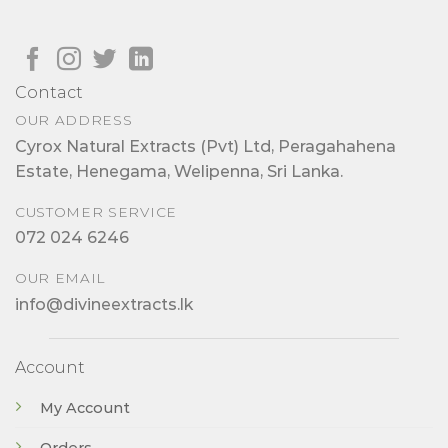
Contact
OUR ADDRESS
Cyrox Natural Extracts (Pvt) Ltd, Peragahahena
Estate, Henegama, Welipenna, Sri Lanka.
CUSTOMER SERVICE
072 024 6246
OUR EMAIL
info@divineextracts.lk
Account
My Account
Orders