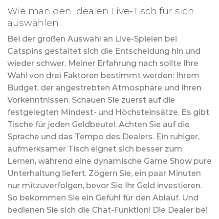
Wie man den idealen Live-Tisch für sich
auswählen
Bei der großen Auswahl an Live-Spielen bei
Catspins gestaltet sich die Entscheidung hin und
wieder schwer. Meiner Erfahrung nach sollte Ihre
Wahl von drei Faktoren bestimmt werden: Ihrem
Budget, der angestrebten Atmosphäre und Ihren
Vorkenntnissen. Schauen Sie zuerst auf die
festgelegten Mindest- und Höchsteinsätze. Es gibt
Tische für jeden Geldbeutel. Achten Sie auf die
Sprache und das Tempo des Dealers. Ein ruhiger,
aufmerksamer Tisch eignet sich besser zum
Lernen, während eine dynamische Game Show pure
Unterhaltung liefert. Zögern Sie, ein paar Minuten
nur mitzuverfolgen, bevor Sie Ihr Geld investieren.
So bekommen Sie ein Gefühl für den Ablauf. Und
bedienen Sie sich die Chat-Funktion! Die Dealer bei