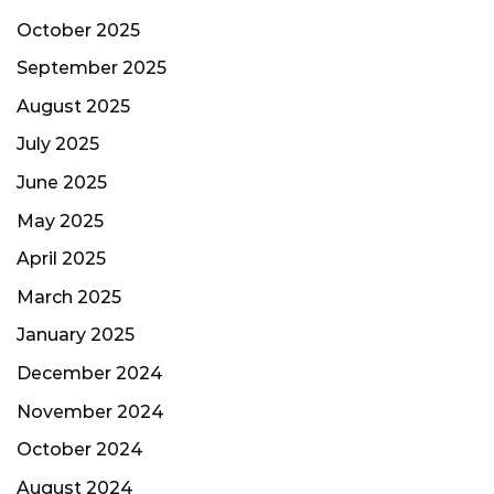
October 2025
September 2025
August 2025
July 2025
June 2025
May 2025
April 2025
March 2025
January 2025
December 2024
November 2024
October 2024
August 2024