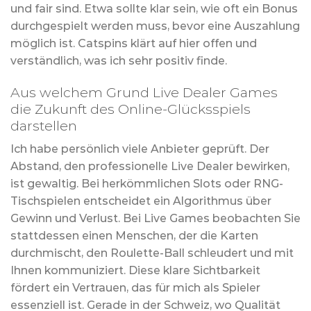
und fair sind. Etwa sollte klar sein, wie oft ein Bonus
durchgespielt werden muss, bevor eine Auszahlung
möglich ist. Catspins klärt auf hier offen und
verständlich, was ich sehr positiv finde.
Aus welchem Grund Live Dealer Games
die Zukunft des Online-Glücksspiels
darstellen
Ich habe persönlich viele Anbieter geprüft. Der
Abstand, den professionelle Live Dealer bewirken,
ist gewaltig. Bei herkömmlichen Slots oder RNG-
Tischspielen entscheidet ein Algorithmus über
Gewinn und Verlust. Bei Live Games beobachten Sie
stattdessen einen Menschen, der die Karten
durchmischt, den Roulette-Ball schleudert und mit
Ihnen kommuniziert. Diese klare Sichtbarkeit
fördert ein Vertrauen, das für mich als Spieler
essenziell ist. Gerade in der Schweiz, wo Qualität