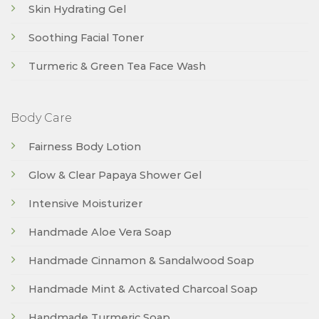
Skin Hydrating Gel
Soothing Facial Toner
Turmeric & Green Tea Face Wash
Body Care
Fairness Body Lotion
Glow & Clear Papaya Shower Gel
Intensive Moisturizer
Handmade Aloe Vera Soap
Handmade Cinnamon & Sandalwood Soap
Handmade Mint & Activated Charcoal Soap
Handmade Turmeric Soap