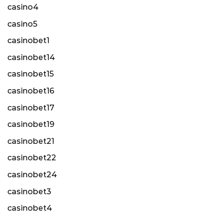
casino4
casino5
casinobet1
casinobet14
casinobet15
casinobet16
casinobet17
casinobet19
casinobet21
casinobet22
casinobet24
casinobet3
casinobet4