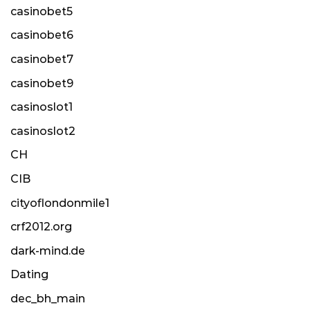
casinobet5
casinobet6
casinobet7
casinobet9
casinoslot1
casinoslot2
CH
CIB
cityoflondonmile1
crf2012.org
dark-mind.de
Dating
dec_bh_main