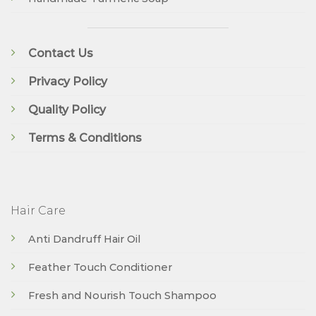
Contact Us
Privacy Policy
Quality Policy
Terms & Conditions
Hair Care
Anti Dandruff Hair Oil
Feather Touch Conditioner
Fresh and Nourish Touch Shampoo