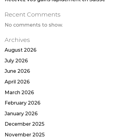
Recent Comments
No comments to show.
Archives
August 2026
July 2026
June 2026
April 2026
March 2026
February 2026
January 2026
December 2025
November 2025