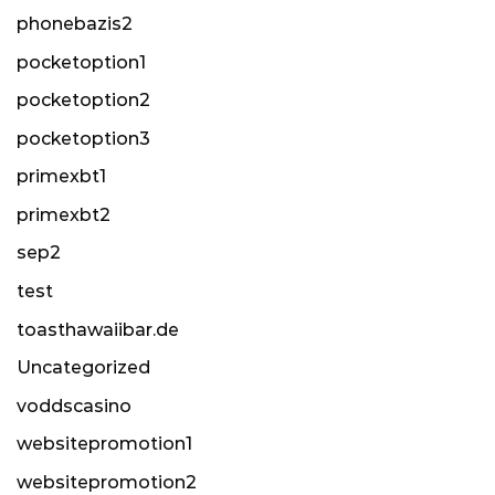
phonebazis2
pocketoption1
pocketoption2
pocketoption3
primexbt1
primexbt2
sep2
test
toasthawaiibar.de
Uncategorized
voddscasino
websitepromotion1
websitepromotion2