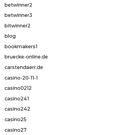
betwinner2
betwinner3
bitwinner2
blog
bookmakers1
bruecke-online.de
carstendaerr.de
casino-20-11-1
casino0212
casino241
casino242
casino25
casino27