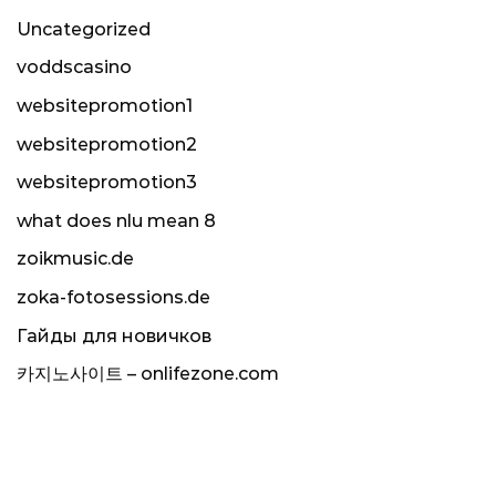
Uncategorized
voddscasino
websitepromotion1
websitepromotion2
websitepromotion3
what does nlu mean 8
zoikmusic.de
zoka-fotosessions.de
Гайды для новичков
카지노사이트 – onlifezone.com