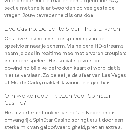
voor directe hulp, e-mail en een uitgebreide FAQ-
sectie met snelle antwoorden op veelgestelde
vragen. Jouw tevredenheid is ons doel.
Live Casino: De Echte Sfeer Thuis Ervaren
Ons Live Casino levert de spanning van de
speelvloer naar je scherm. Via heldere HD-streams
neem je deel in realtime mee met ervaren croupiers
en andere spelers. Het sociale gevoel, de
opwinding bij elke getrokken kaart of worp, dat is
niet te verslaan. Zo beleef je de sfeer van Las Vegas
of Monte Carlo, makkelijk vanuit je eigen huis.
Om welke reden Kiezen Voor SpinStar
Casino?
Het assortiment online casino’s in Nederland is
omvangrijk. SpinStar Casino springt eruit door een
sterke mix van geloofwaardigheid, pret en extra’s.