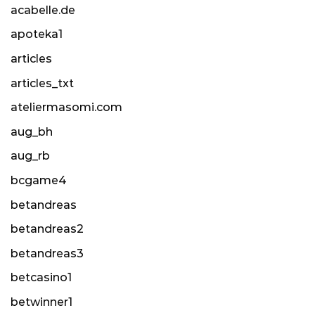
acabelle.de
apoteka1
articles
articles_txt
ateliermasomi.com
aug_bh
aug_rb
bcgame4
betandreas
betandreas2
betandreas3
betcasino1
betwinner1