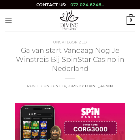
Skip
CONTACT US:
072 024 6246...
to
content
0
UNCATEGORIZED
Ga van start Vandaag Nog Je
Winstreis Bij SpinStar Casino in
Nederland
POSTED ON
JUNE 16, 2026
BY
DIVINE_ADMIN