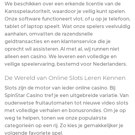
We beschikken over een erkende licentie van de
Kansspelautoriteit, waardoor je veilig kunt spelen.
Onze software functioneert vlot, of u op je telefoon,
tablet of laptop speelt. Wat onze spelers veelvuldig
aanhalen, omvatten de razendsnelle
geldtransacties en een klantenservice die je
oprecht wil assisteren. Al met al, wij runnen niet
alleen een casino. We leveren een volledige en
veilige speelervaring, bestemd voor Nederlanders.
De Wereld van Online Slots Leren Kennen
Slots zijn de motor van ieder online casino. Bij
SpinStar Casino tref je een uitgebreide variatie. Van
ouderwetse fruitautomaten tot nieuwe video slots
met volledige verhalen en bonusrondes. Om je op
weg te helpen, tonen we onze populairste
categorieën op een rij. Zo kies je gemakkelijker je
volgende favoriete spel.