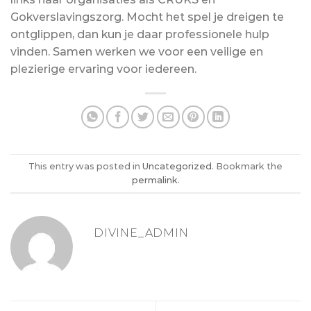
Gokverslavingszorg. Mocht het spel je dreigen te
ontglippen, dan kun je daar professionele hulp
vinden. Samen werken we voor een veilige en
plezierige ervaring voor iedereen.
This entry was posted in
Uncategorized
. Bookmark the
permalink
.
DIVINE_ADMIN