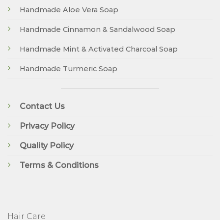
Handmade Aloe Vera Soap
Handmade Cinnamon & Sandalwood Soap
Handmade Mint & Activated Charcoal Soap
Handmade Turmeric Soap
Contact Us
Privacy Policy
Quality Policy
Terms & Conditions
Hair Care