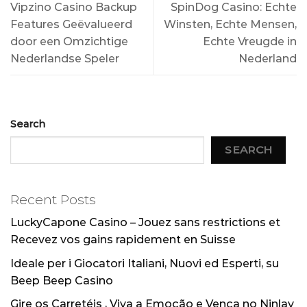
Vipzino Casino Backup
SpinDog Casino: Echte
Features Geëvalueerd
Winsten, Echte Mensen,
door een Omzichtige
Echte Vreugde in
Nederlandse Speler
Nederland
Search
SEARCH
Recent Posts
LuckyCapone Casino – Jouez sans restrictions et
Recevez vos gains rapidement en Suisse
Ideale per i Giocatori Italiani, Nuovi ed Esperti, su
Beep Beep Casino
Gire os Carretéis , Viva a Emoção e Vença no Ninlay