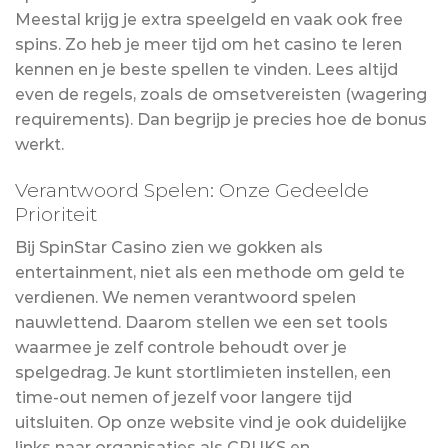
Meestal krijg je extra speelgeld en vaak ook free
spins. Zo heb je meer tijd om het casino te leren
kennen en je beste spellen te vinden. Lees altijd
even de regels, zoals de omsetvereisten (wagering
requirements). Dan begrijp je precies hoe de bonus
werkt.
Verantwoord Spelen: Onze Gedeelde
Prioriteit
Bij SpinStar Casino zien we gokken als
entertainment, niet als een methode om geld te
verdienen. We nemen verantwoord spelen
nauwlettend. Daarom stellen we een set tools
waarmee je zelf controle behoudt over je
spelgedrag. Je kunt stortlimieten instellen, een
time-out nemen of jezelf voor langere tijd
uitsluiten. Op onze website vind je ook duidelijke
links naar organisaties als CRUKS en