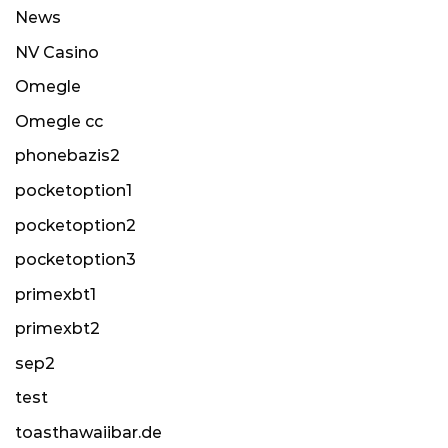
News
NV Casino
Omegle
Omegle cc
phonebazis2
pocketoption1
pocketoption2
pocketoption3
primexbt1
primexbt2
sep2
test
toasthawaiibar.de