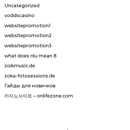
Uncategorized
voddscasino
websitepromotion1
websitepromotion2
websitepromotion3
what does nlu mean 8
zoikmusic.de
zoka-fotosessions.de
Гайды для новичков
카지노사이트 – onlifezone.com