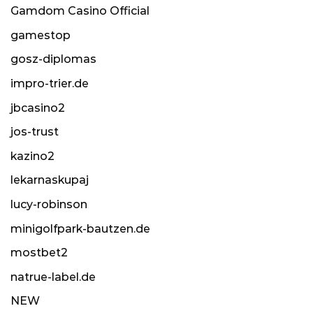
Gamdom Casino Official
gamestop
gosz-diplomas
impro-trier.de
jbcasino2
jos-trust
kazino2
lekarnaskupaj
lucy-robinson
minigolfpark-bautzen.de
mostbet2
natrue-label.de
NEW