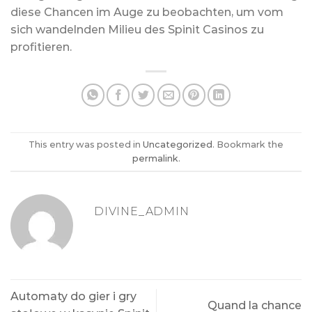
diese Chancen im Auge zu beobachten, um vom
sich wandelnden Milieu des Spinit Casinos zu
profitieren.
This entry was posted in
Uncategorized
. Bookmark the
permalink
.
DIVINE_ADMIN
Automaty do gier i gry
Quand la chance