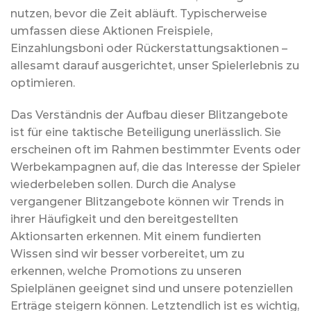
nutzen, bevor die Zeit abläuft. Typischerweise
umfassen diese Aktionen Freispiele,
Einzahlungsboni oder Rückerstattungsaktionen –
allesamt darauf ausgerichtet, unser Spielerlebnis zu
optimieren.
Das Verständnis der Aufbau dieser Blitzangebote
ist für eine taktische Beteiligung unerlässlich. Sie
erscheinen oft im Rahmen bestimmter Events oder
Werbekampagnen auf, die das Interesse der Spieler
wiederbeleben sollen. Durch die Analyse
vergangener Blitzangebote können wir Trends in
ihrer Häufigkeit und den bereitgestellten
Aktionsarten erkennen. Mit einem fundierten
Wissen sind wir besser vorbereitet, um zu
erkennen, welche Promotions zu unseren
Spielplänen geeignet sind und unsere potenziellen
Erträge steigern können. Letztendlich ist es wichtig,