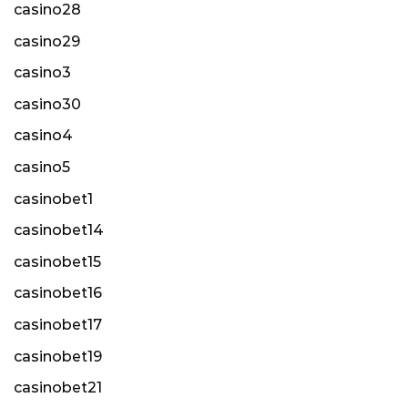
casino28
casino29
casino3
casino30
casino4
casino5
casinobet1
casinobet14
casinobet15
casinobet16
casinobet17
casinobet19
casinobet21