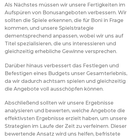
Als Nächstes müssen wir unsere Fertigkeiten im
Aufspüren von Bonusangeboten verbessern. Wir
sollten die Spiele erkennen, die für Boni in Frage
kommen, und unsere Spielstrategie
dementsprechend anpassen, wobei wir uns auf
Titel spezialisieren, die uns interessieren und
gleichzeitig erhebliche Gewinne versprechen.
Darüber hinaus verbessert das Festlegen und
Befestigen eines Budgets unser Gesamterlebnis,
da wir dadurch achtsam spielen und gleichzeitig
die Angebote voll ausschöpfen können.
Abschließend sollten wir unsere Ergebnisse
analysieren und bewerten, welche Angebote die
effektivsten Ergebnisse erzielt haben, um unsere
Strategien im Laufe der Zeit zu verfeinern. Dieser
bewertende Ansatz wird uns helfen, befristete