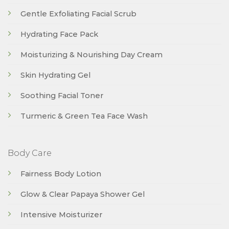
Gentle Exfoliating Facial Scrub
Hydrating Face Pack
Moisturizing & Nourishing Day Cream
Skin Hydrating Gel
Soothing Facial Toner
Turmeric & Green Tea Face Wash
Body Care
Fairness Body Lotion
Glow & Clear Papaya Shower Gel
Intensive Moisturizer