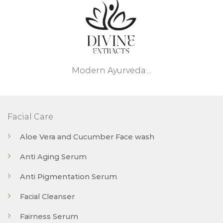
Modern Ayurveda....
Facial Care
Aloe Vera and Cucumber Face wash
Anti Aging Serum
Anti Pigmentation Serum
Facial Cleanser
Fairness Serum