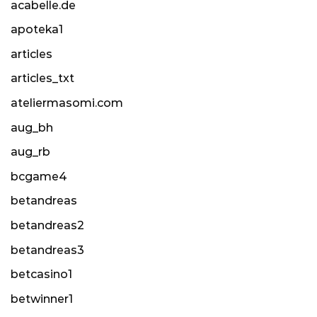
acabelle.de
apoteka1
articles
articles_txt
ateliermasomi.com
aug_bh
aug_rb
bcgame4
betandreas
betandreas2
betandreas3
betcasino1
betwinner1