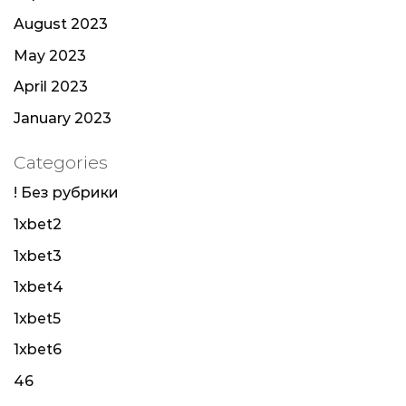
August 2023
May 2023
April 2023
January 2023
Categories
! Без рубрики
1xbet2
1xbet3
1xbet4
1xbet5
1xbet6
46