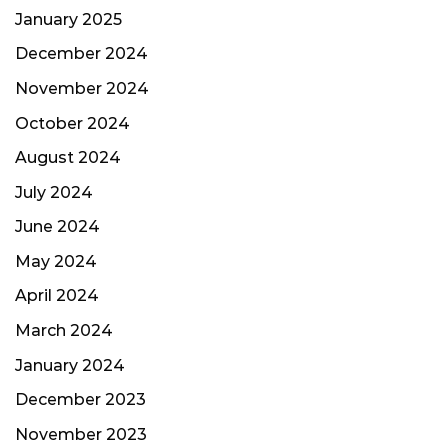
January 2025
December 2024
November 2024
October 2024
August 2024
July 2024
June 2024
May 2024
April 2024
March 2024
January 2024
December 2023
November 2023