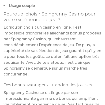
Usage souple
Pourquoi choisir Spingranny Casino pour
votre expérience de jeu ?
Lorsqu’on choisit un casino en ligne, il est
impossible d’ignorer les alléchants bonus proposés
par Spingranny Casino, qui rehaussent
considérablement l’expérience de jeu. De plus, la
supériorité de sa sélection de jeux garantit qu’il y en
a pour tous les goûts, ce qui en fait une option très
séduisante. Avec de tels atouts, il est clair que
Spingranny se démarque sur un marché très
concurrentiel.
Des bonus avantageux attendent les joueurs.
Spingranny Casino se distingue par son
impressionnante gamme de bonus qui amplifient
véritablement l’expérience de jeu. Ses tactiques de