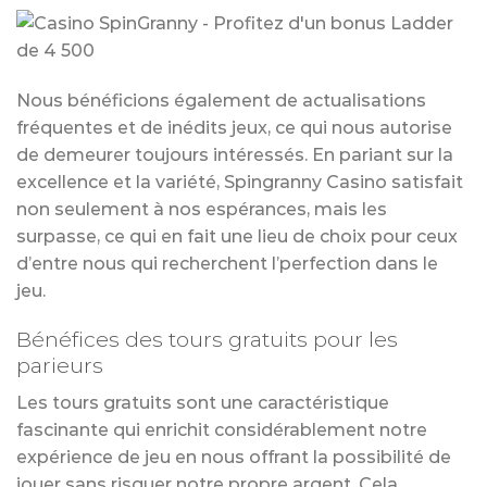
Nous bénéficions également de actualisations
fréquentes et de inédits jeux, ce qui nous autorise
de demeurer toujours intéressés. En pariant sur la
excellence et la variété, Spingranny Casino satisfait
non seulement à nos espérances, mais les
surpasse, ce qui en fait une lieu de choix pour ceux
d’entre nous qui recherchent l’perfection dans le
jeu.
Bénéfices des tours gratuits pour les
parieurs
Les tours gratuits sont une caractéristique
fascinante qui enrichit considérablement notre
expérience de jeu en nous offrant la possibilité de
jouer sans risquer notre propre argent. Cela