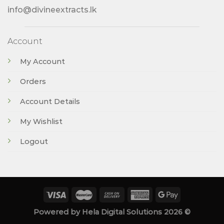
info@divineextracts.lk
Account
My Account
Orders
Account Details
My Wishlist
Logout
Powered by Hela Digital Solutions 2026 ©