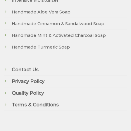
Intensive Moisturizer
Handmade Aloe Vera Soap
Handmade Cinnamon & Sandalwood Soap
Handmade Mint & Activated Charcoal Soap
Handmade Turmeric Soap
Contact Us
Privacy Policy
Quality Policy
Terms & Conditions