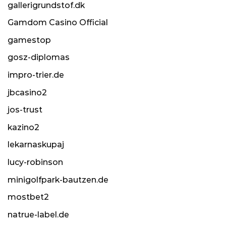
gallerigrundstof.dk
Gamdom Casino Official
gamestop
gosz-diplomas
impro-trier.de
jbcasino2
jos-trust
kazino2
lekarnaskupaj
lucy-robinson
minigolfpark-bautzen.de
mostbet2
natrue-label.de