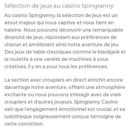
Sélection de jeux au casino Spingranny
Au casino Spingranny, la sélection de jeux est un
atout majeur qui nous captive et nous tient en
haleine. Nous pouvons découvrir une remarquable
diversité de jeux, répondant aux préférences de
chacun et améliorant ainsi notre aventure de jeu.
Des jeux de table classiques comme le blackjack et
la roulette à une variété de machines à sous
créatives, il y en a pour tous les préférences.
La section avec croupiers en direct enrichit encore
davantage notre aventure, offrant une atmosphère
excitante où nous pouvons interagir avec de vrais
croupiers et d’autres joueurs. Spingranny Casino
sait que l’engagement émotionnel est crucial, et sa
ludothèque soigneusement conçue témoigne de
cette conviction.