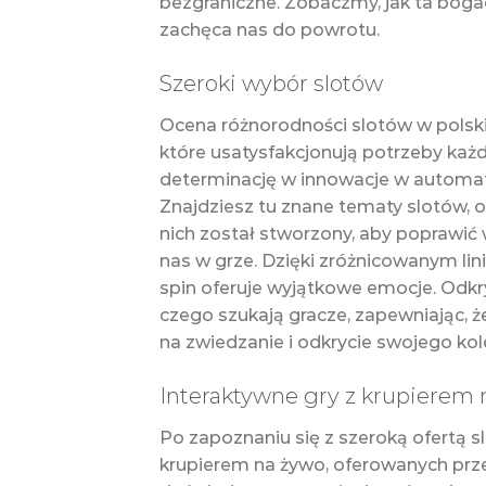
bezgraniczne. Zobaczmy, jak ta bogac
zachęca nas do powrotu.
Szeroki wybór slotów
Ocena różnorodności slotów w polski
które usatysfakcjonują potrzeby każd
determinację w innowacje w automata
Znajdziesz tu znane tematy slotów, 
nich został stworzony, aby poprawić w
nas w grze. Dzięki zróżnicowanym l
spin oferuje wyjątkowe emocje. Odkry
czego szukają gracze, zapewniając, ż
na zwiedzanie i odkrycie swojego kol
Interaktywne gry z krupierem
Po zapoznaniu się z szeroką ofertą 
krupierem na żywo, oferowanych przez