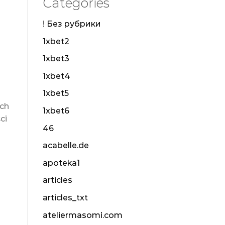
Categories
! Без рубрики
1xbet2
1xbet3
1xbet4
1xbet5
ych
1xbet6
ci
46
acabelle.de
apoteka1
articles
articles_txt
ateliermasomi.com