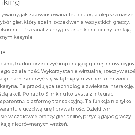
mking
dkrywamy, jak zaawansowana technologia ulepsza nasze
bór gier, który spełni oczekiwania wszystkich graczy,
kurencji. Przeanalizujmy, jak te unikalne cechy umilają
znym kasynie.
ia
 Casino, trudno przeoczyć imponującą gamę innowacyjn
go działalność. Wykorzystanie wirtualnej rzeczywistoś
lając nam zanurzyć się w tętniącym życiem otoczeniu,
kasyna. Ta przodująca technologia zwiększa interakcję,
ią akcji. Ponadto Slimking korzysta z integracji
nsparentną platformę transakcyjną. Ta funkcja nie tylko
warantuje uczciwą grę i prywatność. Dzięki tym
się w czołówce branży gier online, przyciągając graczy
ukają niezrównanych wrażeń.