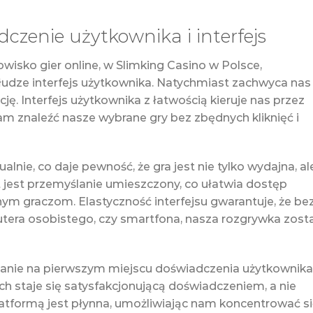
zenie użytkownika i interfejs
wisko gier online, w Slimking Casino w Polsce,
udze interfejs użytkownika. Natychmiast zachwyca nas
cję. Interfejs użytkownika z łatwością kieruje nas przez
am znaleźć nasze wybrane gry bez zbędnych kliknięć i
alnie, co daje pewność, że gra jest nie tylko wydajna, ale
jest przemyślanie umieszczony, co ułatwia dostęp
ym graczom. Elastyczność interfejsu gwarantuje, że be
tera osobistego, czy smartfona, nasza rozgrywka zost
ianie na pierwszym miejscu doświadczenia użytkownika
h staje się satysfakcjonującą doświadczeniem, a nie
platformą jest płynna, umożliwiając nam koncentrować s