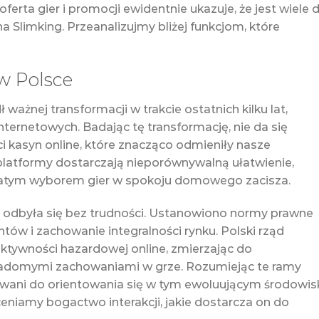
ferta gier i promocji ewidentnie ukazuje, że jest wiele 
a Slimking. Przeanalizujmy bliżej funkcjom, które
w Polsce
ważnej transformacji w trakcie ostatnich kilku lat,
rnetowych. Badając tę transformację, nie da się
i kasyn online, które znacząco odmieniły nasze
platformy dostarczają nieporównywalną ułatwienie,
atym wyborem gier w spokoju domowego zacisza.
 odbyła się bez trudności. Ustanowiono normy prawne
w i zachowanie integralności rynku. Polski rząd
 aktywności hazardowej online, zmierzając do
iadomymi zachowaniami w grze. Rozumiejąc te ramy
towani do orientowania się w tym ewoluującym środowis
ceniamy bogactwo interakcji, jakie dostarcza on do