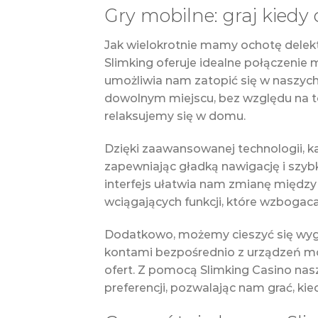
Gry mobilne: graj kiedy 
Jak wielokrotnie mamy ochotę delek
Slimking oferuje idealne połączenie 
umożliwia nam zatopić się w naszych 
dowolnym miejscu, bez względu na to,
relaksujemy się w domu.
Dzięki zaawansowanej technologii, ka
zapewniając gładką nawigację i szyb
interfejs ułatwia nam zmianę między
wciągających funkcji, które wzbogac
Dodatkowo, możemy cieszyć się wyg
kontami bezpośrednio z urządzeń mob
ofert. Z pomocą Slimking Casino nas
preferencji, pozwalając nam grać, kie