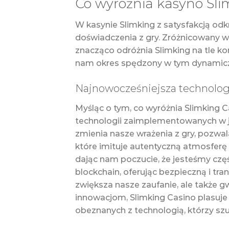
Co wyróżnia kasyno Sli
W kasynie Slimking z satysfakcją o
doświadczenia z gry. Zróżnicowany wy
znacząco odróżnia Slimking na tle kon
nam okres spędzony w tym dynamic
Najnowocześniejsza technolog
Myśląc o tym, co wyróżnia Slimking
technologii zaimplementowanych w je
zmienia nasze wrażenia z gry, pozwa
które imituje autentyczną atmosferę 
dając nam poczucie, że jesteśmy częśc
blockchain, oferując bezpieczną i tra
zwiększa nasze zaufanie, ale także g
innowacjom, Slimking Casino plasuje 
obeznanych z technologią, którzy sz