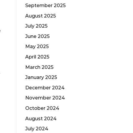
September 2025
August 2025
July 2025
e
June 2025
May 2025
April 2025
March 2025
y
January 2025
December 2024
November 2024
e
October 2024
August 2024
July 2024