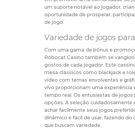
um suporte notável ao jogador, cri
oportunidade de prosperar, participa
de jogo.
Variedade de jogos para
Com uma gama de bônus e promoções
Robocat Casino também se vangloria 
gostos de cada jogador. Este cassino
mesa clássicos como blackjack e ro
vídeo com temas envolventes e gráfi
vivo proporcionam uma experiência 
tempo real. Os entusiastas de jogos
opções. A seleção cuidadosamente e
achar facilmente seus jogos preferi
dinâmico e fácil de usar, fazendo d
que buscam variedade.