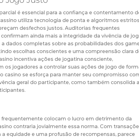
parcial é essencial para a confiança e contentamento 
assino utiliza tecnologia de ponta e algoritmos estrito
ereçam desfechos justos. Auditorias frequentes
confirmam ainda mais a integridade da vivência de jog
de a dados completas sobre as probabilidades dos gam
itindo escolhas conscientes e uma compreensão clara d
sino incentiva ações de jogatina consciente,
m os jogadores a controlar suas ações de jogo de form
, o casino se esforça para manter seu compromisso co
ivência geral do participante, como também consolida 
ticipantes.
 frequentemente colocam o lucro em detrimento da
asino contraria jovialmente essa norma. Com transaçõ
 a equidade e uma profusão de recompensas, parece