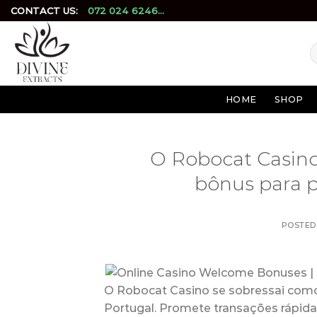
Skip
CONTACT US:
072 024 6246...
to
content
S
fo
HOME
SHOP
O Robocat Casino 
bônus para p
POSTED
O Robocat Casino se sobressai como
Portugal. Promete transações rápida