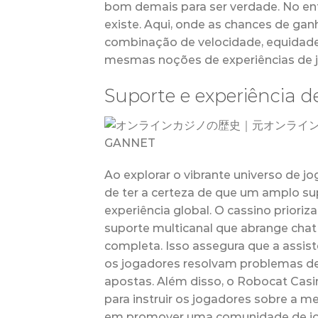
bom demais para ser verdade. No enta
existe. Aqui, onde as chances de gan
combinação de velocidade, equidade
mesmas noções de experiências de jo
Suporte e experiência de
Ao explorar o vibrante universo de j
de ter a certeza de que um amplo su
experiência global. O cassino priori
suporte multicanal que abrange chat
completa. Isso assegura que a assist
os jogadores resolvam problemas de
apostas. Além disso, o Robocat Casi
para instruir os jogadores sobre a m
em promover uma comunidade de jo