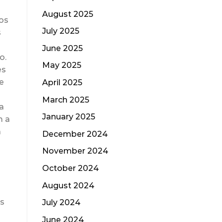
August 2025
dos
July 2025
s
June 2025
o.
May 2025
es
e
April 2025
March 2025
a
January 2025
m a
a
December 2024
November 2024
October 2024
August 2024
es
July 2024
June 2024