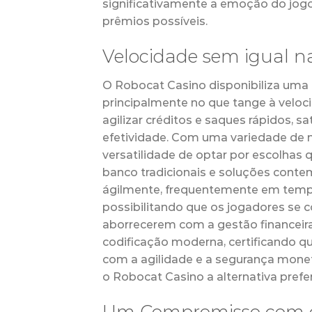
significativamente a emoção do jogo
prêmios possíveis.
Velocidade sem igual n
O Robocat Casino disponibiliza uma 
principalmente no que tange à veloc
agilizar créditos e saques rápidos, 
efetividade. Com uma variedade de 
versatilidade de optar por escolhas 
banco tradicionais e soluções cont
ágilmente, frequentemente em tempo 
possibilitando que os jogadores se 
aborrecerem com a gestão financeira.
codificação moderna, certificando 
com a agilidade e a segurança monet
o Robocat Casino a alternativa prefe
Um Compromisso com o