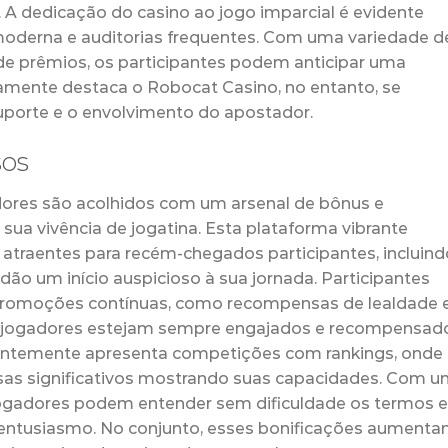
A dedicação do casino ao jogo imparcial é evidente
moderna e auditorias frequentes. Com uma variedade d
e prêmios, os participantes podem anticipar uma
ramente destaca o Robocat Casino, no entanto, se
porte e o envolvimento do apostador.
sos
adores são acolhidos com um arsenal de bônus e
ua vivência de jogatina. Esta plataforma vibrante
 atraentes para recém-chegados participantes, incluind
 dão um início auspicioso à sua jornada. Participantes
 promoções contínuas, como recompensas de lealdade 
s jogadores estejam sempre engajados e recompensad
entemente apresenta competições com rankings, onde
s significativos mostrando suas capacidades. Com u
 jogadores podem entender sem dificuldade os termos e
entusiasmo. No conjunto, esses bonificações aument