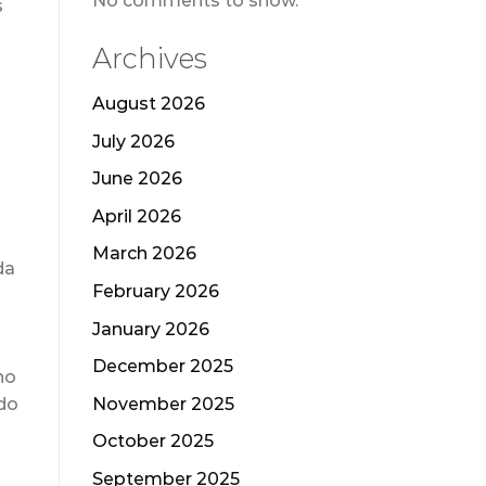
No comments to show.
s
Archives
August 2026
July 2026
June 2026
April 2026
March 2026
da
February 2026
January 2026
December 2025
ho
do
November 2025
October 2025
September 2025