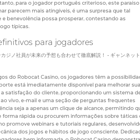
nto, para o jogador português criterioso, este paraíso
har parecem mais atingíveis, é uma surpresa que tal
 e benevolência possa prosperar, contestando as
go típicas.
finitivos para jogadores
ogos do Robocat Casino, os jogadores têm a possibilid
porte está imediatamente disponível para melhorar su
za a satisfação do cliente, proporcionando um sistema d
 ao vivo, e-mail e uma seção de perguntas frequentes
ência seja a apenas um clique de alcance, permitindo q
 forma rápida ou procurem informações sobre táticas
no promove webinars e tutoriais regulares, desenvolvi
ecânica dos jogos e hábitos de jogo consciente. Dedica
gadores bem informada, o Robocat Casino demonstr