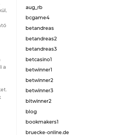
t
aug_rb
ül,
bcgame4
ató
betandreas
betandreas2
betandreas3
betcasino1
a
i a
betwinner1
betwinner2
et.
betwinner3
k
bitwinner2
blog
bookmakers1
bruecke-online.de