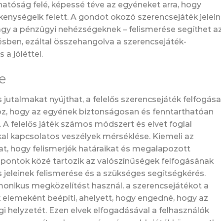
thatóság felé, képessé téve az egyéneket arra, hogy
ékenységeik felett. A gondot okozó szerencsejáték jelei
agy a pénzügyi nehézségeknek – felismerése segíthet a
ésben, ezáltal összehangolva a szerencsejáték-
a jóléttel.
e
s jutalmakat nyújthat, a felelős szerencsejáték felfogása
oz, hogy az egyének biztonságosan és fenntarthatóan
 A felelős játék számos módszert és elvet foglal
l kapcsolatos veszélyek mérséklése. Kiemeli az
kat, hogy felismerjék határaikat és megalapozott
pontok közé tartozik az valószínűségek felfogásának
jeleinek felismerése és a szükséges segítségkérés.
monikus megközelítést használ, a szerencsejátékot a
 elemeként beépíti, ahelyett, hogy engedné, hogy az
i helyzetét. Ezen elvek elfogadásával a felhasználók