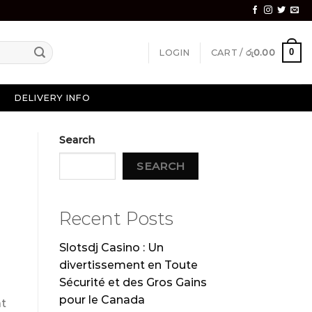
0
LOGIN
CART /
රු
0.00
DELIVERY INFO
Search
SEARCH
Recent Posts
Slotsdj Casino : Un
divertissement en Toute
Sécurité et des Gros Gains
pour le Canada
át