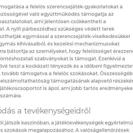
mogatása a felelős szerencsejáték-gyakorlatokat a
közösségével való együttműködés támogatja az
asztalatokat, ami jelentősen csökkentheti a
at. A nyílt párbeszédhez szükséges védett terek
thatják egymással a szerencsejáték-viselkedésükkel
gymás kihívásaiból, és kezelési mechanizmusokat
arra bátorítja az személyeket, hogy felelősséget érezzen
döntéshozatali szabványokat is támogat. Ezenkívül a
vé teszi a kockázati tényezők és a időbeni figyelmezte
tt, tovább támogatva a felelős szokásokat. Összességé
 elszámoltathatóság támogatásának alapvető részeké
 játékoscsoportot is ápol, ami jobb tartós eredményeke
 számára.
ódás a tevékenységeidről
ól játszik kaszinóban, a játéktevékenységek egyértelmű
os szokások megalapozásához. A valóságellenőrzések