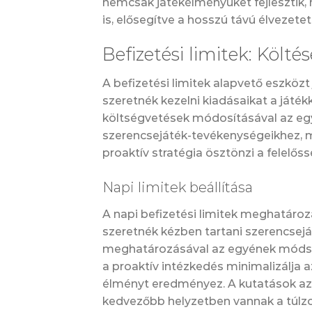
nemcsak játékélményüket fejlesztik
is, elősegítve a hosszú távú élvezete
Befizetési limitek: Költé
A befizetési limitek alapvető eszköz
szeretnék kezelni kiadásaikat a játék
költségvetések módosításával az egy
szerencsejáték-tevékenységeikhez, m
proaktív stratégia ösztönzi a felelőss
Napi limitek beállítása
A napi befizetési limitek meghatároz
szeretnék kézben tartani szerencsej
meghatározásával az egyének módsze
a proaktív intézkedés minimalizálja 
élményt eredményez. A kutatások azt
kedvezőbb helyzetben vannak a túlz