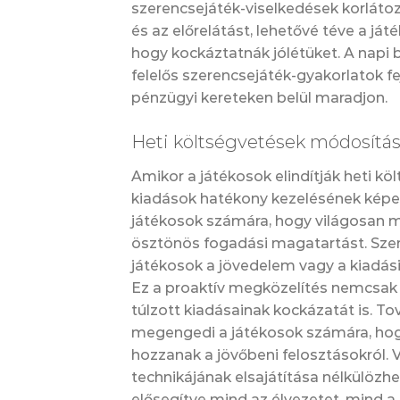
szerencsejáték-viselkedések korlátozá
és az előrelátást, lehetővé téve a já
hogy kockáztatnák jólétüket. A napi b
felelős szerencsejáték-gyakorlatok f
pénzügyi kereteken belül maradjon.
Heti költségvetések módosítá
Amikor a játékosok elindítják heti k
kiadások hatékony kezelésének képess
játékosok számára, hogy világosan 
ösztönös fogadási magatartást. Szem
játékosok a jövedelem vagy a kiadás
Ez a proaktív megközelítés nemcsak a
túlzott kiadásainak kockázatát is. 
megengedi a játékosok számára, hogy
hozzanak a jövőbeni felosztásokról. 
technikájának elsajátítása nélkülözh
elősegítve mind az élvezetet, mind a