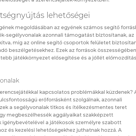
ítségnyújtás lehetőségei
ségének megoldásában az egyének számos segítő forrás
áték-segélyvonalak azonnali támogatást biztosítanak, az
ítva, míg az online segítő csoportok felületet biztosíta
ndó beszélgetésekhez. Ezek az források összességébe
ttebb játékkörnyezet elősegítése és a jóllét előmozdítá
vonalak
zerencsejátékkal kapcsolatos problémákkal küzdenek? 
ulcsfontosságú erőforrásként szolgálnak, azonnali
Ezek a segélyvonalak titkos és ítélkezésmentes teret
ogy megbeszélhessék aggályaikat szakképzett
 igénybevételével a játékosok személyre szabott
oz és kezelési lehetőségekhez juthatnak hozzá. A