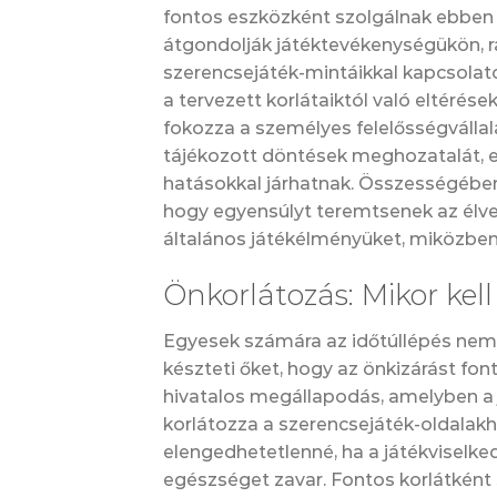
fontos eszközként szolgálnak ebben 
átgondolják játéktevékenységükön, rá
szerencsejáték-mintáikkal kapcsolato
a tervezett korlátaiktól való eltérése
fokozza a személyes felelősségválla
tájékozott döntések meghozatalát, el
hatásokkal járhatnak. Összességében
hogy egyensúlyt teremtsenek az élve
általános játékélményüket, miközben c
Önkorlátozás: Mikor ke
Egyesek számára az időtúllépés nem 
készteti őket, hogy az önkizárást fo
hivatalos megállapodás, amelyben a
korlátozza a szerencsejáték-oldalakh
elengedhetetlenné, ha a játékviselke
egészséget zavar. Fontos korlátként 