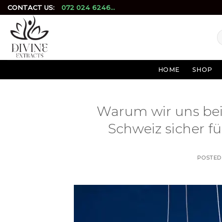
Skip
CONTACT US:
072 024 6246...
to
content
S
fo
HOME
SHOP
Warum wir uns bei
Schweiz sicher fü
POSTED