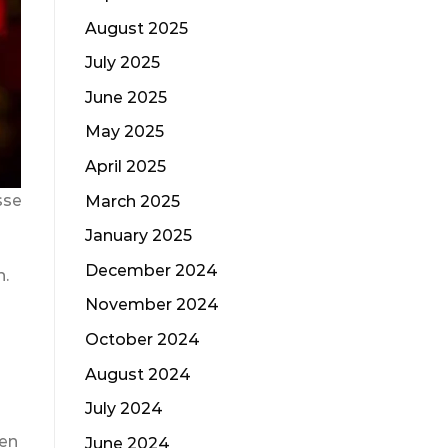
August 2025
July 2025
June 2025
May 2025
April 2025
sse
March 2025
January 2025
December 2024
n.
November 2024
October 2024
August 2024
July 2024
zen
June 2024