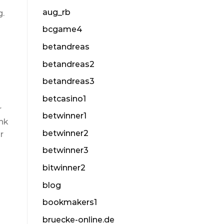
aug_rb
g.
bcgame4
betandreas
betandreas2
betandreas3
betcasino1
r
betwinner1
nk
betwinner2
r
betwinner3
bitwinner2
blog
bookmakers1
bruecke-online.de