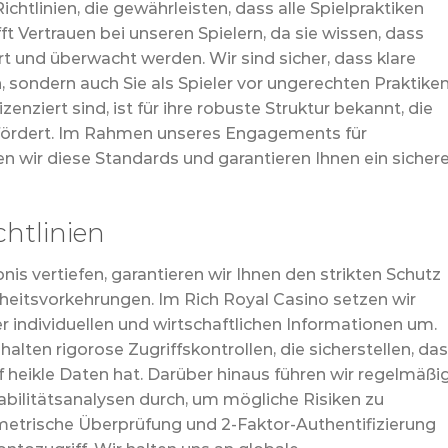
chtlinien, die gewährleisten, dass alle Spielpraktiken
ft Vertrauen bei unseren Spielern, da sie wissen, dass
rt und überwacht werden. Wir sind sicher, dass klare
, sondern auch Sie als Spieler vor ungerechten Praktike
izenziert sind, ist für ihre robuste Struktur bekannt, die
 fördert. Im Rahmen unseres Engagements für
n wir diese Standards und garantieren Ihnen ein sicher
chtlinien
is vertiefen, garantieren wir Ihnen den strikten Schutz
heitsvorkehrungen. Im Rich Royal Casino setzen wir
individuellen und wirtschaftlichen Informationen um.
lten rigorose Zugriffskontrollen, die sicherstellen, da
f heikle Daten hat. Darüber hinaus führen wir regelmäßi
bilitätsanalysen durch, um mögliche Risiken zu
ometrische Überprüfung und 2-Faktor-Authentifizierung