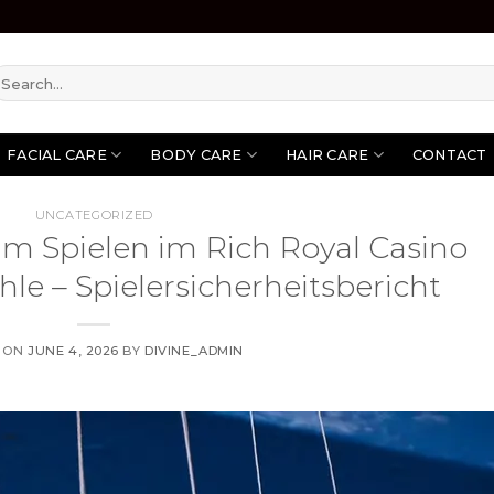
earch
r:
FACIAL CARE
BODY CARE
HAIR CARE
CONTACT
UNCATEGORIZED
m Spielen im Rich Royal Casino
hle – Spielersicherheitsbericht
 ON
JUNE 4, 2026
BY
DIVINE_ADMIN