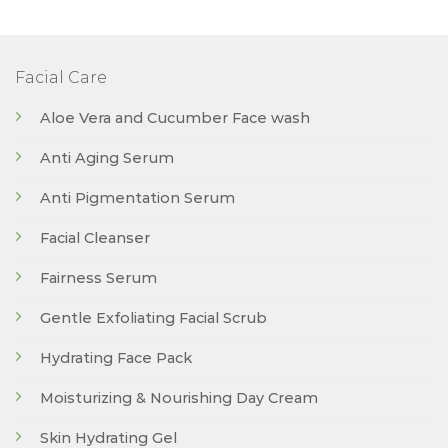
Facial Care
Aloe Vera and Cucumber Face wash
Anti Aging Serum
Anti Pigmentation Serum
Facial Cleanser
Fairness Serum
Gentle Exfoliating Facial Scrub
Hydrating Face Pack
Moisturizing & Nourishing Day Cream
Skin Hydrating Gel