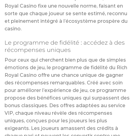
Royal Casino fixe une nouvelle norme, faisant en
sorte que chaque joueur se sente estimé, reconnu
et pleinement intégré à l’écosystème prospère du
casino.
Le programme de fidélité : accédez à des
récompenses uniques
Pour ceux qui cherchent bien plus que de simples
émotions de jeu, le programme de fidélité du Rich
Royal Casino offre une chance unique de gagner
des récompenses remarquables. Créé avec soin
pour améliorer l’expérience de jeu, ce programme
propose des bénéfices uniques qui surpassent des
bonus classiques. Des offres adaptées au service
VIP, chaque niveau révèle des récompenses
uniques, conçues pour les joueurs les plus
exigeants. Les joueurs amassent des crédits à
chaque pari et peuvent les convertir contre une