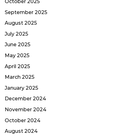
October 2025
September 2025
August 2025
July 2025
June 2025
May 2025
April 2025
March 2025
January 2025
December 2024
November 2024
October 2024
August 2024