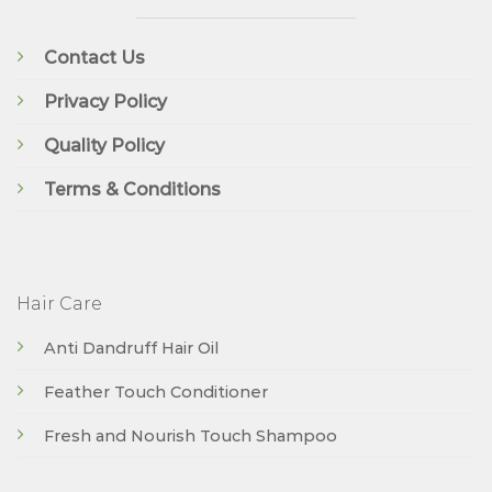
Contact Us
Privacy Policy
Quality Policy
Terms & Conditions
Hair Care
Anti Dandruff Hair Oil
Feather Touch Conditioner
Fresh and Nourish Touch Shampoo