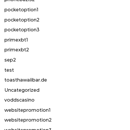
pocketoption1
pocketoption2
pocketoption3
primexbt1
primexbt2
sep2
test
toasthawaiibar.de
Uncategorized
voddscasino
websitepromotion1
websitepromotion2