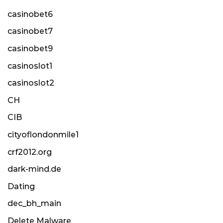
casinobet6
casinobet7
casinobet9
casinoslot1
casinoslot2
CH
CIB
cityoflondonmile1
crf2012.org
dark-mind.de
Dating
dec_bh_main
Delete Malware