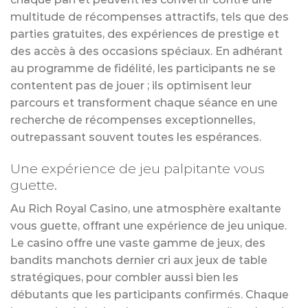
multitude de récompenses attractifs, tels que des
parties gratuites, des expériences de prestige et
des accès à des occasions spéciaux. En adhérant
au programme de fidélité, les participants ne se
contentent pas de jouer ; ils optimisent leur
parcours et transforment chaque séance en une
recherche de récompenses exceptionnelles,
outrepassant souvent toutes les espérances.
Une expérience de jeu palpitante vous
guette.
Au Rich Royal Casino, une atmosphère exaltante
vous guette, offrant une expérience de jeu unique.
Le casino offre une vaste gamme de jeux, des
bandits manchots dernier cri aux jeux de table
stratégiques, pour combler aussi bien les
débutants que les participants confirmés. Chaque