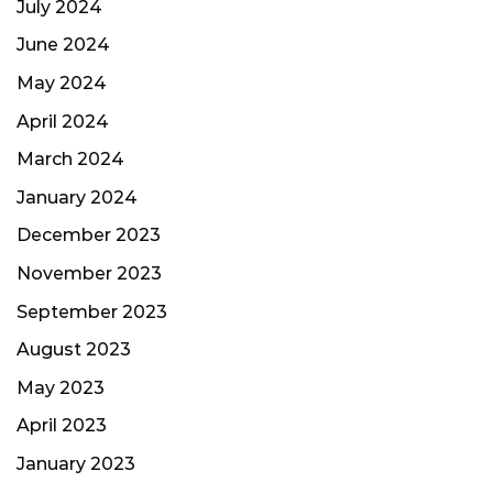
July 2024
June 2024
May 2024
April 2024
March 2024
January 2024
December 2023
November 2023
September 2023
August 2023
May 2023
April 2023
January 2023