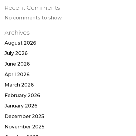
Recent Comments
No comments to show.
Archives
August 2026
July 2026
June 2026
April 2026
March 2026
February 2026
January 2026
December 2025
November 2025