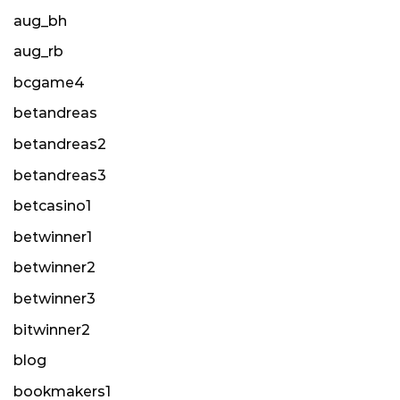
aug_bh
aug_rb
bcgame4
betandreas
betandreas2
betandreas3
betcasino1
betwinner1
betwinner2
betwinner3
bitwinner2
blog
bookmakers1