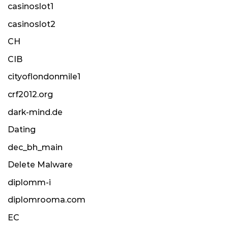
casinoslot1
casinoslot2
CH
CIB
cityoflondonmile1
crf2012.org
dark-mind.de
Dating
dec_bh_main
Delete Malware
diplomm-i
diplomrooma.com
EC