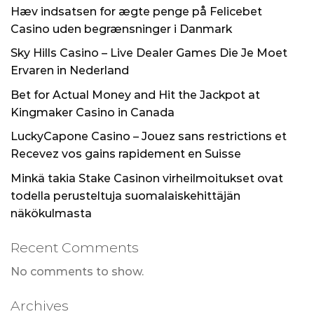
Hæv indsatsen for ægte penge på Felicebet
Casino uden begrænsninger i Danmark
Sky Hills Casino – Live Dealer Games Die Je Moet
Ervaren in Nederland
Bet for Actual Money and Hit the Jackpot at
Kingmaker Casino in Canada
LuckyCapone Casino – Jouez sans restrictions et
Recevez vos gains rapidement en Suisse
Minkä takia Stake Casinon virheilmoitukset ovat
todella perusteltuja suomalaiskehittäjän
näkökulmasta
Recent Comments
No comments to show.
Archives