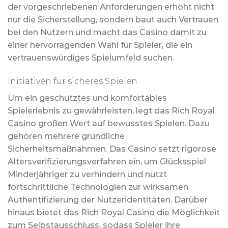
der vorgeschriebenen Anforderungen erhöht nicht
nur die Sicherstellung, sondern baut auch Vertrauen
bei den Nutzern und macht das Casino damit zu
einer hervorragenden Wahl für Spieler, die ein
vertrauenswürdiges Spielumfeld suchen.
Initiativen für sicheres Spielen
Um ein geschütztes und komfortables
Spielerlebnis zu gewährleisten, legt das Rich Royal
Casino großen Wert auf bewusstes Spielen. Dazu
gehören mehrere gründliche
Sicherheitsmaßnahmen. Das Casino setzt rigorose
Altersverifizierungsverfahren ein, um Glücksspiel
Minderjähriger zu verhindern und nutzt
fortschrittliche Technologien zur wirksamen
Authentifizierung der Nutzeridentitäten. Darüber
hinaus bietet das Rich Royal Casino die Möglichkeit
zum Selbstausschluss, sodass Spieler ihre