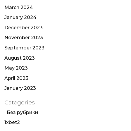
March 2024
January 2024
December 2023
November 2023
September 2023
August 2023
May 2023
April 2023
January 2023
Categories
! Без рубрики
1xbet2