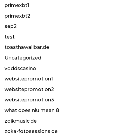
primexbt1
primexbt2
sep2
test
toasthawaiibar.de
Uncategorized
voddscasino
websitepromotion1
websitepromotion2
websitepromotion3
what does nlu mean 8
zoikmusic.de
zoka-fotosessions.de