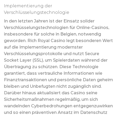
Implementierung der
Verschlüsselungstechnologie
In den letzten Jahren ist der Einsatz solider
Verschlüsselungstechnologien für Online-Casinos,
insbesondere für solche in Belgien, notwendig
geworden. Rich Royal Casino legt besonderen Wert
auf die Implementierung modernster
Verschlüsselungsprotokolle und nutzt Secure
Socket Layer (SSL), um Spielerdaten während der
Übertragung zu schützen. Diese Technologie
garantiert, dass vertrauliche Informationen wie
Finanztransaktionen und persönliche Daten geheim
bleiben und Unbefugten nicht zugänglich sind.
Darüber hinaus aktualisiert das Casino seine
Sicherheitsmaßnahmen regelmäßig, um sich
wandelnden Cyberbedrohungen entgegenzuwirken
und so einen präventiven Ansatz im Datenschutz