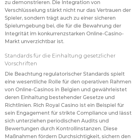
zu demonstrieren. Die Integration von
Verschlüsselung stärkt nicht nur das Vertrauen der
Spieler, sondern trägt auch zu einer sicheren
Spielumgebung bei, die für die Bewahrung der
Integrität im konkurrenzstarken Online-Casino-
Markt unverzichtbar ist.
Standards für die Einhaltung gesetzlicher
Vorschriften
Die Beachtung regulatorischer Standards spielt
eine wesentliche Rolle für den operativen Rahmen
von Online-Casinos in Belgien und gewährleistet
deren Einhaltung bestehender Gesetze und
Richtlinien. Rich Royal Casino ist ein Beispiel für
sein Engagement für strikte Compliance und lässt
sich unterziehen periodischen Audits und
Bewertungen durch Kontrollinstanzen. Diese
Maßnahmen fördern Durchsichtigkeit, sichern den