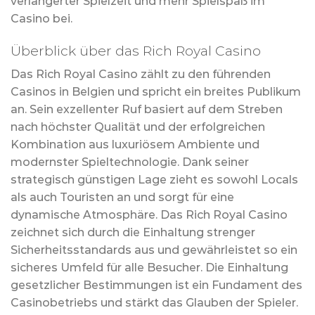
verlängerter Spielzeit und mehr Spielspaß im
Casino bei.
Überblick über das Rich Royal Casino
Das Rich Royal Casino zählt zu den führenden
Casinos in Belgien und spricht ein breites Publikum
an. Sein exzellenter Ruf basiert auf dem Streben
nach höchster Qualität und der erfolgreichen
Kombination aus luxuriösem Ambiente und
modernster Spieltechnologie. Dank seiner
strategisch günstigen Lage zieht es sowohl Locals
als auch Touristen an und sorgt für eine
dynamische Atmosphäre. Das Rich Royal Casino
zeichnet sich durch die Einhaltung strenger
Sicherheitsstandards aus und gewährleistet so ein
sicheres Umfeld für alle Besucher. Die Einhaltung
gesetzlicher Bestimmungen ist ein Fundament des
Casinobetriebs und stärkt das Glauben der Spieler.