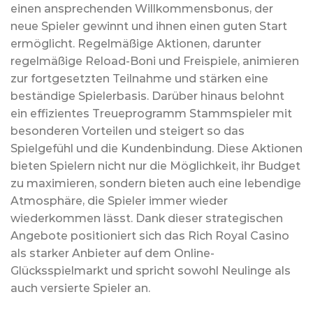
einen ansprechenden Willkommensbonus, der
neue Spieler gewinnt und ihnen einen guten Start
ermöglicht. Regelmäßige Aktionen, darunter
regelmäßige Reload-Boni und Freispiele, animieren
zur fortgesetzten Teilnahme und stärken eine
beständige Spielerbasis. Darüber hinaus belohnt
ein effizientes Treueprogramm Stammspieler mit
besonderen Vorteilen und steigert so das
Spielgefühl und die Kundenbindung. Diese Aktionen
bieten Spielern nicht nur die Möglichkeit, ihr Budget
zu maximieren, sondern bieten auch eine lebendige
Atmosphäre, die Spieler immer wieder
wiederkommen lässt. Dank dieser strategischen
Angebote positioniert sich das Rich Royal Casino
als starker Anbieter auf dem Online-
Glücksspielmarkt und spricht sowohl Neulinge als
auch versierte Spieler an.