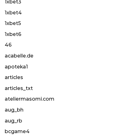
1xbet3
1xbet4
1xbet5
1xbet6
46
acabelle.de
apoteka1
articles
articles_txt
ateliermasomi.com
aug_bh
aug_rb
bcgame4