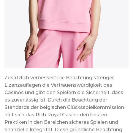
Zusätzlich verbessert die Beachtung strenger
Lizenzauflagen die Vertrauenswürdigkeit des
Casinos und gibt den Spielern die Sicherheit, dass
es zuverlässig ist. Durch die Beachtung der
Standards der belgischen Glücksspielkommission
hält sich das Rich Royal Casino den besten
Praktiken in den Bereichen sicheres Spielen und
finanzielle Integrität. Diese gründliche Beachtung