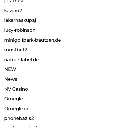
jos-trust
kazino2
lekarnaskupaj
lucy-robinson
minigolfpark-bautzen.de
mostbet2
natrue-label.de
NEW
News
NV Casino
Omegle
Omegle cc
phonebazis2