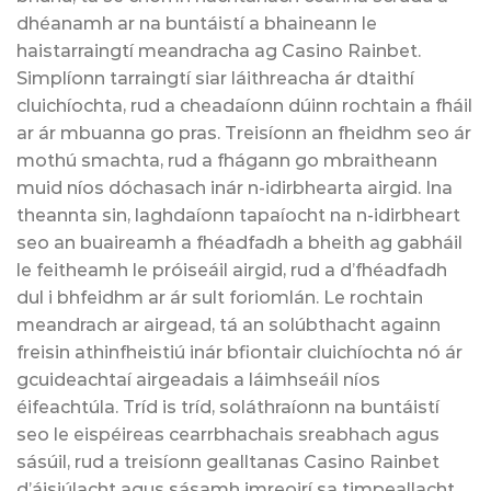
dhéanamh ar na buntáistí a bhaineann le
haistarraingtí meandracha ag Casino Rainbet.
Simplíonn tarraingtí siar láithreacha ár dtaithí
cluichíochta, rud a cheadaíonn dúinn rochtain a fháil
ar ár mbuanna go pras. Treisíonn an fheidhm seo ár
mothú smachta, rud a fhágann go mbraitheann
muid níos dóchasach inár n-idirbhearta airgid. Ina
theannta sin, laghdaíonn tapaíocht na n-idirbheart
seo an buaireamh a fhéadfadh a bheith ag gabháil
le feitheamh le próiseáil airgid, rud a d’fhéadfadh
dul i bhfeidhm ar ár sult foriomlán. Le rochtain
meandrach ar airgead, tá an solúbthacht againn
freisin athinfheistiú inár bfiontair cluichíochta nó ár
gcuideachtaí airgeadais a láimhseáil níos
éifeachtúla. Tríd is tríd, soláthraíonn na buntáistí
seo le eispéireas cearrbhachais sreabhach agus
sásúil, rud a treisíonn gealltanas Casino Rainbet
d’áisiúlacht agus sásamh imreoirí sa timpeallacht