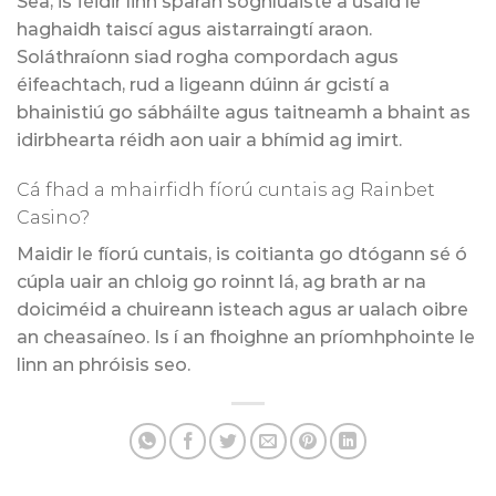
Sea, is féidir linn sparán soghluaiste a úsáid le
haghaidh taiscí agus aistarraingtí araon.
Soláthraíonn siad rogha compordach agus
éifeachtach, rud a ligeann dúinn ár gcistí a
bhainistiú go sábháilte agus taitneamh a bhaint as
idirbhearta réidh aon uair a bhímid ag imirt.
Cá fhad a mhairfidh fíorú cuntais ag Rainbet
Casino?
Maidir le fíorú cuntais, is coitianta go dtógann sé ó
cúpla uair an chloig go roinnt lá, ag brath ar na
doiciméid a chuireann isteach agus ar ualach oibre
an cheasaíneo. Is í an fhoighne an príomhphointe le
linn an phróisis seo.