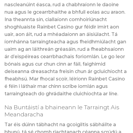
nascleanúint éasca, rud a chabhraíonn le daoine
nua agus le gcearrbhaithe a bhfuil eolas acu araon.
Ina theannta sin, ciallaíonn comhoiriúnacht
shoghluaiste Rainbet Casino gur féidir imirt aon
uair, aon áit, rud a mhéadaíonn an áisiúlacht. Tá
íomhánna tarraingteacha agus fheidhmiúlacht gan
uaim ag an láithreán gréasáin, rud a fheabhsaíonn
ár d’eispéireas cearrbhachais foriomlán. Le go leor
bónais agus cur chun cinn ar fáil, faighimid
deiseanna dreasachta freisin chun ár gcluichíocht a
fheabhsú. Mar fhocal scoir, léiríonn Rainbet Casino
é féin i láthair mar chinn scríbe iomlán agus
tarraingteach do ghrádaithe cluichíochta ar líne.
Na Buntáistí a bhaineann le Tarraingt Ais
Meandaracha
Tar éis dúinn tábhacht na gcoigiltis sábháilte a
bhunú, tá sé chomh riachtanach céanna scrúdú a