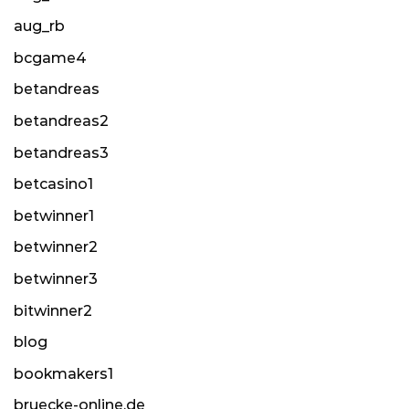
aug_rb
bcgame4
betandreas
betandreas2
betandreas3
betcasino1
betwinner1
betwinner2
betwinner3
bitwinner2
blog
bookmakers1
bruecke-online.de