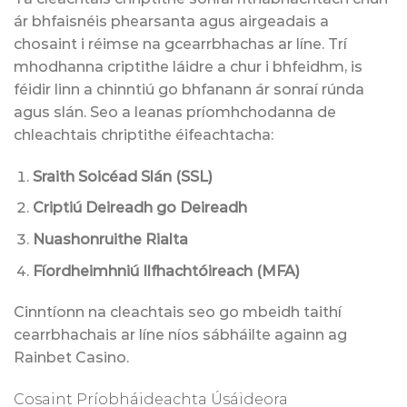
ár bhfaisnéis phearsanta agus airgeadais a
chosaint i réimse na gcearrbhachas ar líne. Trí
mhodhanna criptithe láidre a chur i bhfeidhm, is
féidir linn a chinntiú go bhfanann ár sonraí rúnda
agus slán. Seo a leanas príomhchodanna de
chleachtais chriptithe éifeachtacha:
Sraith Soicéad Slán (SSL)
Criptiú Deireadh go Deireadh
Nuashonruithe Rialta
Fíordheimhniú Ilfhachtóireach (MFA)
Cinntíonn na cleachtais seo go mbeidh taithí
cearrbhachais ar líne níos sábháilte againn ag
Rainbet Casino.
Cosaint Príobháideachta Úsáideora