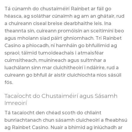
Tá cúnamh do chustaiméirí Rainbet ar fáil go
héasca, ag soláthar cúnaimh ag am an ghátair, rud
a chuireann ciseal breise dearbhaithe leis. Ina
theannta sin, cuireann promóisin an sceitimíní beo
agus mholann siad páirt ghníomhach. Trí Rainbet
Casino a phiocadh, ní hamháin go bhfuilimid ag
spraoi; táimid tumoideachais i atmaisféar
cuimsitheach, muiníneach agus sultmhar a
luachálann sinn mar cluichitheoirí i ndáiríre, rud a
cuireann go bhfuil ár aistir cluichíochta níos sásúil
fós.
Tacaíocht do Chustaiméirí agus Sásamh
Imreoirí
Tá tacaíocht den chéad scoth do chliaint
bunriachtanach chun sásamh cluicheoirí a fheabhsú
ag Rainbet Casino. Nuair a bhímid ag iniúchadh ar