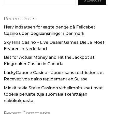
SEARCH
Recent Posts
Hæv indsatsen for ægte penge på Felicebet
Casino uden begrænsninger i Danmark
Sky Hills Casino – Live Dealer Games Die Je Moet
Ervaren in Nederland
Bet for Actual Money and Hit the Jackpot at
Kingmaker Casino in Canada
LuckyCapone Casino – Jouez sans restrictions et
Recevez vos gains rapidement en Suisse
Minkä takia Stake Casinon virheilmoitukset ovat
todella perusteltuja suomalaiskehittäjän
näkökulmasta
Recent Comments