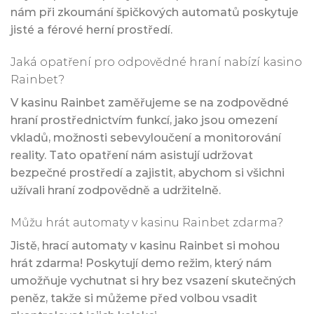
nám při zkoumání špičkových automatů poskytuje
jisté a férové herní prostředí.
Jaká opatření pro odpovědné hraní nabízí kasino
Rainbet?
V kasinu Rainbet zaměřujeme se na zodpovědné
hraní prostřednictvím funkcí, jako jsou omezení
vkladů, možnosti sebevyloučení a monitorování
reality. Tato opatření nám asistují udržovat
bezpečné prostředí a zajistit, abychom si všichni
užívali hraní zodpovědně a udržitelně.
Můžu hrát automaty v kasinu Rainbet zdarma?
Jistě, hrací automaty v kasinu Rainbet si mohou
hrát zdarma! Poskytují demo režim, který nám
umožňuje vychutnat si hry bez vsazení skutečných
peněz, takže si můžeme před volbou vsadit