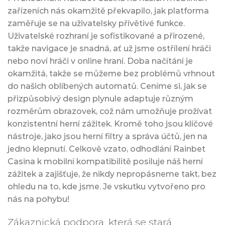
zařízeních nás okamžitě překvapilo, jak platforma
zaměřuje se na uživatelsky přívětivé funkce.
Uživatelské rozhraní je sofistikované a přirozené,
takže navigace je snadná, ať už jsme ostřílení hráči
nebo noví hráči v online hraní. Doba načítání je
okamžitá, takže se můžeme bez problémů vrhnout
do našich oblíbených automatů. Ceníme si, jak se
přizpůsobivý design plynule adaptuje různým
rozměrům obrazovek, což nám umožňuje prožívat
konzistentní herní zážitek. Kromě toho jsou klíčové
nástroje, jako jsou herní filtry a správa účtů, jen na
jedno klepnutí. Celkově vzato, odhodlání Rainbet
Casina k mobilní kompatibilitě posiluje náš herní
zážitek a zajišťuje, že nikdy nepropásneme takt, bez
ohledu na to, kde jsme. Je vskutku vytvořeno pro
nás na pohybu!
Zákaznická podpora, která se stará