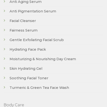
Anti Aging Serum
Anti Pigmentation Serum
Facial Cleanser
Fairness Serum
Gentle Exfoliating Facial Scrub
Hydrating Face Pack
Moisturizing & Nourishing Day Cream
Skin Hydrating Gel
Soothing Facial Toner
Turmeric & Green Tea Face Wash
Body Care