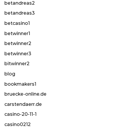
betandreas2
betandreas3
betcasino1
betwinner1
betwinner2
betwinner3
bitwinner2
blog
bookmakers1
bruecke-online.de
carstendaerr.de
casino-20-11-1
casino0212