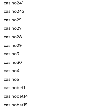
casino241
casino242
casino25
casino27
casino28
casino29
casino3
casino30
casino4
casino5
casinobet1
casinobet14
casinobet15