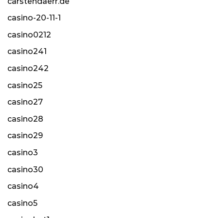
carstendaerr.de
casino-20-11-1
casino0212
casino241
casino242
casino25
casino27
casino28
casino29
casino3
casino30
casino4
casino5