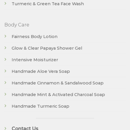
Turmeric & Green Tea Face Wash
Body Care
Fairness Body Lotion
Glow & Clear Papaya Shower Gel
Intensive Moisturizer
Handmade Aloe Vera Soap
Handmade Cinnamon & Sandalwood Soap
Handmade Mint & Activated Charcoal Soap
Handmade Turmeric Soap
Contact Us