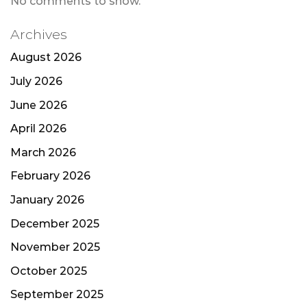
No comments to show.
Archives
August 2026
July 2026
June 2026
April 2026
March 2026
February 2026
January 2026
December 2025
November 2025
October 2025
September 2025