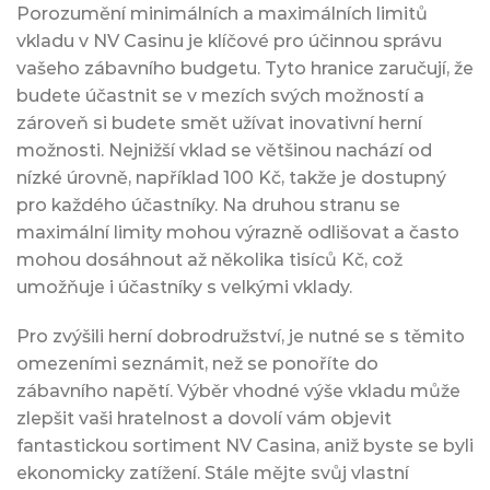
Porozumění minimálních a maximálních limitů
vkladu v NV Casinu je klíčové pro účinnou správu
vašeho zábavního budgetu. Tyto hranice zaručují, že
budete účastnit se v mezích svých možností a
zároveň si budete smět užívat inovativní herní
možnosti. Nejnižší vklad se většinou nachází od
nízké úrovně, například 100 Kč, takže je dostupný
pro každého účastníky. Na druhou stranu se
maximální limity mohou výrazně odlišovat a často
mohou dosáhnout až několika tisíců Kč, což
umožňuje i účastníky s velkými vklady.
Pro zvýšili herní dobrodružství, je nutné se s těmito
omezeními seznámit, než se ponoříte do
zábavního napětí. Výběr vhodné výše vkladu může
zlepšit vaši hratelnost a dovolí vám objevit
fantastickou sortiment NV Casina, aniž byste se byli
ekonomicky zatížení. Stále mějte svůj vlastní