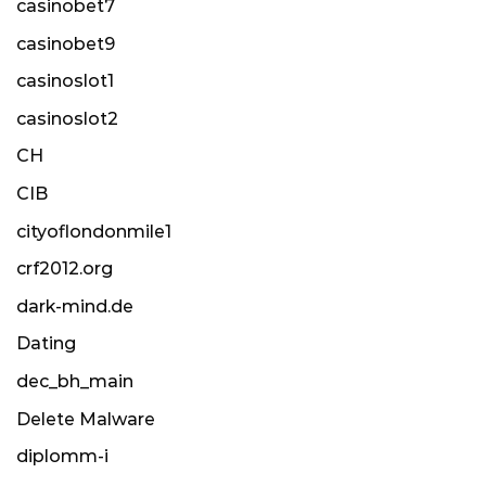
casinobet7
casinobet9
casinoslot1
casinoslot2
CH
CIB
cityoflondonmile1
crf2012.org
dark-mind.de
Dating
dec_bh_main
Delete Malware
diplomm-i