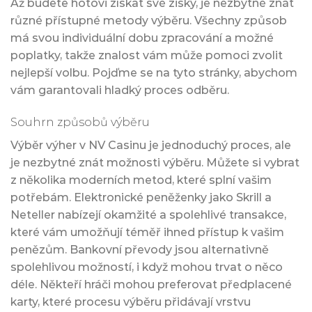
Až budete hotovi získat své zisky, je nezbytné znát
různé přístupné metody výběru. Všechny způsob
má svou individuální dobu zpracování a možné
poplatky, takže znalost vám může pomoci zvolit
nejlepší volbu. Pojďme se na tyto stránky, abychom
vám garantovali hladký proces odběru.
Souhrn způsobů výběru
Výběr výher v NV Casinu je jednoduchý proces, ale
je nezbytné znát možnosti výběru. Můžete si vybrat
z několika moderních metod, které splní vašim
potřebám. Elektronické peněženky jako Skrill a
Neteller nabízejí okamžité a spolehlivé transakce,
které vám umožňují téměř ihned přístup k vašim
penězům. Bankovní převody jsou alternativně
spolehlivou možností, i když mohou trvat o něco
déle. Někteří hráči mohou preferovat předplacené
karty, které procesu výběru přidávají vrstvu