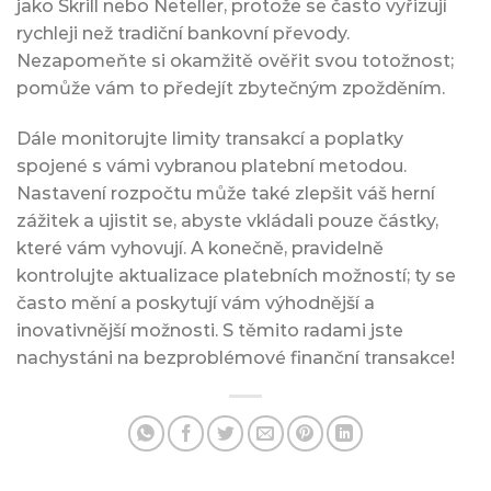
jako Skrill nebo Neteller, protože se často vyřizují
rychleji než tradiční bankovní převody.
Nezapomeňte si okamžitě ověřit svou totožnost;
pomůže vám to předejít zbytečným zpožděním.
Dále monitorujte limity transakcí a poplatky
spojené s vámi vybranou platební metodou.
Nastavení rozpočtu může také zlepšit váš herní
zážitek a ujistit se, abyste vkládali pouze částky,
které vám vyhovují. A konečně, pravidelně
kontrolujte aktualizace platebních možností; ty se
často mění a poskytují vám výhodnější a
inovativnější možnosti. S těmito radami jste
nachystáni na bezproblémové finanční transakce!