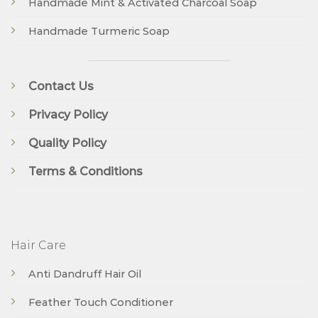
Handmade Mint & Activated Charcoal Soap
Handmade Turmeric Soap
Contact Us
Privacy Policy
Quality Policy
Terms & Conditions
Hair Care
Anti Dandruff Hair Oil
Feather Touch Conditioner