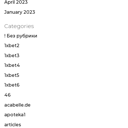
April 2023
January 2023
Categories
! Без рубрики
1xbet2
1xbet3
1xbet4
1xbet5
1xbet6
46
acabelle.de
apoteka1
articles