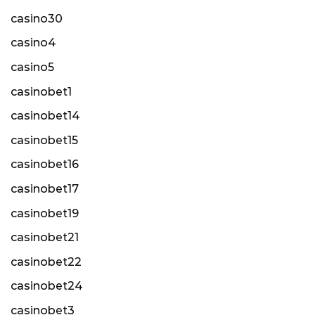
casino30
casino4
casino5
casinobet1
casinobet14
casinobet15
casinobet16
casinobet17
casinobet19
casinobet21
casinobet22
casinobet24
casinobet3