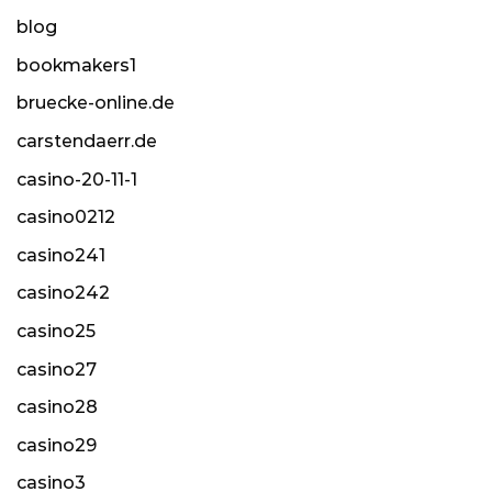
blog
bookmakers1
bruecke-online.de
carstendaerr.de
casino-20-11-1
casino0212
casino241
casino242
casino25
casino27
casino28
casino29
casino3