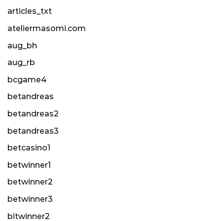
articles_txt
ateliermasomi.com
aug_bh
aug_rb
bcgame4
betandreas
betandreas2
betandreas3
betcasino1
betwinner1
betwinner2
betwinner3
bitwinner2