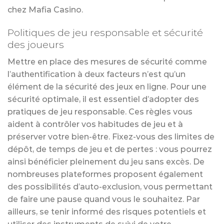
chez Mafia Casino.
Politiques de jeu responsable et sécurité
des joueurs
Mettre en place des mesures de sécurité comme
l’authentification à deux facteurs n’est qu’un
élément de la sécurité des jeux en ligne. Pour une
sécurité optimale, il est essentiel d’adopter des
pratiques de jeu responsable. Ces règles vous
aident à contrôler vos habitudes de jeu et à
préserver votre bien-être. Fixez-vous des limites de
dépôt, de temps de jeu et de pertes : vous pourrez
ainsi bénéficier pleinement du jeu sans excès. De
nombreuses plateformes proposent également
des possibilités d’auto-exclusion, vous permettant
de faire une pause quand vous le souhaitez. Par
ailleurs, se tenir informé des risques potentiels et