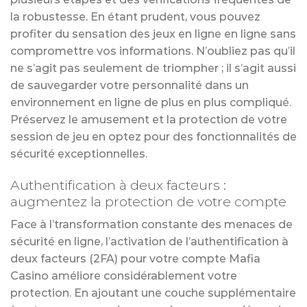
la robustesse. En étant prudent, vous pouvez
profiter du sensation des jeux en ligne en ligne sans
compromettre vos informations. N’oubliez pas qu’il
ne s’agit pas seulement de triompher ; il s’agit aussi
de sauvegarder votre personnalité dans un
environnement en ligne de plus en plus compliqué.
Préservez le amusement et la protection de votre
session de jeu en optez pour des fonctionnalités de
sécurité exceptionnelles.
Authentification à deux facteurs :
augmentez la protection de votre compte
Face à l’transformation constante des menaces de
sécurité en ligne, l’activation de l’authentification à
deux facteurs (2FA) pour votre compte Mafia
Casino améliore considérablement votre
protection. En ajoutant une couche supplémentaire