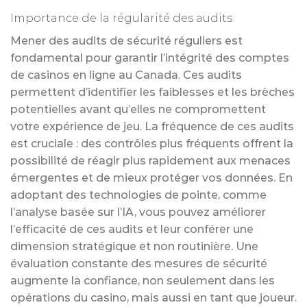
Importance de la régularité des audits
Mener des audits de sécurité réguliers est
fondamental pour garantir l’intégrité des comptes
de casinos en ligne au Canada. Ces audits
permettent d’identifier les faiblesses et les brèches
potentielles avant qu’elles ne compromettent
votre expérience de jeu. La fréquence de ces audits
est cruciale : des contrôles plus fréquents offrent la
possibilité de réagir plus rapidement aux menaces
émergentes et de mieux protéger vos données. En
adoptant des technologies de pointe, comme
l’analyse basée sur l’IA, vous pouvez améliorer
l’efficacité de ces audits et leur conférer une
dimension stratégique et non routinière. Une
évaluation constante des mesures de sécurité
augmente la confiance, non seulement dans les
opérations du casino, mais aussi en tant que joueur.