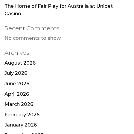
The Home of Fair Play for Australia at Unibet
Casino
Recent Comments
No comments to show.
Archives
August 2026
July 2026
June 2026
April 2026
March 2026
February 2026
January 2026