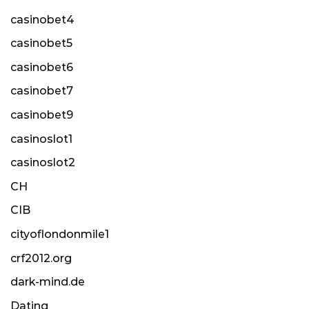
casinobet4
casinobet5
casinobet6
casinobet7
casinobet9
casinoslot1
casinoslot2
CH
CIB
cityoflondonmile1
crf2012.org
dark-mind.de
Dating