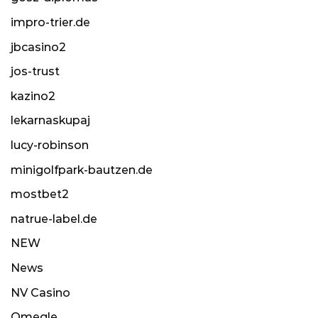
impro-trier.de
jbcasino2
jos-trust
kazino2
lekarnaskupaj
lucy-robinson
minigolfpark-bautzen.de
mostbet2
natrue-label.de
NEW
News
NV Casino
Omegle