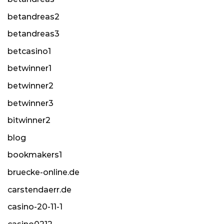
betandreas2
betandreas3
betcasino1
betwinner1
betwinner2
betwinner3
bitwinner2
blog
bookmakers1
bruecke-online.de
carstendaerr.de
casino-20-11-1