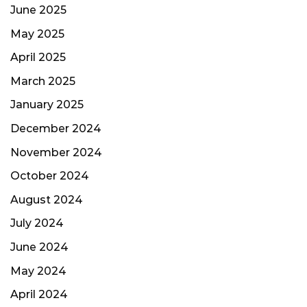
June 2025
May 2025
April 2025
March 2025
January 2025
December 2024
November 2024
October 2024
August 2024
July 2024
June 2024
May 2024
April 2024