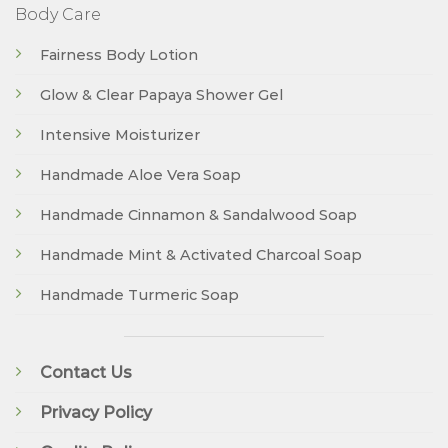
Body Care
Fairness Body Lotion
Glow & Clear Papaya Shower Gel
Intensive Moisturizer
Handmade Aloe Vera Soap
Handmade Cinnamon & Sandalwood Soap
Handmade Mint & Activated Charcoal Soap
Handmade Turmeric Soap
Contact Us
Privacy Policy