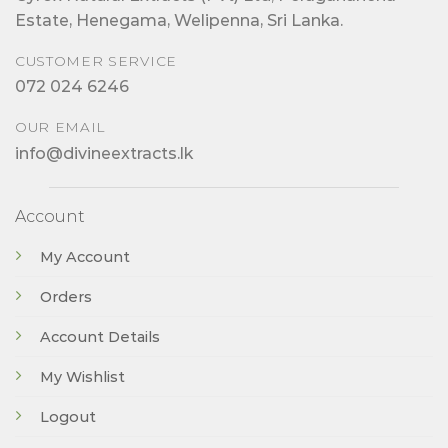
Estate, Henegama, Welipenna, Sri Lanka.
CUSTOMER SERVICE
072 024 6246
OUR EMAIL
info@divineextracts.lk
Account
My Account
Orders
Account Details
My Wishlist
Logout