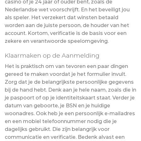
casino of je 24 jaar of ouder bent, zoals de
Nederlandse wet voorschrijft. En het beveiligt jou
als speler. Het verzekert dat winsten betaald
worden aan de juiste persoon, de houder van het
account. Kortom, verificatie is de basis voor een
zekere en verantwoorde speelomgeving.
Klaarmaken op de Aanmelding
Het is praktisch om van tevoren een paar dingen
gereed te maken voordat je het formulier invult.
Zorg dat je de belangrijkste persoonlijke gegevens
bij de hand hebt. Denk aan je hele naam, zoals die in
je paspoort of op je identiteitskaart staat. Verder je
datum van geboorte, je BSN en je huidige
woonadres. Ook heb je een persoonlijk e-mailadres
en een mobiel telefoonnummer nodig die je
dagelijks gebruikt. Die zijn belangrijk voor
communicatie en verificatie. Bedenk alvast een