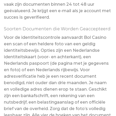
vaak zijn documenten binnen 24 tot 48 uur
geëvalueerd. Je krijgt een e-mail als je account met
succes is geverifieerd.
Soorten Documenten die Worden Geaccepteerd
Voor de identiteitscontrole aanvaardt Bol Casino
een scan of een heldere foto van een geldig
identiteitsbewijs. Opties zijn een Nederlandse
identiteitskaart (voor- en achterkant), een
Nederlands paspoort (de pagina met je gegevens
en foto) of een Nederlands rijbewijs. Voor
adresverificatie heb je een recent document
benodigd, niet ouder dan drie maanden. Je naam
en volledige adres dienen erop te staan. Geschikt
zijn een bankafschrift, een rekening van een
nutsbedrijf, een belastingaanslag of een officiële
brief van de overheid. Zorg dat de foto’s volledig
leesbaar zijn. Alle vier de hoeken van het document