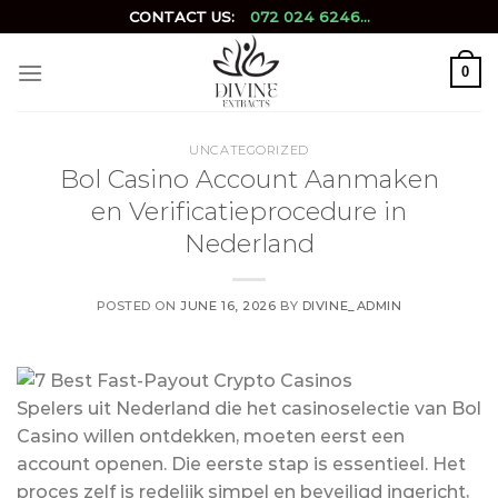
Skip
CONTACT US:
072 024 6246...
to
content
0
UNCATEGORIZED
Bol Casino Account Aanmaken
en Verificatieprocedure in
Nederland
POSTED ON
JUNE 16, 2026
BY
DIVINE_ADMIN
Spelers uit Nederland die het casinoselectie van Bol
Casino willen ontdekken, moeten eerst een
account openen. Die eerste stap is essentieel. Het
proces zelf is redelijk simpel en beveiligd ingericht,