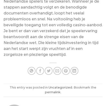
Nederlandse spelers te verzekeren. Wanneer je de
stappen aandachtig volgt en de benodigde
documenten overhandigt, loopt het veelal
probleemloos en snel. Na voltooiing heb je
beveiligde toegang tot een volledig casino-aanbod.
Je bent er dan van verzekerd dat je speelervaring
beantwoordt aan de strenge eisen van de
Nederlandse wet. Die kleine tijdsinvestering in tijd
aan het start werpt zijn vruchten af in een
zorgeloze en plezierige speeltijd.
This entry was posted in
Uncategorized
. Bookmark the
permalink
.