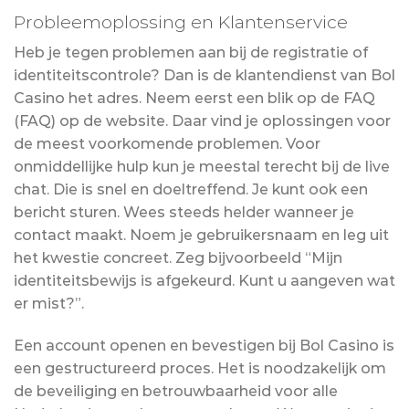
Probleemoplossing en Klantenservice
Heb je tegen problemen aan bij de registratie of
identiteitscontrole? Dan is de klantendienst van Bol
Casino het adres. Neem eerst een blik op de FAQ
(FAQ) op de website. Daar vind je oplossingen voor
de meest voorkomende problemen. Voor
onmiddellijke hulp kun je meestal terecht bij de live
chat. Die is snel en doeltreffend. Je kunt ook een
bericht sturen. Wees steeds helder wanneer je
contact maakt. Noem je gebruikersnaam en leg uit
het kwestie concreet. Zeg bijvoorbeeld “Mijn
identiteitsbewijs is afgekeurd. Kunt u aangeven wat
er mist?”.
Een account openen en bevestigen bij Bol Casino is
een gestructureerd proces. Het is noodzakelijk om
de beveiliging en betrouwbaarheid voor alle