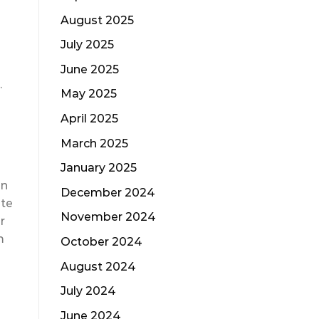
August 2025
July 2025
June 2025
.
May 2025
April 2025
March 2025
January 2025
en
December 2024
 te
November 2024
r
m
October 2024
August 2024
July 2024
June 2024