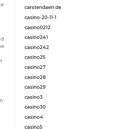
te
carstendaerr.de
casino-20-11-1
casino0212
casino241
ed
we
casino242
casino25
r
casino27
casino28
casino29
casino3
om
casino30
casino4
casino5