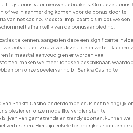
 stortingsbonus voor nieuwe gebruikers. Om deze bonus 
en of we in aanmerking komen voor de bonus door te
a van het casino. Meestal impliceert dit in dat we een
schommelt afhankelijk van de bonusaanbieding.
caties te kennen, aangezien deze een significante invlo
 we ontvangen. Zodra we deze criteria weten, kunnen 
ren is meestal eenvoudig en er worden veel
e storten, maken we meer fondsen beschikbaar, waardoo
bben om onze speelervaring bij Sankra Casino te
d van Sankra Casino onderdompelen, is het belangrijk 
s plezier en onze mogelijke verdiensten te
 blijven van gametrends en trendy soorten, kunnen we
l verbeteren. Hier zijn enkele belangrijke aspecten om