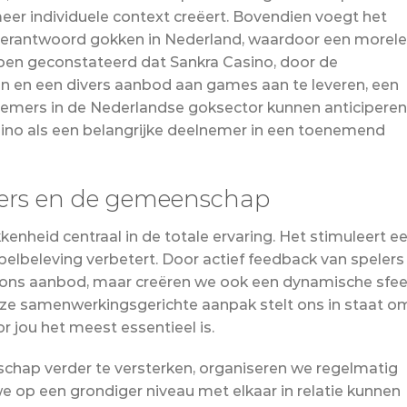
er individuele context creëert. Bovendien voegt het
r verantwoord gokken in Nederland, waardoor een morele
ben geconstateerd dat Sankra Casino, door de
en en een divers aanbod aan games aan te leveren, een
emers in de Nederlandse goksector kunnen anticiperen
asino als een belangrijke deelnemer in een toenemend
lers en de gemeenschap
kenheid centraal in de totale ervaring. Het stimuleert e
lbeleving verbetert. Door actief feedback van spelers
n ons aanbod, maar creëren we ook een dynamische sfee
Deze samenwerkingsgerichte aanpak stelt ons in staat o
 jou het meest essentieel is.
ap verder te versterken, organiseren we regelmatig
op een grondiger niveau met elkaar in relatie kunnen