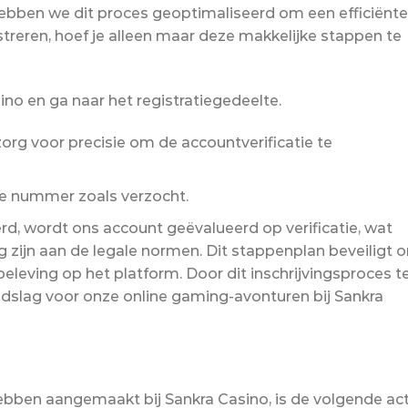
 hebben we dit proces geoptimaliseerd om een efficiënte
streren, hoef je alleen maar deze makkelijke stappen te
no en ga naar het registratiegedeelte.
org voor precisie om de accountverificatie te
e nummer zoals verzocht.
rd, wordt ons account geëvalueerd op verificatie, wat
zijn aan de legale normen. Dit stappenplan beveiligt 
beleving op het platform. Door dit inschrijvingsproces t
ndslag voor onze online gaming-avonturen bij Sankra
ben aangemaakt bij Sankra Casino, is de volgende act