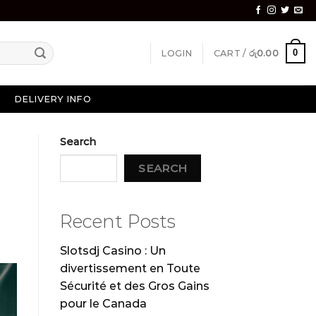
0
LOGIN
CART /
රු
0.00
DELIVERY INFO
Search
SEARCH
Recent Posts
Slotsdj Casino : Un
divertissement en Toute
Sécurité et des Gros Gains
pour le Canada