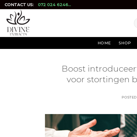
Skip
CONTACT US:
072 024 6246...
to
content
S
fo
HOME
SHOP
Boost introducee
voor stortingen b
POSTED