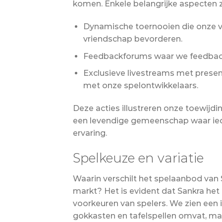
komen. Enkele belangrijke aspecten zi
Dynamische toernooien die onze va
vriendschap bevorderen.
Feedbackforums waar we feedback 
Exclusieve livestreams met prese
met onze spelontwikkelaars.
Deze acties illustreren onze toewijd
een levendige gemeenschap waar ied
ervaring.
Spelkeuze en variatie
Waarin verschilt het spelaanbod van
markt? Het is evident dat Sankra het
voorkeuren van spelers. We zien een i
gokkasten en tafelspellen omvat, maa