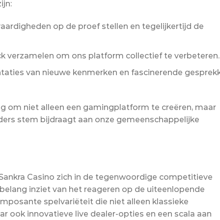
jn:
ardigheden op de proef stellen en tegelijkertijd de
verzamelen om ons platform collectief te verbeteren.
ntaties van nieuwe kenmerken en fascinerende gesprek
ing om niet alleen een gamingplatform te creëren, maar
ers stem bijdraagt aan onze gemeenschappelijke
 Sankra Casino zich in de tegenwoordige competitieve
 belang inziet van het reageren op de uiteenlopende
mposante spelvariëteit die niet alleen klassieke
r ook innovatieve live dealer-opties en een scala aan