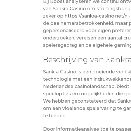
Bij Boost analyseren we continu ontwi
van Sankra Casino om stortingsbonus
zeker op
https://sankra-casino.net/nl-
de deelnemersbetrokkenheid, maar pr
gepersonaliseerd voor eigen prefere
onderzoeken, vereisen een aantal cr
spelersgedrag en de algehele gami
Beschrijving van Sankr
Sankra Casino is een boeiende verrij
technologie met een indrukwekkende 
Nederlandse casinolandschap, biedt 
speelopties en mogelijkheden die gec
We hebben geconstateerd dat Sankra
om een vloeiende spelervaring te gar
te bieden.
Door informatieanalyse toe te passen