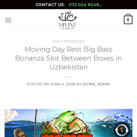
Skip
CONTACT US:
072 024 6246...
to
content
0
UNCATEGORIZED
Moving Day Rest Big Bass
Bonanza Slot Between Boxes in
Uzbekistan
POSTED ON
JUNE 4, 2026
BY
DIVINE_ADMIN