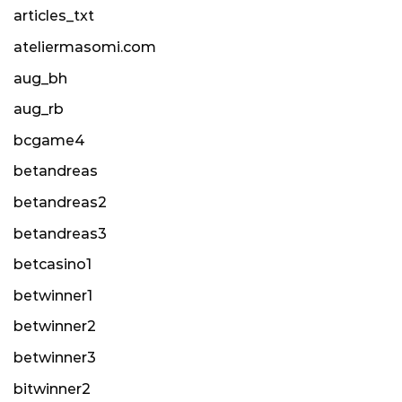
articles_txt
ateliermasomi.com
aug_bh
aug_rb
bcgame4
betandreas
betandreas2
betandreas3
betcasino1
betwinner1
betwinner2
betwinner3
bitwinner2