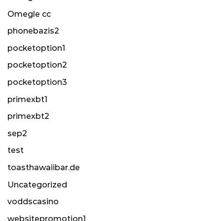
Omegle cc
phonebazis2
pocketoption1
pocketoption2
pocketoption3
primexbt1
primexbt2
sep2
test
toasthawaiibar.de
Uncategorized
voddscasino
websitepromotion1