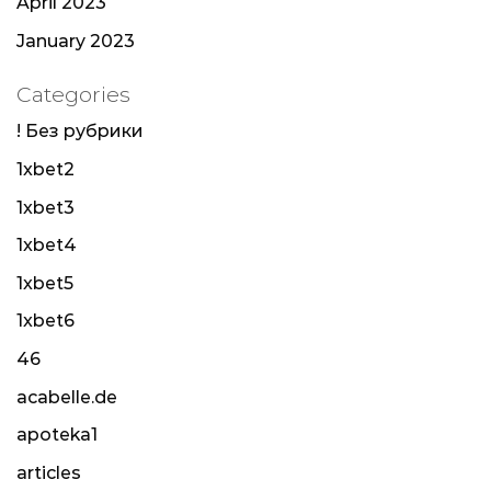
April 2023
January 2023
Categories
! Без рубрики
1xbet2
1xbet3
1xbet4
1xbet5
1xbet6
46
acabelle.de
apoteka1
articles