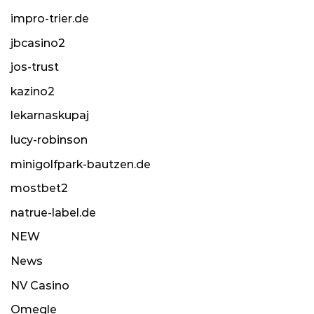
impro-trier.de
jbcasino2
jos-trust
kazino2
lekarnaskupaj
lucy-robinson
minigolfpark-bautzen.de
mostbet2
natrue-label.de
NEW
News
NV Casino
Omegle