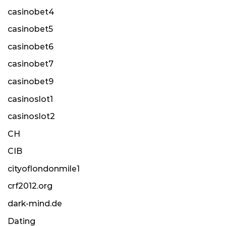
casinobet4
casinobet5
casinobet6
casinobet7
casinobet9
casinoslot1
casinoslot2
CH
CIB
cityoflondonmile1
crf2012.org
dark-mind.de
Dating