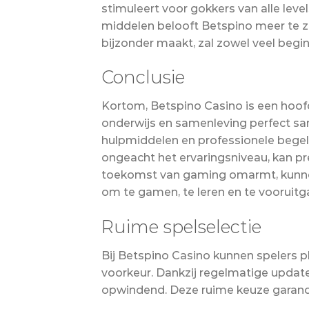
stimuleert voor gokkers van alle lev
middelen belooft Betspino meer te zi
bijzonder maakt, zal zowel veel begi
Conclusie
Kortom, Betspino Casino is een hoo
onderwijs en samenleving perfect s
hulpmiddelen en professionele begel
ongeacht het ervaringsniveau, kan pr
toekomst van gaming omarmt, kunne
om te gamen, te leren en te voorui
Ruime spelselectie
Bij Betspino Casino kunnen spelers 
voorkeur. Dankzij regelmatige updates
opwindend. Deze ruime keuze garandeer