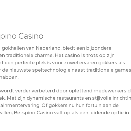
pino Casino
 gokhallen van Nederland, biedt een bijzondere
n traditionele charme. Het casino is trots op zijn
een perfecte plek is voor zowel ervaren gokkers als
 de nieuwste speltechnologie naast traditionele games
 hebben.
o wordt verder verbeterd door oplettend medewerkers d
 Met zijn dynamische restaurants en stijlvolle inrichti
ainmentervaring. Of gokkers nu hun fortuin aan de
 willen, Betspino Casino valt op als een leidende optie in