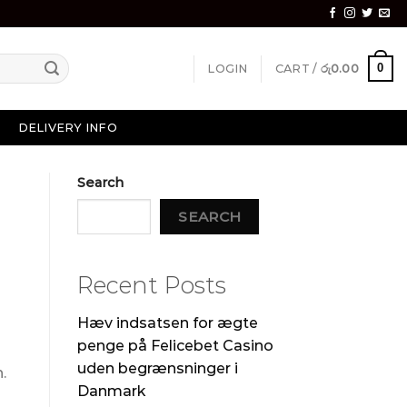
0
LOGIN
CART /
රු
0.00
DELIVERY INFO
Search
SEARCH
Recent Posts
Hæv indsatsen for ægte
penge på Felicebet Casino
uden begrænsninger i
.
Danmark
g