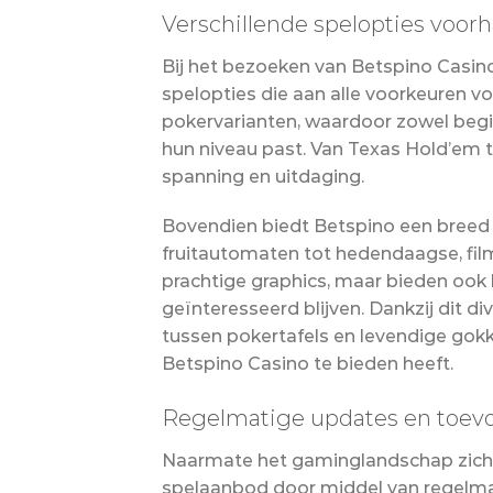
Verschillende spelopties voor
Bij het bezoeken van Betspino Casino
spelopties die aan alle voorkeuren vo
pokervarianten, waardoor zowel begin
hun niveau past. Van Texas Hold’em t
spanning en uitdaging.
Bovendien biedt Betspino een breed 
fruitautomaten tot hedendaagse, fil
prachtige graphics, maar bieden oo
geïnteresseerd blijven. Dankzij dit
tussen pokertafels en levendige gokk
Betspino Casino te bieden heeft.
Regelmatige updates en toev
Naarmate het gaminglandschap zich o
spelaanbod door middel van regelmat