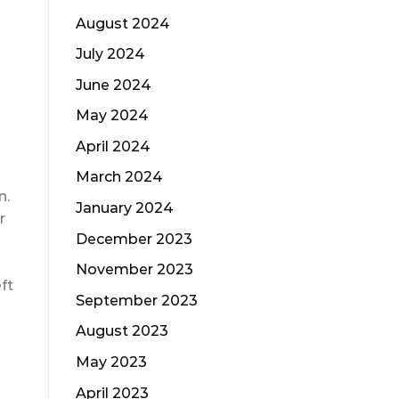
August 2024
July 2024
June 2024
May 2024
April 2024
March 2024
n.
January 2024
r
December 2023
November 2023
ft
September 2023
August 2023
May 2023
April 2023