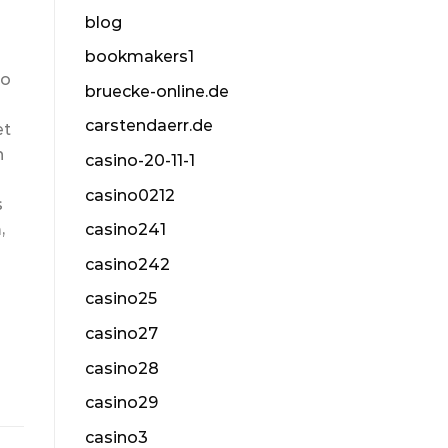
blog
bookmakers1
no
bruecke-online.de
carstendaerr.de
et
n
casino-20-11-1
casino0212
s
,
casino241
casino242
casino25
casino27
casino28
casino29
casino3