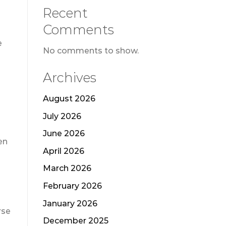
Recent
Comments
e
No comments to show.
Archives
August 2026
July 2026
June 2026
en
April 2026
March 2026
February 2026
January 2026
rse
December 2025