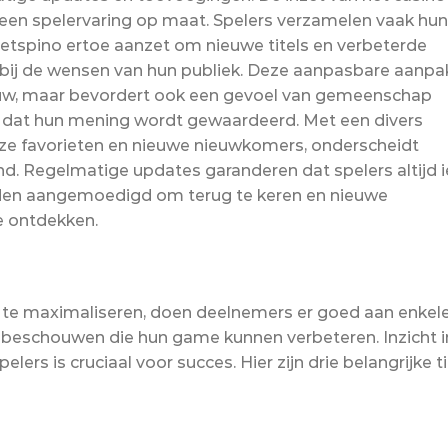
 een spelervaring op maat. Spelers verzamelen vaak hun
Betspino ertoe aanzet om nieuwe titels en verbeterde
n bij de wensen van hun publiek. Deze aanpasbare aanpa
ieuw, maar bevordert ook een gevoel van gemeenschap
n dat hun mening wordt gewaardeerd. Met een divers
oze favorieten en nieuwe nieuwkomers, onderscheidt
nd. Regelmatige updates garanderen dat spelers altijd i
den aangemoedigd om terug te keren en nieuwe
e ontdekken.
 te maximaliseren, doen deelnemers er goed aan enkel
e beschouwen die hun game kunnen verbeteren. Inzicht i
ers is cruciaal voor succes. Hier zijn drie belangrijke ti