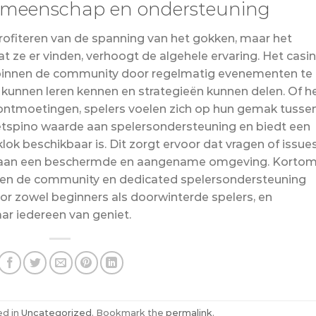
meenschap en ondersteuning
rofiteren van de spanning van het gokken, maar het
ze er vinden, verhoogt de algehele ervaring. Het casi
binnen de community door regelmatig evenementen te
 kunnen leren kennen en strategieën kunnen delen. Of h
ontmoetingen, spelers voelen zich op hun gemak tusse
etspino waarde aan spelersondersteuning en biedt een
lok beschikbaar is. Dit zorgt ervoor dat vragen of issue
gt aan een beschermde en aangename omgeving. Kortom
en de community en dedicated spelersondersteuning
or zowel beginners als doorwinterde spelers, en
ar iedereen van geniet.
ed in
Uncategorized
. Bookmark the
permalink
.