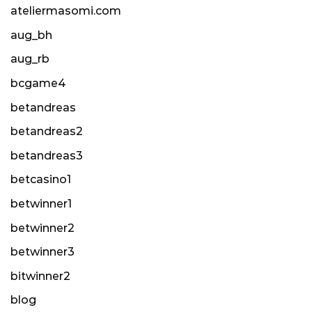
ateliermasomi.com
aug_bh
aug_rb
bcgame4
betandreas
betandreas2
betandreas3
betcasino1
betwinner1
betwinner2
betwinner3
bitwinner2
blog