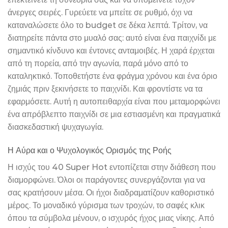
άνεργες σειρές. Γυρεύετε να μπείτε σε ρυθμό, όχι να
καταναλώσετε όλο το budget σε δέκα λεπτά. Τρίτον, να
διατηρείτε πάντα στο μυαλό σας: αυτό είναι ένα παιχνίδι με
σημαντικό κίνδυνο και έντονες ανταμοιβές. Η χαρά έρχεται
από τη πορεία, από την αγωνία, παρά μόνο από το
καταληκτικό. Τοποθετήστε ένα φράγμα χρόνου και ένα όριο
ζημιάς πριν ξεκινήσετε το παιχνίδι. Και φροντίστε να τα
εφαρμόσετε. Αυτή η αυτοπειθαρχία είναι που μεταμορφώνει
ένα απρόβλεπτο παιχνίδι σε μια εστιασμένη και πραγματικά
διασκεδαστική ψυχαγωγία.
Η Αύρα και ο Ψυχολογικός Ορισμός της Ροής
Η ισχύς του 40 Super Hot εντοπίζεται στην διάθεση που
διαμορφώνει. Όλοι οι παράγοντες συνεργάζονται για να
σας κρατήσουν μέσα. Οι ήχοι διαδραματίζουν καθοριστικό
μέρος. Το μοναδικό γύρισμα των τροχών, το σαφές κλικ
όπου τα σύμβολα μένουν, ο ισχυρός ήχος μιας νίκης. Από