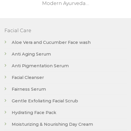
Modern Ayurveda....
Facial Care
Aloe Vera and Cucumber Face wash
Anti Aging Serum
Anti Pigmentation Serum
Facial Cleanser
Fairness Serum
Gentle Exfoliating Facial Scrub
Hydrating Face Pack
Moisturizing & Nourishing Day Cream