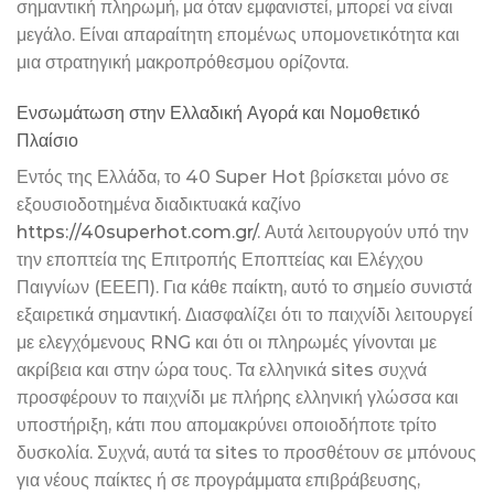
σημαντική πληρωμή, μα όταν εμφανιστεί, μπορεί να είναι
μεγάλο. Είναι απαραίτητη επομένως υπομονετικότητα και
μια στρατηγική μακροπρόθεσμου ορίζοντα.
Ενσωμάτωση στην Ελλαδική Αγορά και Νομοθετικό
Πλαίσιο
Εντός της Ελλάδα, το 40 Super Hot βρίσκεται μόνο σε
εξουσιοδοτημένα διαδικτυακά καζίνο
https://40superhot.com.gr/
. Αυτά λειτουργούν υπό την
την εποπτεία της Επιτροπής Εποπτείας και Ελέγχου
Παιγνίων (ΕΕΕΠ). Για κάθε παίκτη, αυτό το σημείο συνιστά
εξαιρετικά σημαντική. Διασφαλίζει ότι το παιχνίδι λειτουργεί
με ελεγχόμενους RNG και ότι οι πληρωμές γίνονται με
ακρίβεια και στην ώρα τους. Τα ελληνικά sites συχνά
προσφέρουν το παιχνίδι με πλήρης ελληνική γλώσσα και
υποστήριξη, κάτι που απομακρύνει οποιοδήποτε τρίτο
δυσκολία. Συχνά, αυτά τα sites το προσθέτουν σε μπόνους
για νέους παίκτες ή σε προγράμματα επιβράβευσης,