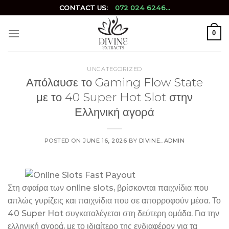
Skip
CONTACT US:
072 024 6246...
to
content
0
UNCATEGORIZED
Απόλαυσε το Gaming Flow State
με το 40 Super Hot Slot στην
Ελληνική αγορά
POSTED ON
JUNE 16, 2026
BY
DIVINE_ADMIN
Στη σφαίρα των online slots, βρίσκονται παιχνίδια που
απλώς γυρίζεις και παιχνίδια που σε απορροφούν μέσα. Το
40 Super Hot συγκαταλέγεται στη δεύτερη ομάδα. Για την
ελληνική αγορά, με το ιδιαίτερο της ενδιαφέρον για τα