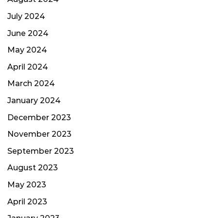
July 2024
June 2024
May 2024
April 2024
March 2024
January 2024
December 2023
November 2023
September 2023
August 2023
May 2023
April 2023