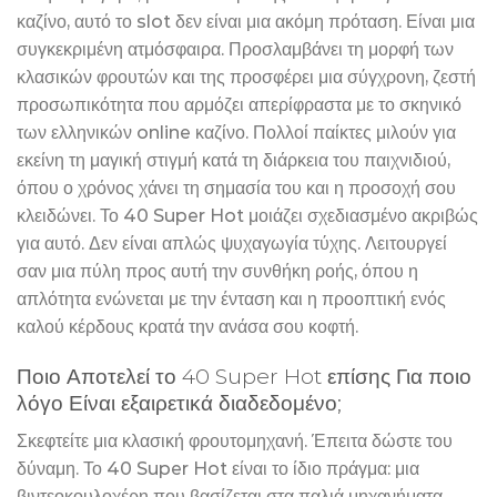
καζίνο, αυτό το slot δεν είναι μια ακόμη πρόταση. Είναι μια
συγκεκριμένη ατμόσφαιρα. Προσλαμβάνει τη μορφή των
κλασικών φρουτών και της προσφέρει μια σύγχρονη, ζεστή
προσωπικότητα που αρμόζει απερίφραστα με το σκηνικό
των ελληνικών online καζίνο. Πολλοί παίκτες μιλούν για
εκείνη τη μαγική στιγμή κατά τη διάρκεια του παιχνιδιού,
όπου ο χρόνος χάνει τη σημασία του και η προσοχή σου
κλειδώνει. Το 40 Super Hot μοιάζει σχεδιασμένο ακριβώς
για αυτό. Δεν είναι απλώς ψυχαγωγία τύχης. Λειτουργεί
σαν μια πύλη προς αυτή την συνθήκη ροής, όπου η
απλότητα ενώνεται με την ένταση και η προοπτική ενός
καλού κέρδους κρατά την ανάσα σου κοφτή.
Ποιο Αποτελεί το 40 Super Hot επίσης Για ποιο
λόγο Είναι εξαιρετικά διαδεδομένο;
Σκεφτείτε μια κλασική φρουτομηχανή. Έπειτα δώστε του
δύναμη. Το 40 Super Hot είναι το ίδιο πράγμα: μια
βιντεοκουλοχέρη που βασίζεται στα παλιά μηχανήματα,