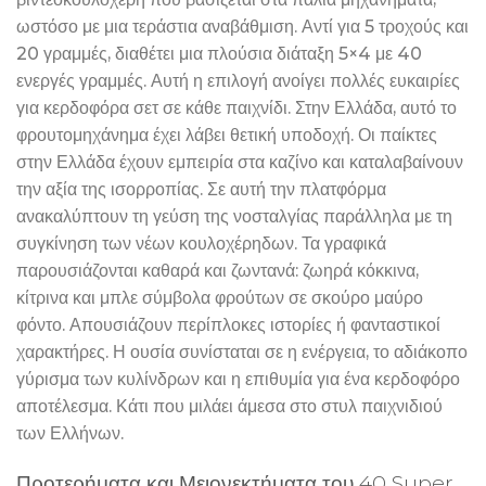
ωστόσο με μια τεράστια αναβάθμιση. Αντί για 5 τροχούς και
20 γραμμές, διαθέτει μια πλούσια διάταξη 5×4 με 40
ενεργές γραμμές. Αυτή η επιλογή ανοίγει πολλές ευκαιρίες
για κερδοφόρα σετ σε κάθε παιχνίδι. Στην Ελλάδα, αυτό το
φρουτομηχάνημα έχει λάβει θετική υποδοχή. Οι παίκτες
στην Ελλάδα έχουν εμπειρία στα καζίνο και καταλαβαίνουν
την αξία της ισορροπίας. Σε αυτή την πλατφόρμα
ανακαλύπτουν τη γεύση της νοσταλγίας παράλληλα με τη
συγκίνηση των νέων κουλοχέρηδων. Τα γραφικά
παρουσιάζονται καθαρά και ζωντανά: ζωηρά κόκκινα,
κίτρινα και μπλε σύμβολα φρούτων σε σκούρο μαύρο
φόντο. Απουσιάζουν περίπλοκες ιστορίες ή φανταστικοί
χαρακτήρες. Η ουσία συνίσταται σε η ενέργεια, το αδιάκοπο
γύρισμα των κυλίνδρων και η επιθυμία για ένα κερδοφόρο
αποτέλεσμα. Κάτι που μιλάει άμεσα στο στυλ παιχνιδιού
των Ελλήνων.
Προτερήματα και Μειονεκτήματα του 40 Super