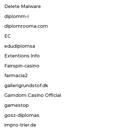
Delete Malware
diplomm-i
diplomrooma.com
EC
edudiplomsa
Extentions Info
Fairspin-casino
farmacia2
gallerigrundstof.dk
Gamdom Casino Official
gamestop
gosz-diplomas
impro-trier.de