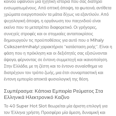
κοινού υφαίνουν μια ηχητική ιστορία που σας διατηρεί
ενσωματωμένους. Από οπτική άποψη, τα φωτεινά, αντίθετα
χρώματα ενεργοποιούν τα μάτια δίχως να εξαντλούν. Από
ψυχολογική άποψη, η οργάνωση του παιχνιδιού είναι
εκείνο που το μετατρέπει διαφορετικό. Οι γρήγορες,
συνεχείς στροφές και οι στιγμιαίες ανταποκρίσεις
δημιουργούν τις προϋποθέσεις για αυτό που ο Mihaly
Csikszentmihalyi χαρακτήρισε “κατάσταση ροής”. Είναι η
φάση που η πρόκληση και οι δεξιότητές σας εξισώνονται
άψογα, φέρνοντας σε έντονη συμμετοχή και ικανοποίηση.
Στην Ελλάδα, με τη ζέστη και το έντονο συναίσθημα να
διατρέχουν τον τρόπο ζωής, μια έτσι συναρπαστική και
έντονη εμπειρία αποκτά φυσιολογική της θέση.
Συμπέρασμα: Κάποια Εμπειρία Ρεύματος Στα
Ελληνικά Ηλεκτρονικό Καζίνο
Το 40 Super Hot Slot θεωρείται μία άριστη επιλογή για
τον Έλληνα χρήστη. Προσφέρει μία άμεση, δυναμική και