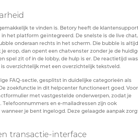
arheid
gemakkelijk te vinden is. Betory heeft de klantensuppor
n het platform geïntegreerd. De snelste is de live chat,
bble onderaan rechts in het scherm. Die bubble is altij
ik je erop, dan opent een chatvenster zonder je de huidi
n spel zit of in de lobby, de hulp is er. De reactietijd was
 is overzichtelijk met een overzichtelijk tekstveld.
ige FAQ-sectie, gesplitst in duidelijke categorieën als
 De zoekfunctie in dit helpcenter functioneert goed. Voor
tactformulier met vastgestelde onderwerpen, zodat je
mt. Telefoonnummers en e-mailadressen zijn ook
ar wanneer je bent ingelogd. Deze gelaagde aanpak zorg
transactie-interface