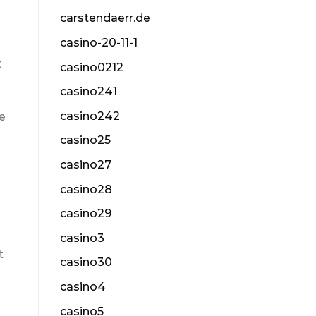
carstendaerr.de
casino-20-11-1
t
casino0212
casino241
d
casino242
ge
casino25
casino27
casino28
casino29
casino3
t
casino30
casino4
casino5