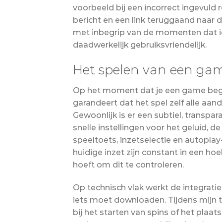
voorbeeld bij een incorrect ingevuld
bericht en een link teruggaand naar 
met inbegrip van de momenten dat iet
daadwerkelijk gebruiksvriendelijk.
Het spelen van een gam
Op het moment dat je een game begin
garandeert dat het spel zelf alle aan
Gewoonlijk is er een subtiel, transpa
snelle instellingen voor het geluid, d
speeltoets, inzetselectie en autoplay-
huidige inzet zijn constant in een hoe
hoeft om dit te controleren.
Op technisch vlak werkt de integratie
iets moet downloaden. Tijdens mijn t
bij het starten van spins of het plaa