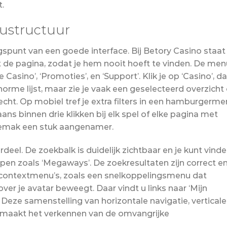
.
ustructuur
ngspunt van een goede interface. Bij Betory Casino staat
t de pagina, zodat je hem nooit hoeft te vinden. De men
ve Casino’, ‘Promoties’, en ‘Support’. Klik je op ‘Casino’, d
rme lijst, maar zie je vaak een geselecteerd overzicht 
cht. Op mobiel tref je extra filters in een hamburgerme
ans binnen drie klikken bij elk spel of elke pagina met
gemak een stuk aangenamer.
deel. De zoekbalk is duidelijk zichtbaar en je kunt vind
en zoals ‘Megaways’. De zoekresultaten zijn correct e
e contextmenu’s, zoals een snelkoppelingsmenu dat
ver je avatar beweegt. Daar vindt u links naar ‘Mijn
’. Deze samenstelling van horizontale navigatie, verticale
e maakt het verkennen van de omvangrijke