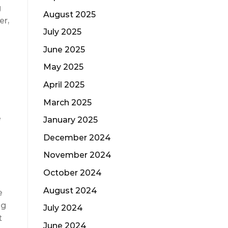
g
August 2025
er,
July 2025
June 2025
May 2025
April 2025
March 2025
e
January 2025
December 2024
November 2024
October 2024
August 2024
e
ng
July 2024
t
June 2024