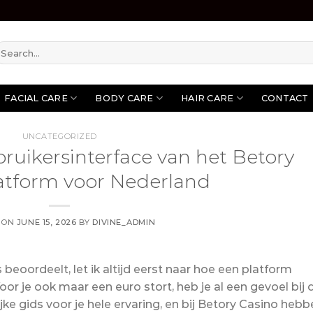
earch
r:
FACIAL CARE
BODY CARE
HAIR CARE
CONTACT
UNCATEGORIZED
ruikersinterface van het Betory
atform voor Nederland
 ON
JUNE 15, 2026
BY
DIVINE_ADMIN
s beoordeelt, let ik altijd eerst naar hoe een platform
Voor je ook maar een euro stort, heb je al een gevoel bij 
jke gids voor je hele ervaring, en bij Betory Casino heb