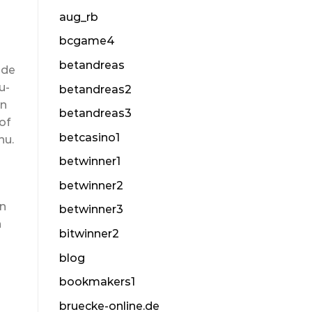
aug_rb
bcgame4
betandreas
 de
u-
betandreas2
an
betandreas3
of
betcasino1
nu.
betwinner1
betwinner2
en
betwinner3
n
bitwinner2
blog
bookmakers1
bruecke-online.de