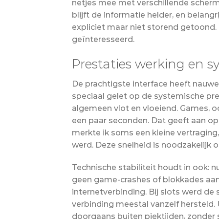
netjes mee met verschillende schermr
blijft de informatie helder, en belan
expliciet maar niet storend getoond.
geïnteresseerd.
Prestaties werking en sy
De prachtigste interface heeft nauweli
speciaal gelet op de systemische pre
algemeen vlot en vloeiend. Games, oo
een paar seconden. Dat geeft aan op e
merkte ik soms een kleine vertraging,
werd. Deze snelheid is noodzakelijk 
Technische stabiliteit houdt in ook: nu
geen game-crashes of blokkades aan.
internetverbinding. Bij slots werd de
verbinding meestal vanzelf hersteld.
doorgaans buiten piektijden, zonder s