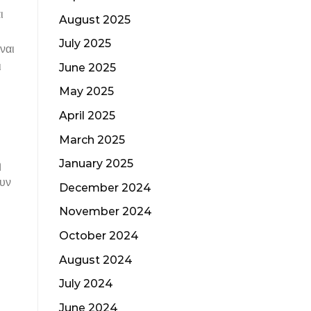
ι
August 2025
July 2025
ναι
ι
June 2025
May 2025
April 2025
March 2025
January 2025
η
ουν
December 2024
November 2024
October 2024
August 2024
July 2024
June 2024